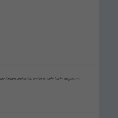
Berger Getränkehalter für
Campingstühle
(69)
4,
€
99
UVP
9,99 €
Berger Mehana Heizkissen für
Campingstühle
(7)
29,
€
99
UVP
49,99 €
ie Farben sind schön und er ist sehr leicht. Insgesamt
Berger Universaltrage- und
Aufbewahrungstasche für vier Stühle
(13)