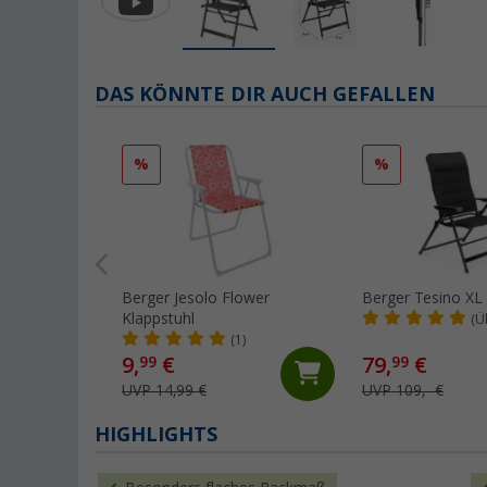
DAS KÖNNTE DIR AUCH GEFALLEN
%
%
Berger Jesolo Flower
Berger Tesino XL 
Klappstuhl
(Ü
(1)
9,
€
79,
€
99
99
UVP 14,99 €
UVP 109,- €
HIGHLIGHTS