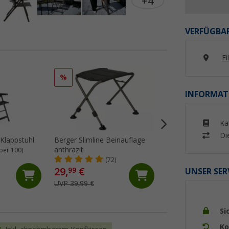
+4
VERFÜGBAR
Fi
%
%
INFORMAT
Ka
Di
Klappstuhl
Berger Slimline Beinauflage
Berger Iseo Klapp
anthrazit
grün
ber 100)
(72)
(Üb
29,
€
12,
€
99
99
UNSER SER
UVP 39,99 €
UVP 26,99 €
Si
Ko