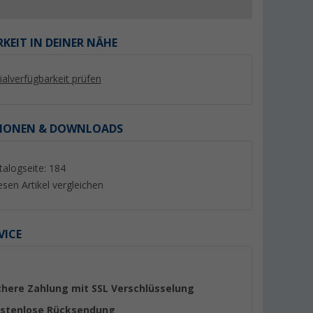
KEIT IN DEINER NÄHE
lialverfügbarkeit prüfen
%
%
IONEN & DOWNLOADS
talogseite: 184
esen Artikel vergleichen
hocker XL
Berger Siena faltbare
Camplife Kailua Rel
Beinauflage Blau
(15)
er 100)
(65)
24,
€
79,
€
99
99
VICE
UVP 29,99 €
UVP 149,- €
chere Zahlung mit SSL Verschlüsselung
stenlose Rücksendung