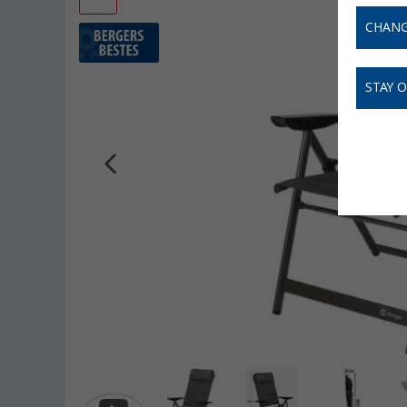
CHANG
STAY 