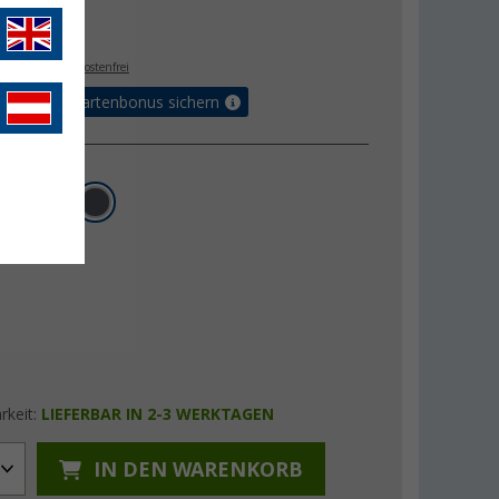
€
9
. MwSt.,
versandkostenfrei
5% Vorteilskartenbonus sichern
rkeit:
LIEFERBAR IN 2-3 WERKTAGEN
IN DEN WARENKORB