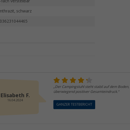
-fach verstellbar
nthrazit, schwarz
036231044465
„Der Campingstuhl steht stabil auf dem Boden, d
überwiegend positiver Gesamteindruck.“
Elisabeth F.
16.04.2024
GANZER TESTBERICHT