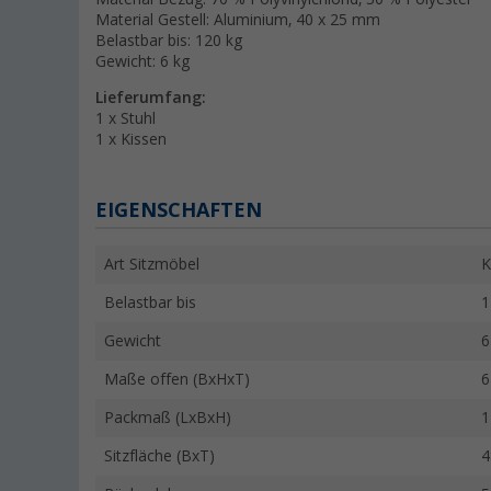
Material Gestell: Aluminium, 40 x 25 mm
Belastbar bis: 120 kg
Gewicht: 6 kg
Lieferumfang:
1 x Stuhl
1 x Kissen
EIGENSCHAFTEN
Art Sitzmöbel
K
Belastbar bis
1
Gewicht
6
Maße offen (BxHxT)
6
Packmaß (LxBxH)
1
Sitzfläche (BxT)
4