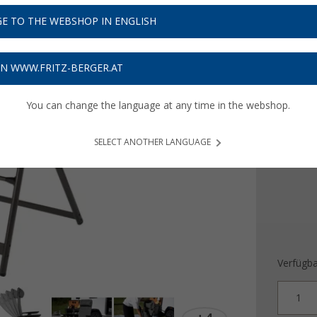
69,
9
E TO THE WEBSHOP IN ENGLISH
Preise inkl
Bis zu 
ON WWW.FRITZ-BERGER.AT
You can change the language at any time in the webshop.
Farbe
SELECT ANOTHER LANGUAGE
Verfügba
1