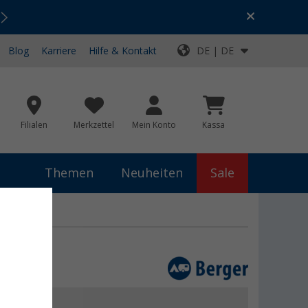
Urlaubs-SALE:
Top-Deals für dein Abenteuer!
Blog
Karriere
Hilfe & Kontakt
DE | DE
Filialen
Merkzettel
Mein Konto
Kassa
Themen
Neuheiten
Sale
 €