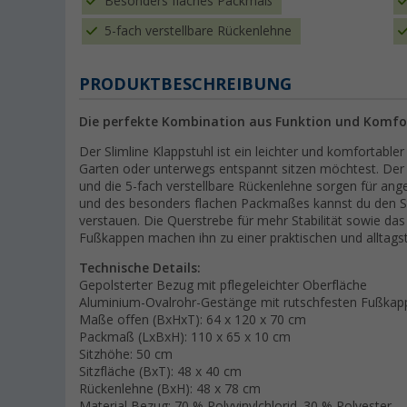
Besonders flaches Packmaß
5-fach verstellbare Rückenlehne
PRODUKTBESCHREIBUNG
Die perfekte Kombination aus Funktion und Komfo
Der Slimline Klappstuhl ist ein leichter und komfortable
Garten oder unterwegs entspannt sitzen möchtest. Der
und die 5-fach verstellbare Rückenlehne sorgen für a
und des besonders flachen Packmaßes kannst du den Stu
verstauen. Die Querstrebe für mehr Stabilität sowie d
Fußkappen machen ihn zu einer praktischen und alltagst
Technische Details:
Gepolsterter Bezug mit pflegeleichter Oberfläche
Aluminium-Ovalrohr-Gestänge mit rutschfesten Fußkap
Maße offen (BxHxT): 64 x 120 x 70 cm
Packmaß (LxBxH): 110 x 65 x 10 cm
Sitzhöhe: 50 cm
Sitzfläche (BxT): 48 x 40 cm
Rückenlehne (BxH): 48 x 78 cm
Material Bezug: 70 % Polyvinylchlorid, 30 % Polyester