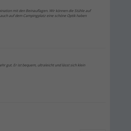
22,
€
99
UVP
34,99 €
nation mit den Beinauflagen. Wir können die Stühle auf
 auch auf dem Campingplatz eine schöne Optik haben
Berger Polsterauflage aus Frottee
(10)
14,
€
99
UVP
19,99 €
hr gut. Er ist bequem, ultraleicht und lässt sich klein