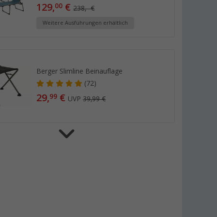
129,
€
00
238,- €
Weitere Ausführungen erhältlich
Berger Slimline Beinauflage
(72)
29,
€
99
UVP
39,99 €
Berger Stuhlerhöhung für Kinder ab 3
Jahren
(8)
14,
€
99
UVP
19,99 €