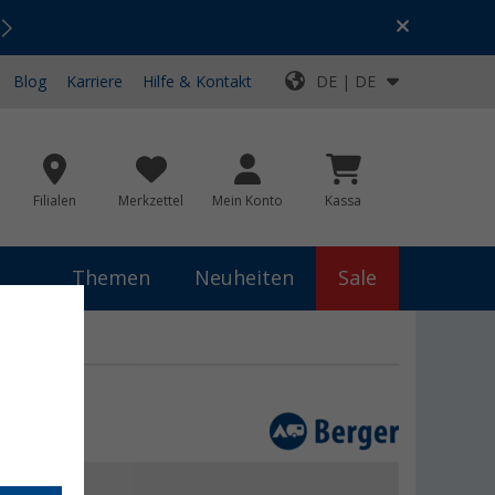
Urlaubs-SALE:
Top-Deals für dein Abenteuer!
Blog
Karriere
Hilfe & Kontakt
DE | DE
Filialen
Merkzettel
Mein Konto
Kassa
Themen
Neuheiten
Sale
 €