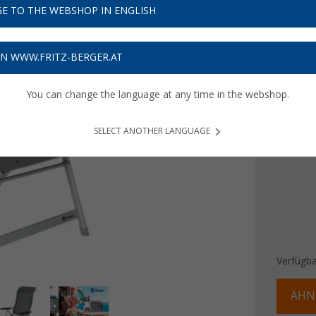
69,
E TO THE WEBSHOP IN ENGLISH
9
Preise inkl
ON WWW.FRITZ-BERGER.AT
Bis zu 
You can change the language at any time in the webshop.
Farbe
SELECT ANOTHER LANGUAGE
Verfügba
ÄHN