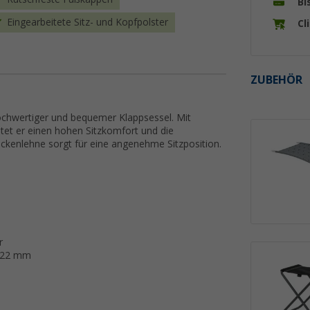
Bi
Eingearbeitete Sitz- und Kopfpolster
Cl
ZUBEHÖR
 hochwertiger und bequemer Klappsessel. Mit
etet er einen hohen Sitzkomfort und die
ückenlehne sorgt für eine angenehme Sitzposition.
r
x 22 mm