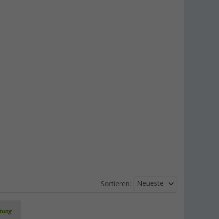
Berger Ivalo 2 Campingtisch 115 x 70
cm
(
Über
100)
79,
€
99
UVP
109,- €
Berger Ersatz-Kunststoffkappen für
Stühle im 2er Set schwarz 22 mm
2,
€
99
nur
Weitere Ausführungen erhältlich
Berger Ersatz-Kunststoffkappen für
Neueste
Sortieren:
Stühle im 2er Set
(3)
rtung
2,
€
99