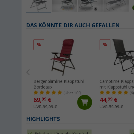
DAS KÖNNTE DIR AUCH GEFALLEN
%
%
Berger Slimline Klappstuhl
Camptime Klappstu
Bordeaux
mit Klappstuhl un
Beinauflage
(Über 100)
(6)
69,
€
44,
€
99
99
UVP 99,99 €
UVP 59,99 €
HIGHLIGHTS
Extrabreit für mehr Komfort