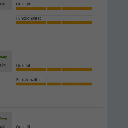
ukt.
Qualität
Funktionalität
Berger Stuhlerhöhung für Kinder ab 3
Jahren
(8)
14,
€
99
UVP
19,99 €
rtung
ukt.
Qualität
Funktionalität
Berger Universaltrage- und
Aufbewahrungstasche für vier Stühle
(13)
22,
€
99
UVP
34,99 €
rtung
Berger Ersatz-Verbindungselement für
ukt.
Qualität