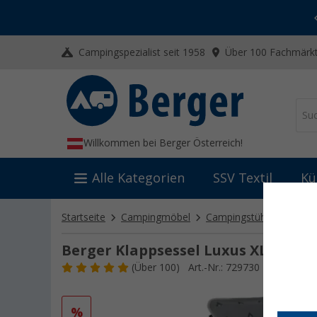
-20% auf Kleidung und Schuhe
Mit dem Aktionscode
20SSV
Campingspezialist seit 1958
Über 100 Fachmärkt
Willkommen bei Berger Österreich!
Alle Kategorien
SSV Textil
Kü
Startseite
Campingmöbel
Campingstühle
Klapp
Berger Klappsessel Luxus XL grau
(
Über
100)
Art.-Nr.: 729730
%