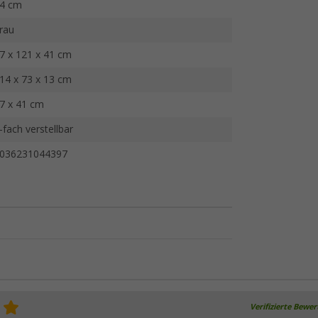
4 cm
rau
7 x 121 x 41 cm
14 x 73 x 13 cm
7 x 41 cm
-fach verstellbar
036231044397
Verifizierte Bewe