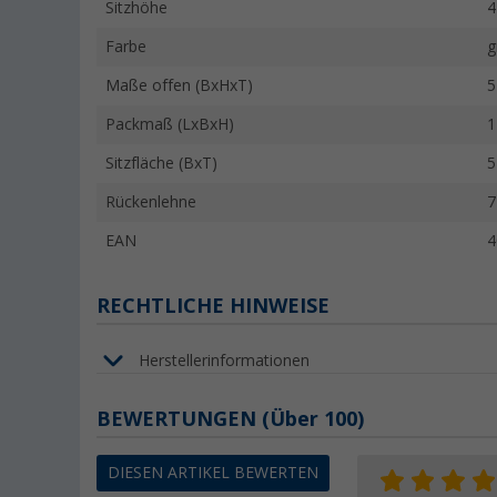
Sitzhöhe
4
Farbe
g
Maße offen (BxHxT)
5
Packmaß (LxBxH)
1
Sitzfläche (BxT)
5
Rückenlehne
7
EAN
4
RECHTLICHE HINWEISE
Herstellerinformationen
BEWERTUNGEN
(
Über
100)
DIESEN ARTIKEL BEWERTEN