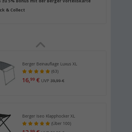
s zu 5% Bonus mit der Berger Vorteilskarte
ick & Collect
Berger Beinauflage Luxus XL
(63)
16,
€
99
UVP
39,99 €
Berger Iseo Klapphocker XL
(
Über
100)
99