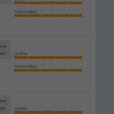
Beinauflage 22 mm (2tlg.)
(4)
Funktionalität
2,
€
99
Weitere Ausführungen erhältlich
rtung
Berger Polsterauflage
ukt.
Qualität
(42)
34,
€
99
ab
Funktionalität
rtung
ukt.
Qualität