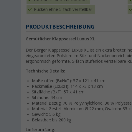
Rückenlehne 5-fach verstellbar
PRODUKTBESCHREIBUNG
Gemütlicher Klappsessel Luxus XL
Der Berger Klappsessel Luxus XL ist ein extra breiter,
eingearbeiteten Polstern im Sitz- und Nackenbereich bi
ergonomisch geformte, 5-fach stufenlos verstellbare R
Technische Details:
Maße offen (BxHxT): 57 x 121 x 41 cm
Packmaße (LxBxH): 114 x 73 x 13 cm
Sitzfläche (BxT): 57 x 41 cm
Sitzhöhe: 44 cm
Material Bezug: 70 % Polyvinylchlorid, 30 % Polyeste
Material Gestell: Aluminium Ø 22 mm, Ovalrohr 35 
Gewicht: 5,6 kg
Belastbar: bis 200 kg
Lieferumfang: