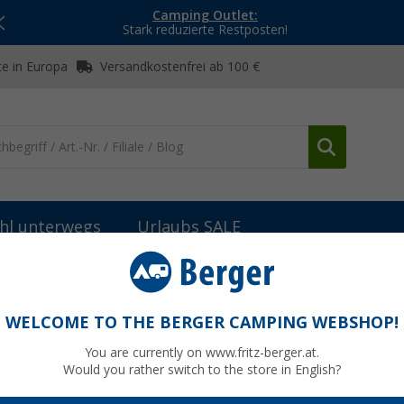
Camping Outlet:
Stark reduzierte Restposten!
e in Europa
Versandkostenfrei ab 100 €
hl unterwegs
Urlaubs SALE
stühle
Berger Klappsessel Luxus XL
WELCOME TO THE BERGER CAMPING WEBSHOP!
You are currently on www.fritz-berger.at.
Would you rather switch to the store in English?
UVP
99,99