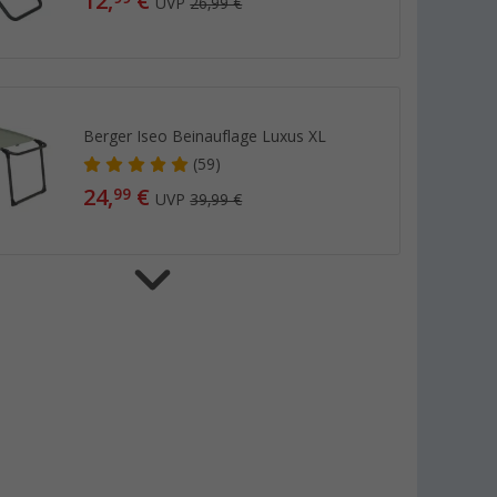
12,
€
UVP
26,99 €
Berger Iseo Beinauflage Luxus XL
(59)
24,
€
99
UVP
39,99 €
Berger Iseo Kopfkissen für
Sonnenliegen und Stühle
(40)
5,
€
99
ab
UVP
14,99 €