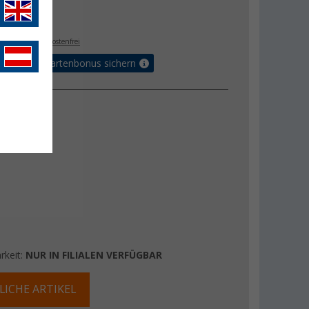
€
9
. MwSt.,
versandkostenfrei
5% Vorteilskartenbonus sichern
rkeit:
NUR IN FILIALEN VERFÜGBAR
LICHE ARTIKEL