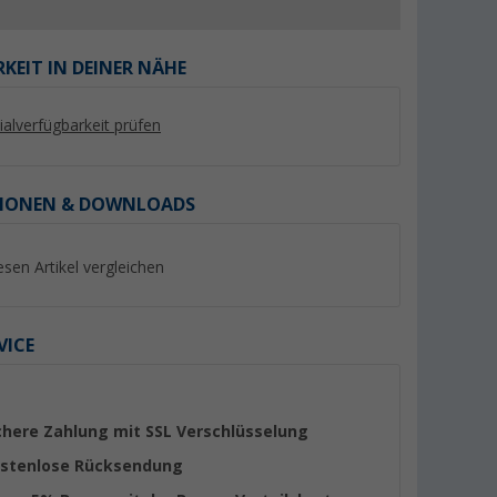
KEIT IN DEINER NÄHE
lialverfügbarkeit prüfen
%
%
IONEN & DOWNLOADS
esen Artikel vergleichen
hocker XL
Berger Tesino XL Klappstuhl
Berger Siena faltba
Beinauflage Blau
(Über 100)
VICE
er 100)
(63)
79,
€
24,
€
99
99
UVP 109,- €
UVP 29,99 €
chere Zahlung mit SSL Verschlüsselung
stenlose Rücksendung