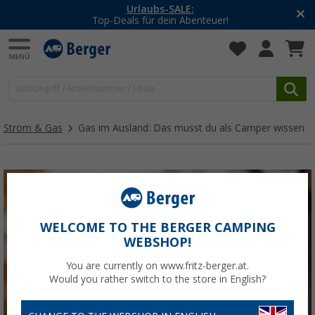
-20% auf Kleidung und Schuhe
Mit dem Aktionscode
20SSV
Strom & Gas
Gas im Ausland: Das musst du als Camper wissen
WELCOME TO THE BERGER CAMPING
WEBSHOP!
You are currently on www.fritz-berger.at.
Would you rather switch to the store in English?