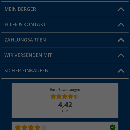
MEIN BERGER
Filiale finden
HILFE & KONTAKT
Vorteilskarte
Blog
ZAHLUNGSARTEN
FAQ & Kontakt
Produkttester
Versandinformationen
WIR VERSENDEN MIT
Jobs & Karriere
Click & Collect
SICHER EINKAUFEN
Geschenkgutschein
Rücksendung
Berger Bewusst
Eure Bewertungen
Bestellstatus
Über uns
4,42
Hauptkatalog
Gut
Händler werden