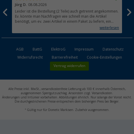
Jörg D.
08.08.2026
Uta
Leider ist die Bestellung (2 Teile) auch getrennt angekommen.
Ich
Ev. könnte man Nachfragen wie schnell man die Artikel
noc
benötigt, um ev. zwei Artikel in einem Paket zu liefern, ein
den
kleiner Beitrag um die Umwelt zu schonen.
weiterlesen
AGB
BattG
ElektroG
Impressum
Datenschutz
Widerrufsrecht
Barrierefreiheit
Cookie-Einstellungen
Vertrag widerrufen
Alle Preise inkl. MwSt., versandkostenfreie Lieferung ab 100 € innerhalb Österreich,
ausgenommen Sperrgutzuschlag. Ansonsten zzgl. Versandkosten.
Änderungen und Irrtümer vorbehalten. Abbildungen ähnlich. Nur solange der Vorrat reicht.
Die durchgestrichenen Preise entsprechen dem bisherigen Preis bei Berger.
*
Gültig nur für Dometic Markisen. Zubehör ausgenommen.