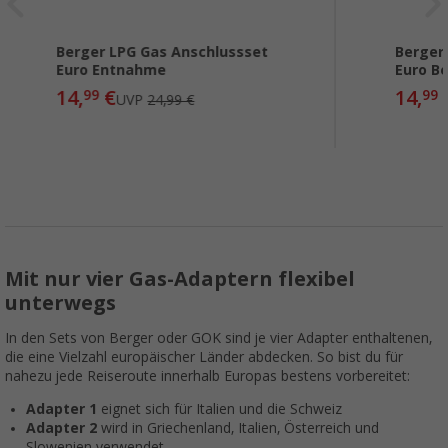
Berger LPG Gas Anschlussset
Berger
Euro Entnahme
Euro B
14,
€
14,
99
99
UVP
24,99 €
Mit nur vier Gas-Adaptern flexibel
unterwegs
In den Sets von Berger oder GOK sind je vier Adapter enthaltenen,
die eine Vielzahl europäischer Länder abdecken. So bist du für
nahezu jede Reiseroute innerhalb Europas bestens vorbereitet:
Adapter 1
eignet sich für Italien und die Schweiz
Adapter 2
wird in Griechenland, Italien, Österreich und
Slowenien verwendet