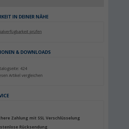
KEIT IN DEINER NÄHE
lialverfügbarkeit prüfen
%
%
IONEN & DOWNLOADS
talogseite: 424
esen Artikel vergleichen
kdose 12 V
Power Steckdose 12-24V mit
12-24 V Sicherheits
nschluss
Montageplatte
Universalstecker 1
(39)
(27)
9,
€
6,
€
VICE
99
99
UVP 13,99 €
UVP 8,50 €
chere Zahlung mit SSL Verschlüsselung
stenlose Rücksendung