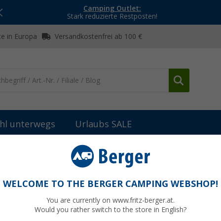
Camping Outlet:
Stark reduzierte Restposten!
e in Europa
Versandkostenfrei ab 100 €
hl unterwegs
Urlaubs SALE
inbausteckdosen
USB-Einbausteckdose
WELCOME TO THE BERGER CAMPING WEBSHOP!
You are currently on www.fritz-berger.at.
Would you rather switch to the store in English?
UVP
21,99