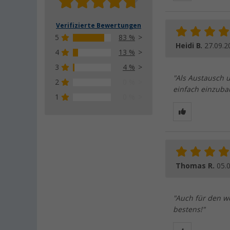
Verifizierte Bewertungen
5
83 %
Heidi B.
27.09.2
4
13 %
3
4 %
"Als Austausch 
2
0 %
einfach einzuba
1
0 %
Thomas R.
05.
"Auch für den w
bestens!"