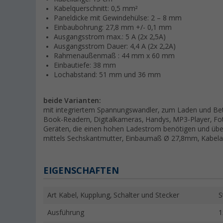
Kabelquerschnitt: 0,5 mm²
Paneldicke mit Gewindehülse: 2 – 8 mm
Einbaubohrung: 27,8 mm +/- 0,1 mm
Ausgangsstrom max.: 5 A (2x 2,5A)
Ausgangsstrom Dauer: 4,4 A (2x 2,2A)
Rahmenaußenmaß : 44 mm x 60 mm
Einbautiefe: 38 mm
Lochabstand: 51 mm und 36 mm
beide Varianten:
mit integriertem Spannungswandler, zum Laden und Bet
Book-Readern, Digitalkameras, Handys, MP3-Player, Fo
Geräten, die einen hohen Ladestrom benötigen und üb
mittels Sechskantmutter, Einbaumaß Ø 27,8mm, Kabela
EIGENSCHAFTEN
Art Kabel, Kupplung, Schalter und Stecker
S
Ausführung
1