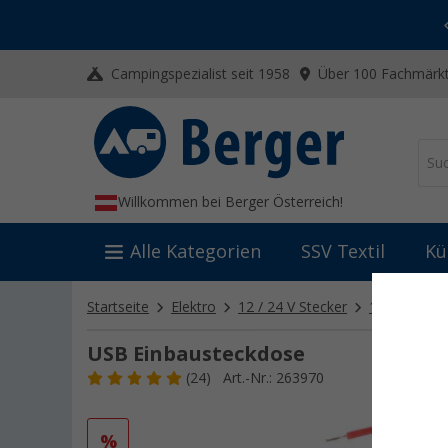
-20% auf Kleidung und Schuhe
Mit dem Aktionscode
20SSV
Campingspezialist seit 1958
Über 100 Fachmärkt
Willkommen bei Berger Österreich!
Alle Kategorien
SSV Textil
Kü
Startseite
Elektro
12 / 24 V Stecker
12 / 24 V E
USB Einbausteckdose
(24)
Art.-Nr.: 263970
%