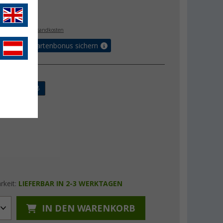
€
9
. MwSt.,
zzgl. Versandkosten
5% Vorteilskartenbonus sichern
ung
B
1x USB
rkeit:
LIEFERBAR IN 2-3 WERKTAGEN
IN DEN WARENKORB