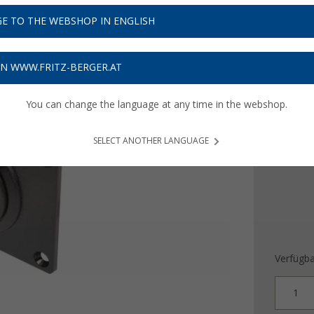
11,
9
E TO THE WEBSHOP IN ENGLISH
Preise inkl
Bis zu 
ON WWW.FRITZ-BERGER.AT
You can change the language at any time in the webshop.
Ausführ
2x US
SELECT ANOTHER LANGUAGE
Verfügba
1