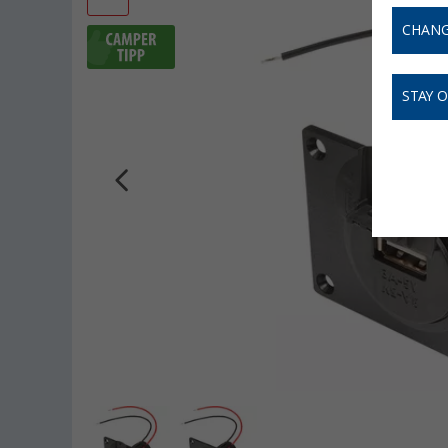
CHANG
STAY 