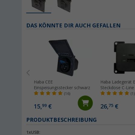
DAS KÖNNTE DIR AUCH GEFALLEN
Haba CEE
Haba Ladegerät 
Einspeisungsstecker schwarz
Steckdose C-Line
und USB-C 10-24 
(16)
(1)
15,
€
26,
€
99
75
PRODUKTBESCHREIBUNG
1xUSB: