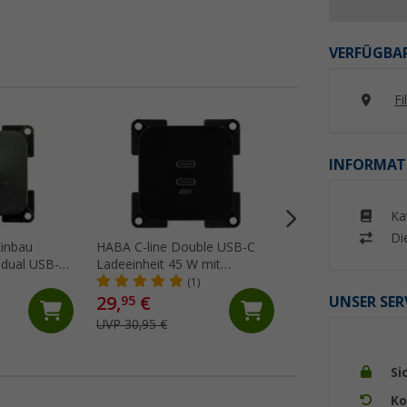
VERFÜGBAR
Fi
INFORMAT
Ka
Di
Einbau
HABA C-line Double USB-C
Berker Power Stec
 dual USB-A
Ladeeinheit 45 W mit
mit Flachsteckera
Volt
Anschlussklemme für
anthrazit
(1)
(39)
Fahrzeuge / Innenräume
29,
€
UNSER SER
95
17,
€
99
UVP 30,95 €
Si
Ko