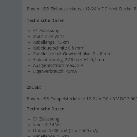
Power USB Einbausteckdose 12-24 V DC / mit Deckel 5
Technische Daten:
E1 Zulassung
Input 8-34 Volt !
Kabellänge: 15 cm
Kabelquerschnitt: 0,5 mm²
Paneldicke mit Gewindehülse: 2 – 8 mm
Einbaubohrung: 27,8 mm +/- 0,1 mm
Ausgangsstrom max.: 3 A
Eigenverbrauch: <5mA
2xUSB:
Power USB Doppelsteckdose 12-24 V DC / 5 V DC 5.00
Technische Daten:
E1 Zulassung
Input: 8-34 Volt
Output: 5.000 mA ( 2 x 2.500 mA)
Kabellänge: 15 cm