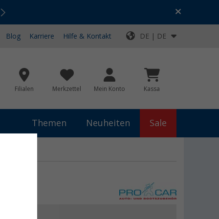
Urlaubs-SALE:
Top-Deals für dein Abenteuer!
Blog
Karriere
Hilfe & Kontakt
DE | DE
Filialen
Merkzettel
Mein Konto
Kassa
Themen
Neuheiten
Sale
 €