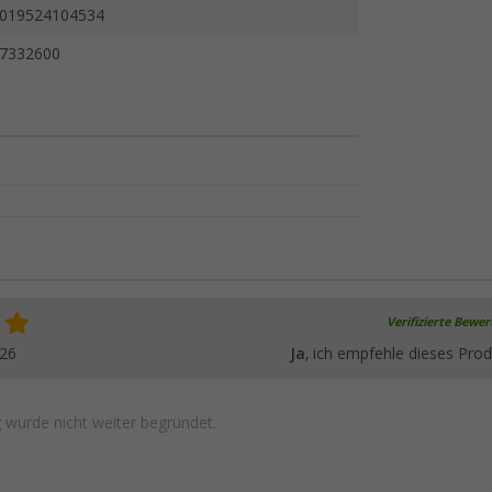
019524104534
7332600
Verifizierte Bewe
026
Ja
, ich empfehle dieses Prod
wurde nicht weiter begründet.