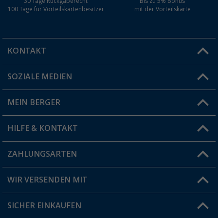
30 Tage Rückgaberecht
Bis zu 5% Bonus
100 Tage für Vorteilskartenbesitzer
mit der Vorteilskarte
KONTAKT
SOZIALE MEDIEN
Du hast eine Frage?
MEIN BERGER
Filiale finden
HILFE & KONTAKT
Vorteilskarte
Blog
ZAHLUNGSARTEN
FAQ & Kontakt
Produkttester
Versandinformationen
WIR VERSENDEN MIT
Jobs & Karriere
Click & Collect
SICHER EINKAUFEN
Geschenkgutschein