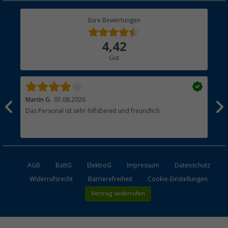
Rücksendung
Berger Bewusst
Eure Bewertungen
Bestellstatus
Über uns
4,42
Hauptkatalog
Gut
Händler werden
Martin G.
07.08.2026
Jue
Das Personal ist sehr hilfsbereit und freundlich
Per
AGB
BattG
ElektroG
Impressum
Datenschutz
Widerrufsrecht
Barrierefreiheit
Cookie-Einstellungen
Vertrag widerrufen