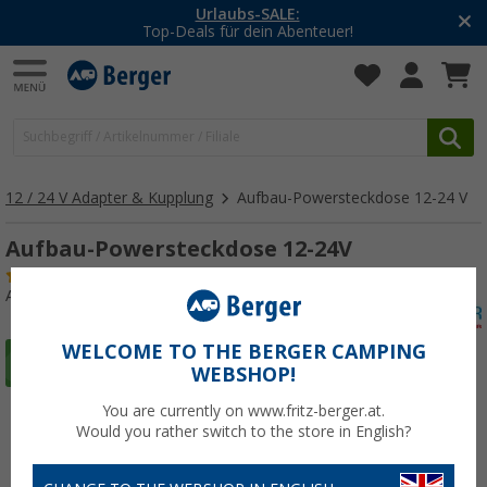
Urlaubs-SALE:
Top-Deals für dein Abenteuer!
12 / 24 V Adapter & Kupplung
Aufbau-Powersteckdose 12-24 V
Aufbau-Powersteckdose 12-24V
(24)
Art.-Nr.: 169140
WELCOME TO THE BERGER CAMPING
WEBSHOP!
You are currently on www.fritz-berger.at.
Would you rather switch to the store in English?