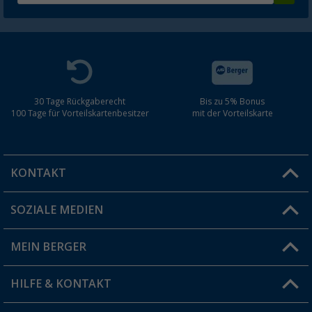
30 Tage Rückgaberecht
Bis zu 5% Bonus
100 Tage für Vorteilskartenbesitzer
mit der Vorteilskarte
KONTAKT
SOZIALE MEDIEN
Du hast eine Frage?
MEIN BERGER
Filiale finden
HILFE & KONTAKT
Vorteilskarte