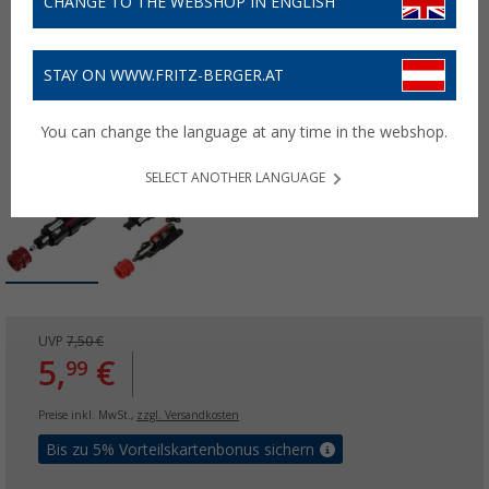
CHANGE TO THE WEBSHOP IN ENGLISH
STAY ON WWW.FRITZ-BERGER.AT
You can change the language at any time in the webshop.
SELECT ANOTHER LANGUAGE
UVP
7,50 €
5,
€
99
Preise inkl. MwSt.,
zzgl. Versandkosten
Bis zu 5% Vorteilskartenbonus sichern