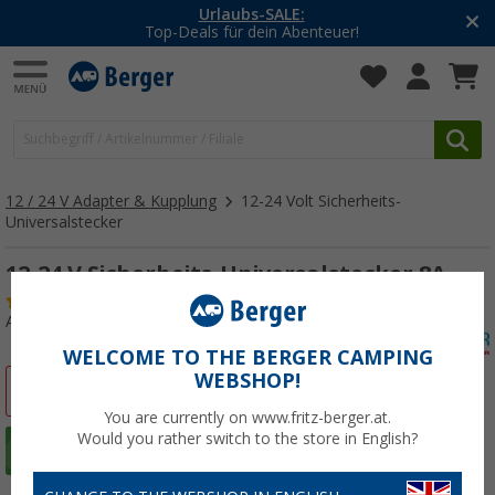
Urlaubs-SALE:
Top-Deals für dein Abenteuer!
12 / 24 V Adapter & Kupplung
12-24 Volt Sicherheits-
Universalstecker
12-24 V Sicherheits-Universalstecker 8A
(27)
Art.-Nr.: 140550
WELCOME TO THE BERGER CAMPING
WEBSHOP!
%
You are currently on www.fritz-berger.at.
Would you rather switch to the store in English?