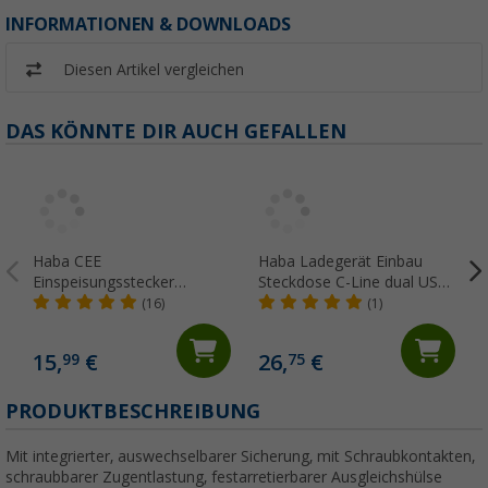
INFORMATIONEN & DOWNLOADS
Diesen Artikel vergleichen
DAS KÖNNTE DIR AUCH GEFALLEN
Haba CEE
Haba Ladegerät Einbau
Einspeisungsstecker
Steckdose C-Line dual USB-
schwarz
A und USB-C 10-24 Volt
(16)
(1)
15,
€
26,
€
99
75
PRODUKTBESCHREIBUNG
Mit integrierter, auswechselbarer Sicherung, mit Schraubkontakten,
schraubbarer Zugentlastung, festarretierbarer Ausgleichshülse