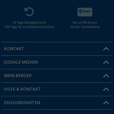
30 Tage Rückgaberecht
Bis zu 5% Bonus
100 Tage für Vorteilskartenbesitzer
mit der Vorteilskarte
KONTAKT
SOZIALE MEDIEN
Du hast eine Frage?
MEIN BERGER
Filiale finden
HILFE & KONTAKT
Vorteilskarte
Blog
ZAHLUNGSARTEN
FAQ & Kontakt
Produkttester