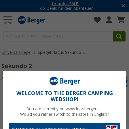
Urlaubs-SALE:
Top-Deals für dein Abenteuer!
Universalspiegel
Spiegel Hagus Sekundo 2
Sekundo 2
(14)
Art.-Nr.: 159500
WELCOME TO THE BERGER CAMPING
WEBSHOP!
You are currently on www.fritz-berger.at.
Would you rather switch to the store in English?