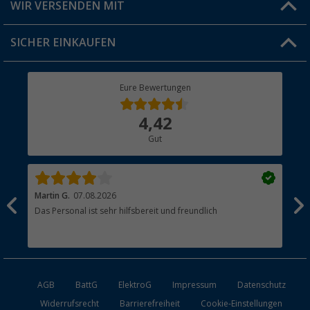
Versandinformationen
WIR VERSENDEN MIT
Jobs & Karriere
Click & Collect
SICHER EINKAUFEN
Geschenkgutschein
Rücksendung
Berger Bewusst
Eure Bewertungen
Bestellstatus
Über uns
4,42
Hauptkatalog
Gut
Händler werden
Martin G.
07.08.2026
Jue
Das Personal ist sehr hilfsbereit und freundlich
Per
AGB
BattG
ElektroG
Impressum
Datenschutz
Widerrufsrecht
Barrierefreiheit
Cookie-Einstellungen