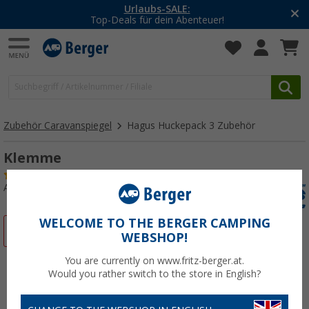
Urlaubs-SALE:
Top-Deals für dein Abenteuer!
Zubehör Caravanspiegel
Hagus Huckepack 3 Zubehör
Klemme
(44)
Art.-Nr.: 156460
WELCOME TO THE BERGER CAMPING
%
WEBSHOP!
You are currently on www.fritz-berger.at.
Would you rather switch to the store in English?