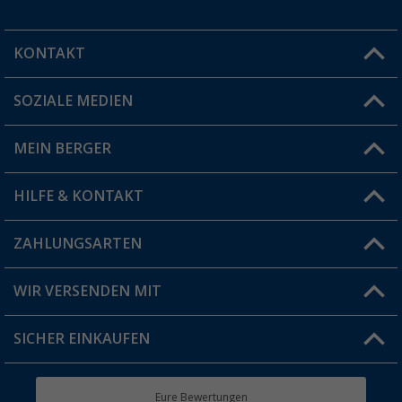
KONTAKT
SOZIALE MEDIEN
Du hast eine Frage?
MEIN BERGER
Filiale finden
HILFE & KONTAKT
Vorteilskarte
Blog
ZAHLUNGSARTEN
FAQ & Kontakt
Produkttester
Versandinformationen
WIR VERSENDEN MIT
Jobs & Karriere
Click & Collect
SICHER EINKAUFEN
Geschenkgutschein
Rücksendung
Berger Bewusst
Eure Bewertungen
Bestellstatus