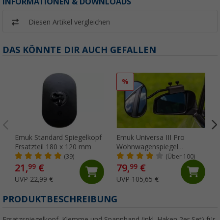
INFORMATIONEN & DOWNLOADS
Diesen Artikel vergleichen
DAS KÖNNTE DIR AUCH GEFALLEN
%
Emuk Standard Spiegelkopf
Emuk Universa III Pro
Ersatzteil 180 x 120 mm
Wohnwagenspiegel
universal schwarz im Paar
(39)
(Über 100)
21,
€
79,
€
99
99
UVP 22,99 €
UVP 105,65 €
PRODUKTBESCHREIBUNG
Ersatzspiegelkopf, Klemme und Spannband (inkl. Haken 2er Set) für