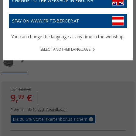
CHANGE TO THE WEBSHOP IN ENGLISH
STAY ON WWW.FRITZ-BERGER.AT
You can change the language at any time in the webshop.
SELECT ANOTHER LANGUAGE
UVP
12,99 €
9,
€
99
Preise inkl. MwSt.,
zzgl. Versandkosten
Bis zu 5% Vorteilskartenbonus sichern