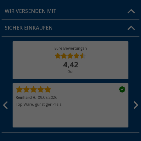
Produkttester
Versandinformationen
WIR VERSENDEN MIT
Jobs & Karriere
Click & Collect
SICHER EINKAUFEN
Geschenkgutschein
Rücksendung
Berger Bewusst
Eure Bewertungen
Bestellstatus
Über uns
4,42
Hauptkatalog
Gut
Händler werden
Reinhard H.
09.08.2026
Den
Top Ware, günstiger Preis
Die
ver
wie