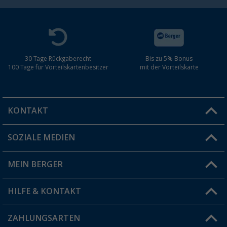
30 Tage Rückgaberecht
Bis zu 5% Bonus
100 Tage für Vorteilskartenbesitzer
mit der Vorteilskarte
KONTAKT
SOZIALE MEDIEN
Du hast eine Frage?
MEIN BERGER
Filiale finden
HILFE & KONTAKT
Vorteilskarte
Blog
ZAHLUNGSARTEN
FAQ & Kontakt