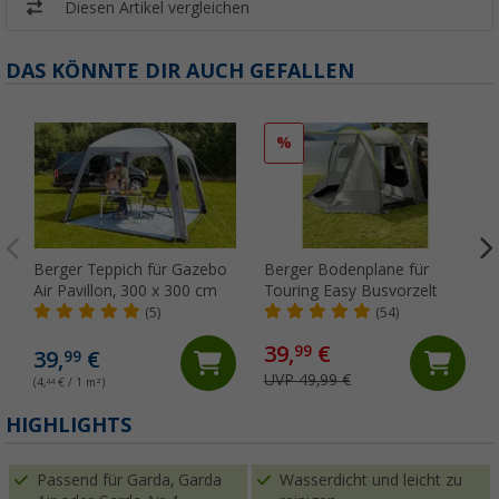
Diesen Artikel vergleichen
DAS KÖNNTE DIR AUCH GEFALLEN
%
Berger Teppich für Gazebo
Berger Bodenplane für
Air Pavillon, 300 x 300 cm
Touring Easy Busvorzelt
(5)
(54)
39,
€
99
39,
€
99
UVP 49,99 €
(4,
44
€ / 1 m²)
HIGHLIGHTS
Passend für Garda, Garda
Wasserdicht und leicht zu