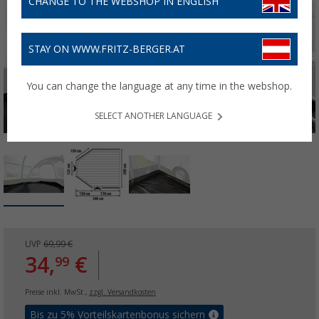
CHANGE TO THE WEBSHOP IN ENGLISH
STAY ON WWW.FRITZ-BERGER.AT
You can change the language at any time in the webshop.
SELECT ANOTHER LANGUAGE
UVP
69,99 €
34,
€
99
Preise inkl. MwSt.,
zzgl. Versandkosten
Bis zu 5% Vorteilskartenbonus sichern