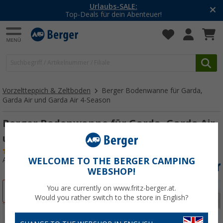
-20% auf Kleidung und Schuhe
Mit dem Aktionscode
20SSV
Vorzeltteppich & Zeltboden
Berger Bodenwanne für Garda,
Garda Air und Garda Air 4-Season
Berger Bodenwanne für Garda, Garda Air
und Garda Air 4-Season
(40)
Art.-Nr.: 246580
WELCOME TO THE BERGER CAMPING
WEBSHOP!
You are currently on www.fritz-berger.at.
%
Would you rather switch to the store in English?