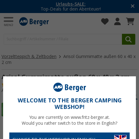
Urlaubs-SALE:
Top-Deals für dein Abenteuer!
Vorzeltteppich & Zeltboden
Arisol Gummimatte außen 60 x 40 x
2 cm
Arisol Gummimatte außen 60 x 40 x 2 cm
(24)
Art.-Nr.: 264730
WELCOME TO THE BERGER CAMPING
WEBSHOP!
You are currently on www.fritz-berger.at.
Would you rather switch to the store in English?