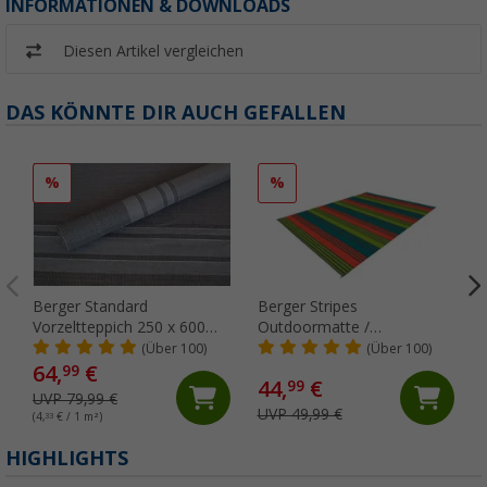
INFORMATIONEN & DOWNLOADS
Diesen Artikel vergleichen
DAS KÖNNTE DIR AUCH GEFALLEN
%
%
Berger Standard
Berger Stripes
Vorzeltteppich 250 x 600
Outdoormatte /
cm grau
Vorzeltteppich 300 x 250
(Über 100)
(Über 100)
cm
64,
€
99
44,
€
99
UVP 79,99 €
UVP 49,99 €
(4,
33
€ / 1 m²)
HIGHLIGHTS