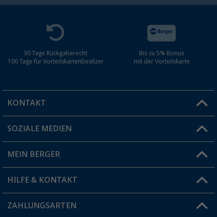
30 Tage Rückgaberecht
Bis zu 5% Bonus
100 Tage für Vorteilskartenbesitzer
mit der Vorteilskarte
KONTAKT
SOZIALE MEDIEN
Du hast eine Frage?
MEIN BERGER
Filiale finden
HILFE & KONTAKT
Vorteilskarte
Blog
ZAHLUNGSARTEN
FAQ & Kontakt