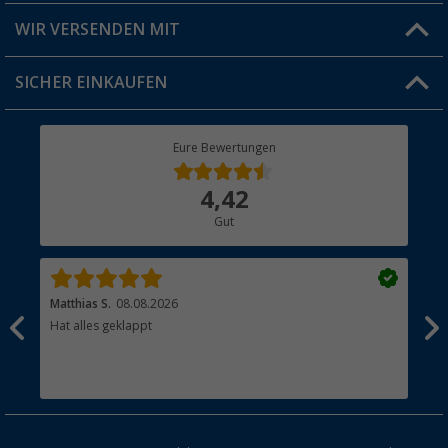
Produkttester
Versandinformationen
WIR VERSENDEN MIT
Jobs & Karriere
Click & Collect
SICHER EINKAUFEN
Geschenkgutschein
Rücksendung
Berger Bewusst
Eure Bewertungen
Bestellstatus
Über uns
4,42
Hauptkatalog
Gut
Händler werden
Matthias S.
08.08.2026
Kat
Hat alles geklappt
Sch
Bez