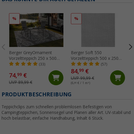
%
%
Berger GreyOrnament
Berger Soft 550
Vorzeltteppich 250 x 500
Vorzeltteppich 500 x 250
cm
cm, Grau
(33)
(57)
84,
€
99
74,
€
99
UVP 99,99 €
UVP 89,99 €
(6,
80
€ / 1 m²)
PRODUKTBESCHREIBUNG
Teppichclips zum schnellen problemlosen Befestigen von
Campingteppichen, Sonnensegel und Planen aller Art. UV-stabil und
hoch belastbar, einfache Handhabung, Inhalt 6 Stück.