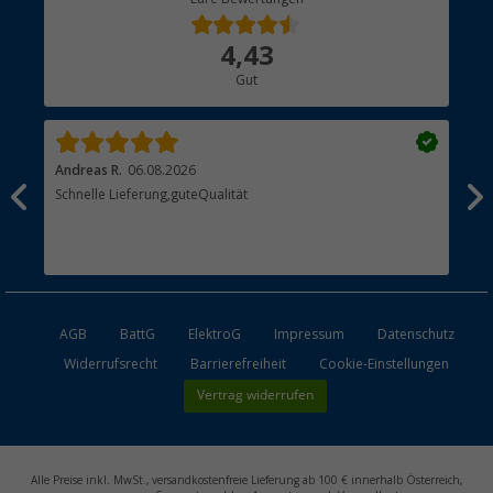
Bestellstatus
Über uns
4,43
Hauptkatalog
Gut
Händler werden
Andreas R.
06.08.2026
Dir
erne
Schnelle Lieferung,guteQualität
Die
Bes
AGB
BattG
ElektroG
Impressum
Datenschutz
Widerrufsrecht
Barrierefreiheit
Cookie-Einstellungen
Vertrag widerrufen
Alle Preise inkl. MwSt., versandkostenfreie Lieferung ab 100 € innerhalb Österreich,