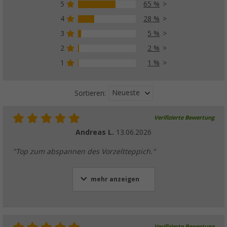
5
65 %
4
28 %
3
5 %
Berger Luxe Vorzeltteppich
(
Über
100)
2
2 %
59,
€
99
1
1 %
ab
Neueste
Sortieren:
Verifizierte Bewertung
Berger Zeltteppich Exclusiv
Andreas L.
13.06.2026
(90)
43,
€
99
"Top zum abspannen des Vorzeltteppich."
ab
UVP
54,99 €
mehr anzeigen
Verifizierte Bewertung