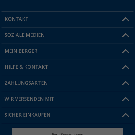
KONTAKT
SOZIALE MEDIEN
Du hast eine Frage?
MEIN BERGER
Filiale finden
HILFE & KONTAKT
Vorteilskarte
Blog
ZAHLUNGSARTEN
FAQ & Kontakt
Produkttester
Versandinformationen
WIR VERSENDEN MIT
Jobs & Karriere
Click & Collect
SICHER EINKAUFEN
Geschenkgutschein
Rücksendung
Berger Bewusst
Eure Bewertungen