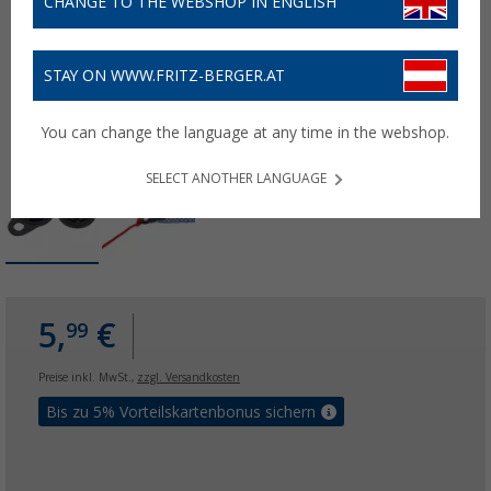
CHANGE TO THE WEBSHOP IN ENGLISH
STAY ON WWW.FRITZ-BERGER.AT
You can change the language at any time in the webshop.
SELECT ANOTHER LANGUAGE
5,
€
99
Preise inkl. MwSt.,
zzgl. Versandkosten
Bis zu 5% Vorteilskartenbonus sichern