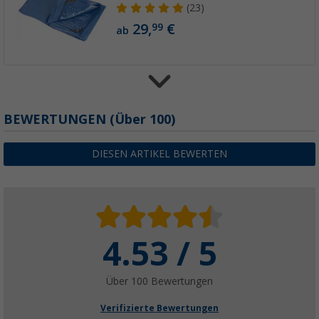
(23)
29,
€
99
ab
Berger Zeltteppich Standard blau
BEWERTUNGEN
(
Über
100)
(14)
48,
€
99
DIESEN ARTIKEL BEWERTEN
ab
4.53 / 5
Berger Standard Vorzeltteppich Grau
(
Über
100)
44,
€
99
Über 100 Bewertungen
ab
UVP
49,99 €
Verifizierte Bewertungen