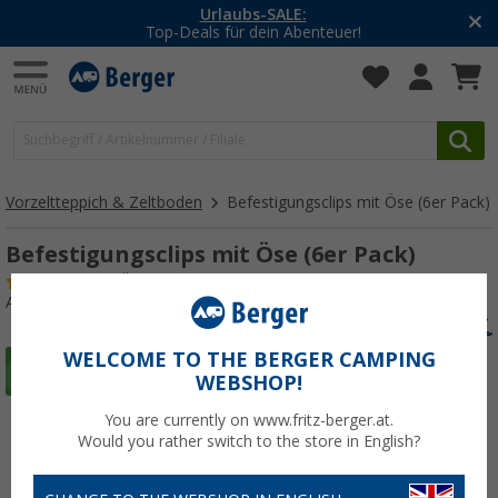
Urlaubs-SALE:
Top-Deals für dein Abenteuer!
Vorzeltteppich & Zeltboden
Befestigungsclips mit Öse (6er Pack)
Befestigungsclips mit Öse (6er Pack)
(
Über
100)
Art.-Nr.: 467720
WELCOME TO THE BERGER CAMPING
WEBSHOP!
You are currently on www.fritz-berger.at.
Would you rather switch to the store in English?