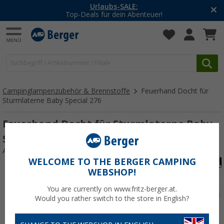
Urlaubs-SALE:
Top-Deals für dein Abenteuer!
Campinglampenzubehör & Brennstoffe
Feuerhand Docht für
Sturmlaterne Baby Special 276
Feuerhand Docht für Sturmlaterne Baby
Special 276
Art.-Nr.: 109983
WELCOME TO THE BERGER CAMPING
WEBSHOP!
You are currently on www.fritz-berger.at.
Would you rather switch to the store in English?