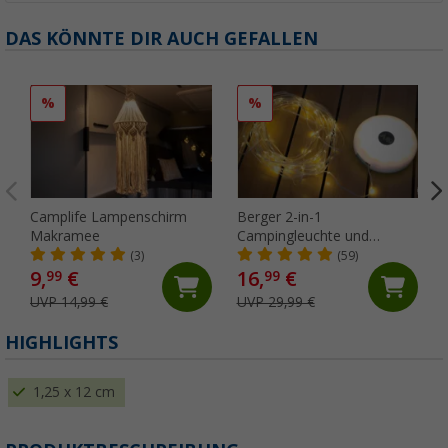
DAS KÖNNTE DIR AUCH GEFALLEN
%
%
Camplife Lampenschirm
Berger 2-in-1
Makramee
Campingleuchte und
Lichterkette (Länge 10 m)
(3)
(59)
9,
€
16,
€
99
99
UVP 14,99 €
UVP 29,99 €
HIGHLIGHTS
1,25 x 12 cm