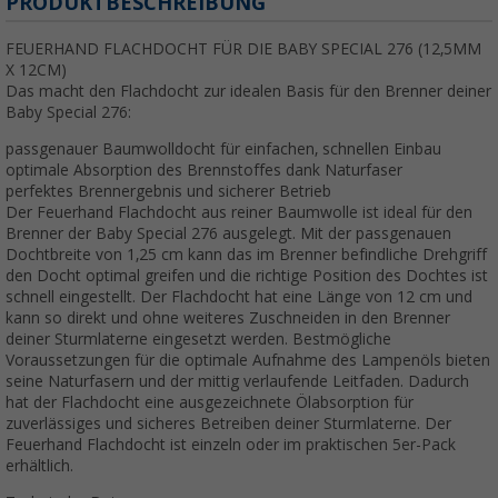
PRODUKTBESCHREIBUNG
FEUERHAND FLACHDOCHT FÜR DIE BABY SPECIAL 276 (12,5MM
X 12CM)
Das macht den Flachdocht zur idealen Basis für den Brenner deiner
Baby Special 276:
passgenauer Baumwolldocht für einfachen, schnellen Einbau
optimale Absorption des Brennstoffes dank Naturfaser
perfektes Brennergebnis und sicherer Betrieb
Der Feuerhand Flachdocht aus reiner Baumwolle ist ideal für den
Brenner der Baby Special 276 ausgelegt. Mit der passgenauen
Dochtbreite von 1,25 cm kann das im Brenner befindliche Drehgriff
den Docht optimal greifen und die richtige Position des Dochtes ist
schnell eingestellt. Der Flachdocht hat eine Länge von 12 cm und
kann so direkt und ohne weiteres Zuschneiden in den Brenner
deiner Sturmlaterne eingesetzt werden. Bestmögliche
Voraussetzungen für die optimale Aufnahme des Lampenöls bieten
seine Naturfasern und der mittig verlaufende Leitfaden. Dadurch
hat der Flachdocht eine ausgezeichnete Ölabsorption für
zuverlässiges und sicheres Betreiben deiner Sturmlaterne. Der
Feuerhand Flachdocht ist einzeln oder im praktischen 5er-Pack
erhältlich.