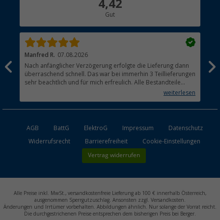
4,42
Hauptkatalog
Gut
Händler werden
Manfred R.
07.08.2026
Han
Nach anfänglicher Verzögerung erfolgte die Lieferung dann
Sen
überraschend schnell. Das war bei immerhin 3 Teillieferungen
Lie
sehr beachtlich und für mich erfreulich. Alle Bestandteile
waren gut verpackt und in Ordnung. Das Gerät (Gasgrill)
weiterlesen
funktioniert bestens
AGB
BattG
ElektroG
Impressum
Datenschutz
Widerrufsrecht
Barrierefreiheit
Cookie-Einstellungen
Vertrag widerrufen
Alle Preise inkl. MwSt., versandkostenfreie Lieferung ab 100 € innerhalb Österreich,
ausgenommen Sperrgutzuschlag. Ansonsten zzgl. Versandkosten.
Änderungen und Irrtümer vorbehalten. Abbildungen ähnlich. Nur solange der Vorrat reicht.
Die durchgestrichenen Preise entsprechen dem bisherigen Preis bei Berger.