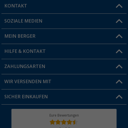
KONTAKT
SOZIALE MEDIEN
Du hast eine Frage?
MEIN BERGER
Filiale finden
HILFE & KONTAKT
Vorteilskarte
Blog
ZAHLUNGSARTEN
FAQ & Kontakt
Produkttester
Versandinformationen
WIR VERSENDEN MIT
Jobs & Karriere
Click & Collect
SICHER EINKAUFEN
Geschenkgutschein
Rücksendung
Berger Bewusst
Eure Bewertungen
Bestellstatus
Über uns