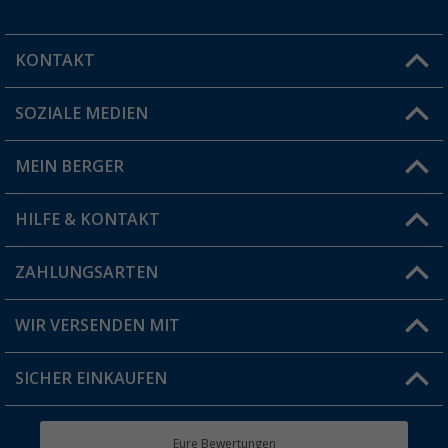
KONTAKT
SOZIALE MEDIEN
Du hast eine Frage?
MEIN BERGER
Filiale finden
HILFE & KONTAKT
Vorteilskarte
Blog
ZAHLUNGSARTEN
FAQ & Kontakt
Produkttester
Versandinformationen
WIR VERSENDEN MIT
Jobs & Karriere
Click & Collect
SICHER EINKAUFEN
Geschenkgutschein
Rücksendung
Berger Bewusst
Eure Bewertungen
Bestellstatus