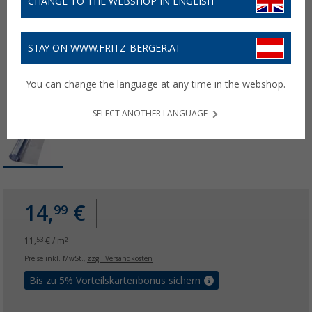
CHANGE TO THE WEBSHOP IN ENGLISH
STAY ON WWW.FRITZ-BERGER.AT
You can change the language at any time in the webshop.
SELECT ANOTHER LANGUAGE
14,
€
99
11,
€ / m²
53
Preise inkl. MwSt.,
zzgl. Versandkosten
Bis zu 5% Vorteilskartenbonus sichern