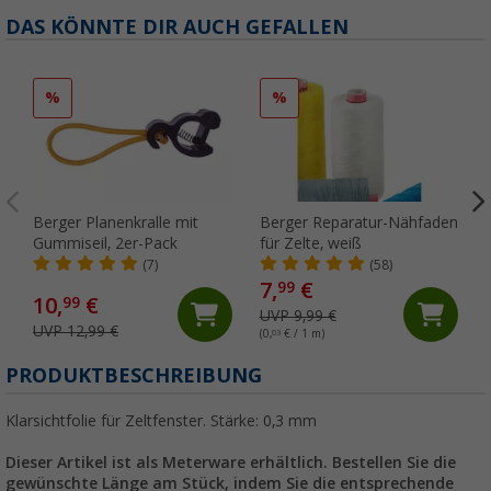
DAS KÖNNTE DIR AUCH GEFALLEN
%
%
Berger Planenkralle mit
Berger Reparatur-Nähfaden
Gummiseil, 2er-Pack
für Zelte, weiß
(7)
(58)
7,
€
99
10,
€
99
UVP 9,99 €
UVP 12,99 €
(0,
03
€ / 1 m)
PRODUKTBESCHREIBUNG
Klarsichtfolie für Zeltfenster. Stärke: 0,3 mm
Dieser Artikel ist als Meterware erhältlich. Bestellen Sie die
gewünschte Länge am Stück, indem Sie die entsprechende