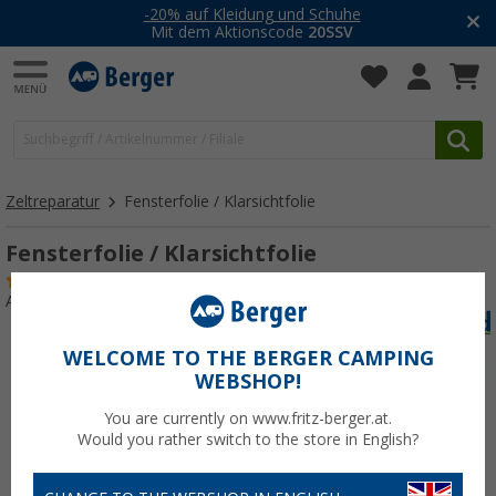
-20% auf Kleidung und Schuhe
Mit dem Aktionscode
20SSV
Zeltreparatur
Fensterfolie / Klarsichtfolie
Fensterfolie / Klarsichtfolie
(36)
Art.-Nr.: 410320
WELCOME TO THE BERGER CAMPING
WEBSHOP!
You are currently on www.fritz-berger.at.
Would you rather switch to the store in English?