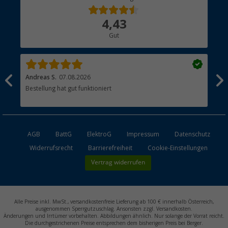
Über uns
4,43
Hauptkatalog
Gut
Händler werden
Andreas S.
07.08.2026
Pas
sten
Bestellung hat gut funktioniert
AGB
BattG
ElektroG
Impressum
Datenschutz
Widerrufsrecht
Barrierefreiheit
Cookie-Einstellungen
Vertrag widerrufen
Alle Preise inkl. MwSt., versandkostenfreie Lieferung ab 100 € innerhalb Österreich,
ausgenommen Sperrgutzuschlag. Ansonsten zzgl. Versandkosten.
Änderungen und Irrtümer vorbehalten. Abbildungen ähnlich. Nur solange der Vorrat reicht.
Die durchgestrichenen Preise entsprechen dem bisherigen Preis bei Berger.