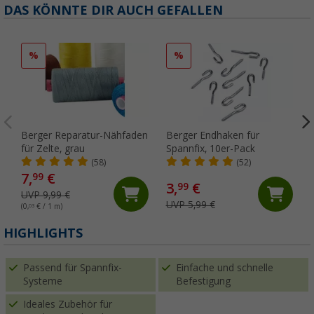
DAS KÖNNTE DIR AUCH GEFALLEN
%
%
Berger Reparatur-Nähfaden
Berger Endhaken für
für Zelte, grau
Spannfix, 10er-Pack
(58)
(52)
7,
€
99
3,
€
99
UVP 9,99 €
UVP 5,99 €
(0,
03
€ / 1 m)
HIGHLIGHTS
Passend für Spannfix-
Einfache und schnelle
Systeme
Befestigung
Ideales Zubehör für