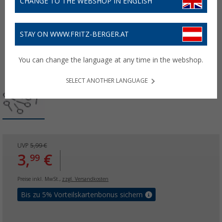
CHANGE TO THE WEBSHOP IN ENGLISH
STAY ON WWW.FRITZ-BERGER.AT
You can change the language at any time in the webshop.
SELECT ANOTHER LANGUAGE
UVP
5,99 €
3,
€
99
Preise inkl. MwSt.,
zzgl. Versandkosten
Bis zu 5% Vorteilskartenbonus sichern