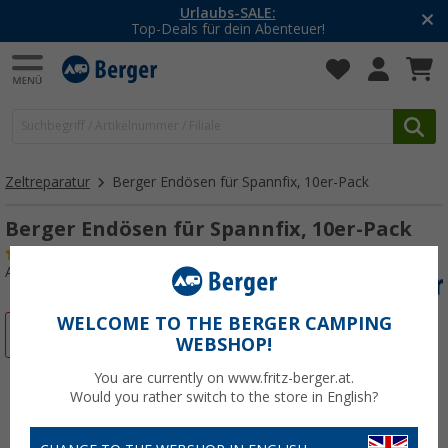
Urlaubs-SALE:
Top-Deals für dein Abenteuer!
Zeltreparatur
Berger Endösen für Spannfix, 10er-Pack
Berger Endösen für Spannfix, 10er-Pack
(48)
Art.-Nr.: 411040
WELCOME TO THE BERGER CAMPING
%
WEBSHOP!
You are currently on www.fritz-berger.at.
Would you rather switch to the store in English?