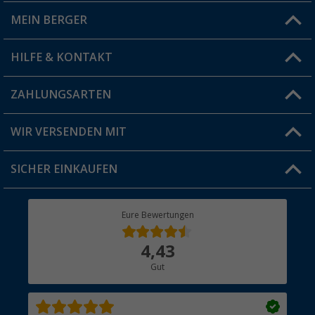
MEIN BERGER
Filiale finden
HILFE & KONTAKT
Vorteilskarte
Blog
ZAHLUNGSARTEN
FAQ & Kontakt
Produkttester
Versandinformationen
WIR VERSENDEN MIT
Jobs & Karriere
Click & Collect
SICHER EINKAUFEN
Geschenkgutschein
Rücksendung
Berger Bewusst
Eure Bewertungen
Bestellstatus
Über uns
4,43
Hauptkatalog
Gut
Händler werden