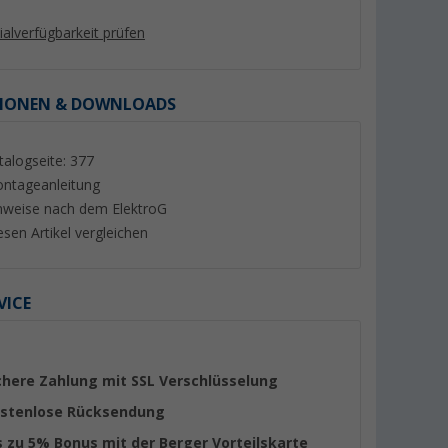
lialverfügbarkeit prüfen
IONEN & DOWNLOADS
%
talogseite: 377
ntageanleitung
nweise nach dem ElektroG
esen Artikel vergleichen
-Anlage
Megasat Koaxialkabel Flex
Berger Aluminium D
e-LNB im
geeignet für Sat / BK 10
Stativ 90 cm für Sa
Meter
VICE
(92)
(Übe
12,
€
21,
€
99
99
UVP 13,90 €
UVP 34,99 €
chere Zahlung mit SSL Verschlüsselung
stenlose Rücksendung
s zu 5% Bonus mit der Berger Vorteilskarte