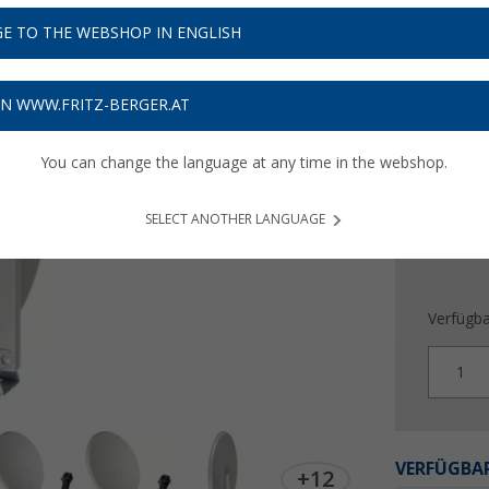
43,
9
E TO THE WEBSHOP IN ENGLISH
Preise inkl
Bis zu 
ON WWW.FRITZ-BERGER.AT
Produ
You can change the language at any time in the webshop.
SELECT ANOTHER LANGUAGE
Verfügba
1
VERFÜGBAR
+12