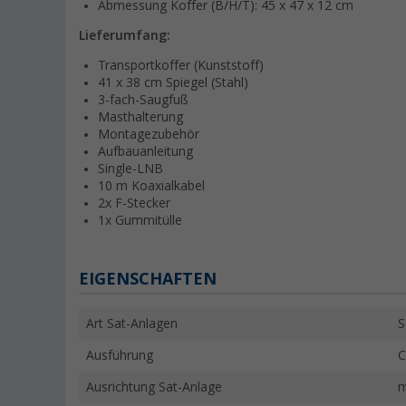
Abmessung Koffer (B/H/T): 45 x 47 x 12 cm
Lieferumfang:
Transportkoffer (Kunststoff)
41 x 38 cm Spiegel (Stahl)
3-fach-Saugfuß
Masthalterung
Montagezubehör
Aufbauanleitung
Single-LNB
10 m Koaxialkabel
2x F-Stecker
1x Gummitülle
EIGENSCHAFTEN
Art Sat-Anlagen
S
Ausführung
C
Ausrichtung Sat-Anlage
m