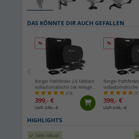
DAS KÖNNTE DIR AUCH GEFALLEN
%
%
Berger Pathfinder 2.0 faltbare
Berger Pathfinder
vollautomatische Sat-Anlage
vollautomatische
Grau
graphit
(73)
(1
399,- €
399,- €
UVP 749,- €
UVP 549,- €
HIGHLIGHTS
Sehr robust