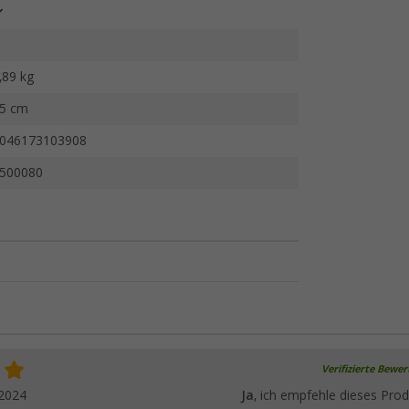
,89 kg
5 cm
046173103908
500080
Verifizierte Bewe
.2024
Ja
, ich empfehle dieses Prod