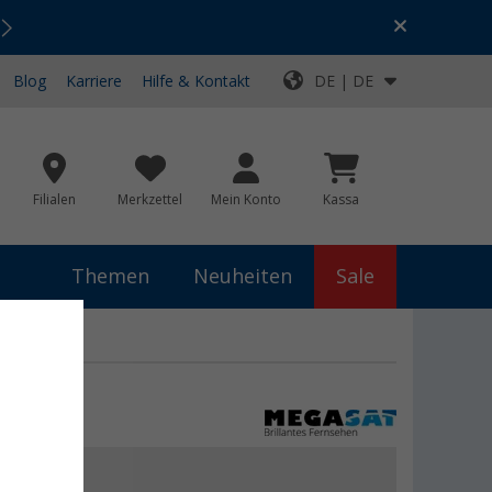
Urlaubs-SALE:
Top-Deals für dein Abenteuer!
Blog
Karriere
Hilfe & Kontakt
DE | DE
Filialen
Merkzettel
Mein Konto
Kassa
Themen
Neuheiten
Sale
 €