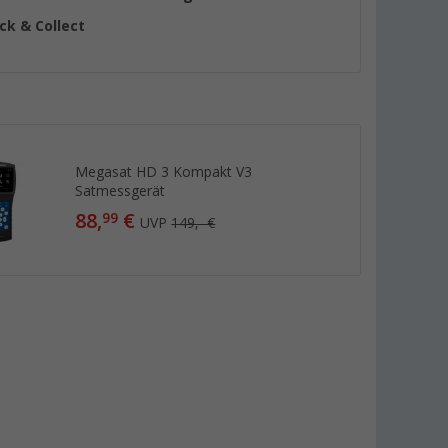
ick & Collect
Megasat HD 3 Kompakt V3
Satmessgerät
88,
€
99
UVP
149,- €