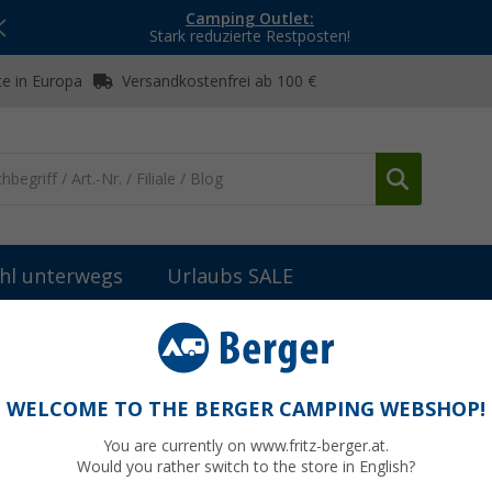
Camping Outlet:
Stark reduzierte Restposten!
e in Europa
Versandkostenfrei ab 100 €
hl unterwegs
Urlaubs SALE
-Anlagen
Megasat Mobile Sat-Anlage mit Campingkoffer
mpingkoffer
WELCOME TO THE BERGER CAMPING WEBSHOP!
You are currently on www.fritz-berger.at.
Would you rather switch to the store in English?
UVP
49,90