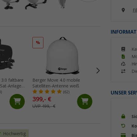
Fi
INFORMAT
%
%
Ka
Mo
Hi
Di
 3.0 faltbare
Berger Move 4.0 mobile
Berger Mobile Sat
 Sat-Anlage
Satelliten-Antenne weiß
Komplettset Singl
Campingkoffer
UNSER SER
3)
(62)
(19)
399,- €
36,- €
UVP 499,- €
UVP 44,99 €
Si
Ko
Hochwertig
Bi