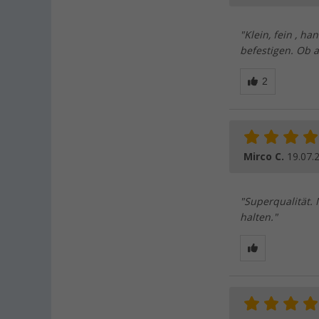
"Klein, fein , h
befestigen. Ob 
Mirco C.
19.07.
"Superqualität. 
halten."