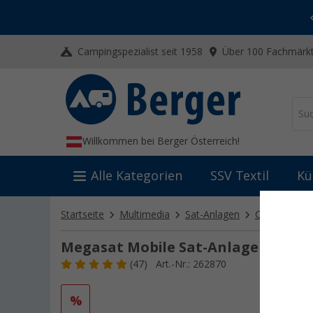
-20% auf Kleidung und Schuhe
Mit dem Aktionscode
20SSV
Campingspezialist seit 1958
Über 100 Fachmärkt
Willkommen bei Berger Österreich!
Alle Kategorien
SSV Textil
Kü
Startseite
Multimedia
Sat-Anlagen
Camping-Sat
Megasat Mobile Sat-Anlage mit Ca
(47)
Art.-Nr.: 262870
%