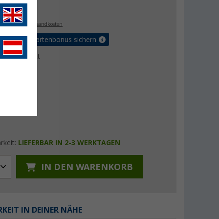
€
9
. MwSt.,
zzgl. Versandkosten
5% Vorteilskartenbonus sichern
ktdatenblatt
rkeit:
LIEFERBAR IN 2-3 WERKTAGEN
IN DEN WARENKORB
KEIT IN DEINER NÄHE