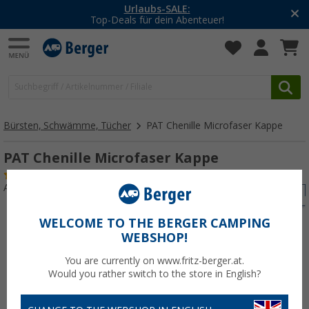
Urlaubs-SALE:
Top-Deals für dein Abenteuer!
Bürsten, Schwämme, Tücher
PAT Chenille Microfaser Kappe
PAT Chenille Microfaser Kappe
(23)
Art.-Nr.: 263700
WELCOME TO THE BERGER CAMPING
WEBSHOP!
You are currently on www.fritz-berger.at.
Would you rather switch to the store in English?