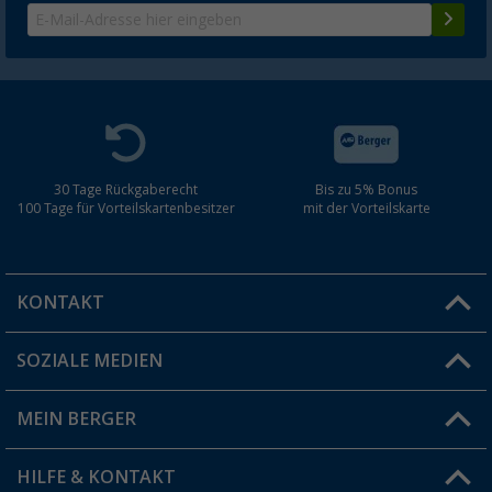
30 Tage Rückgaberecht
Bis zu 5% Bonus
100 Tage für Vorteilskartenbesitzer
mit der Vorteilskarte
KONTAKT
SOZIALE MEDIEN
Du hast eine Frage?
MEIN BERGER
Filiale finden
HILFE & KONTAKT
Vorteilskarte