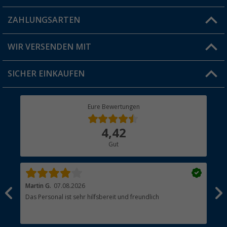
Blog
ZAHLUNGSARTEN
FAQ & Kontakt
Produkttester
Versandinformationen
WIR VERSENDEN MIT
Jobs & Karriere
Click & Collect
SICHER EINKAUFEN
Geschenkgutschein
Rücksendung
Berger Bewusst
Eure Bewertungen
Bestellstatus
Über uns
4,42
Hauptkatalog
Gut
Händler werden
Martin G.
07.08.2026
Jue
Das Personal ist sehr hilfsbereit und freundlich
Per