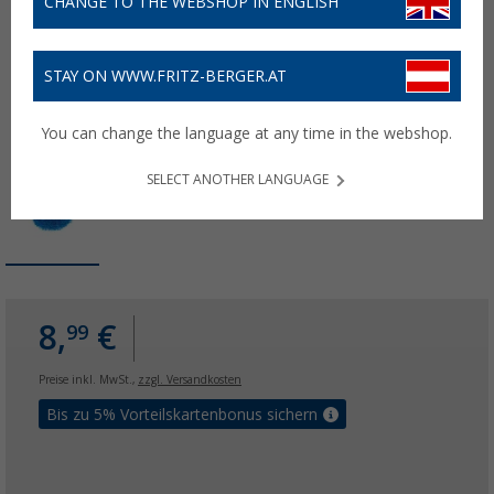
CHANGE TO THE WEBSHOP IN ENGLISH
STAY ON WWW.FRITZ-BERGER.AT
You can change the language at any time in the webshop.
SELECT ANOTHER LANGUAGE
8,
€
99
Preise inkl. MwSt.,
zzgl. Versandkosten
Bis zu 5% Vorteilskartenbonus sichern