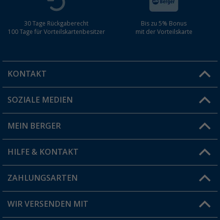
30 Tage Rückgaberecht
Bis zu 5% Bonus
100 Tage für Vorteilskartenbesitzer
mit der Vorteilskarte
Berger Glow In The Dark Zelthering 22 cm a
gemischte Böden, 5er-Pack
KONTAKT
(14)
11,
€
99
UVP
13,99 €
SOZIALE MEDIEN
Du hast eine Frage?
MEIN BERGER
Filiale finden
HILFE & KONTAKT
Vorteilskarte
Blog
ZAHLUNGSARTEN
FAQ & Kontakt
Produkttester
Versandinformationen
WIR VERSENDEN MIT
Jobs & Karriere