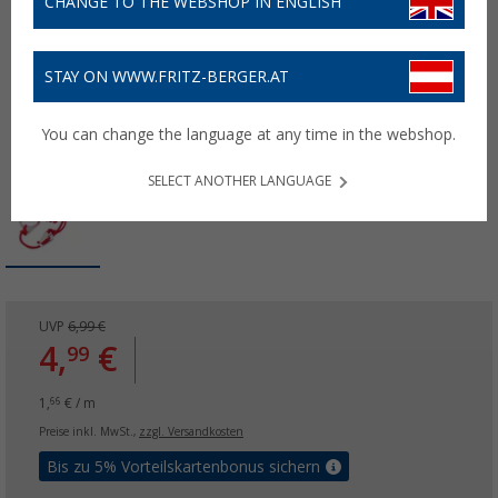
CHANGE TO THE WEBSHOP IN ENGLISH
STAY ON WWW.FRITZ-BERGER.AT
You can change the language at any time in the webshop.
SELECT ANOTHER LANGUAGE
UVP
6,99 €
4,
€
99
1,
€ / m
66
Preise inkl. MwSt.,
zzgl. Versandkosten
Bis zu 5% Vorteilskartenbonus sichern