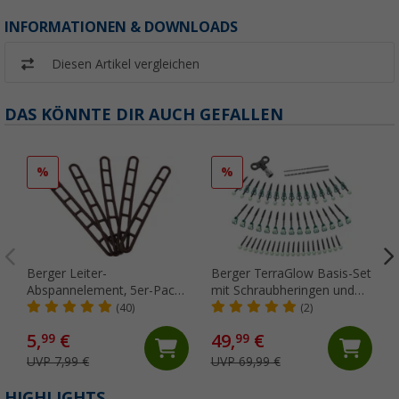
INFORMATIONEN & DOWNLOADS
Diesen Artikel vergleichen
DAS KÖNNTE DIR AUCH GEFALLEN
%
%
Berger Leiter-
Berger TerraGlow Basis-Set
Abspannelement, 5er-Pack
mit Schraubheringen und
Braun
Eindrehhilfe, 134-teilig
(40)
(2)
5,
€
49,
€
99
99
UVP 7,99 €
UVP 69,99 €
HIGHLIGHTS