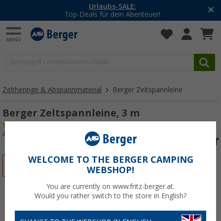
-20% auf Kleidung und Schuhe
Mit dem Aktionscode
20SSV
Zeltheringe & Abspannmaterial
Berger Zeltspannleine
Berger Zeltspannleine, 3 m
(49)
Art.-Nr.: 401420
WELCOME TO THE BERGER CAMPING
%
WEBSHOP!
You are currently on www.fritz-berger.at.
Would you rather switch to the store in English?