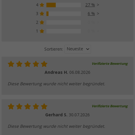
4
27 %
Berger A31 TerraGlow Schraubheringe 31 c
3
6 %
für gemischte Böden, 2er-Pack
2
0 %
(4)
1
0 %
14,
€
99
UVP
19,99 €
Neueste
Sortieren:
Verifizierte Bewertung
Berger StrongPeg T-Profil Zelthering aus St
(1 Stück)
Andreas H.
06.08.2026
(3)
Diese Bewertung wurde nicht weiter begründet.
5,
€
99
UVP
7,99 €
Verifizierte Bewertung
Gerhard S.
30.07.2026
Berger StrongPeg Erdnagel Zelthering 10 cm
Diese Bewertung wurde nicht weiter begründet.
harte Böden, 5er-Pack