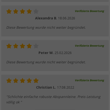
4,
€
99
UVP
6,99 €
Verifizierte Bewertung
Alexandra B.
18.06.2026
Diese Bewertung wurde nicht weiter begründet.
Berger StrongPeg Mammuthering aus Stahl 
Stück)
7,
€
99
ab
UVP
9,99 €
Verifizierte Bewertung
Peter W.
25.02.2026
Diese Bewertung wurde nicht weiter begründet.
Berger BasePeg Schraubhering aus Alumini
Verifizierte Bewertung
Böden, 4er-Pack
9,
€
Christian L.
17.08.2022
99
ab
UVP
13,99 €
"Schlichte einfache robuste Abspannleine. Preis Leistung
völlig ok "