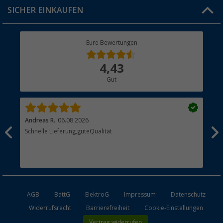
Click & Collect
SICHER EINKAUFEN
Geschenkgutschein
Rücksendung
Berger Bewusst
Eure Bewertungen
Bestellstatus
Über uns
4,43
Hauptkatalog
Gut
Händler werden
Andreas R.
06.08.2026
Dir
erne
Schnelle Lieferung,guteQualität
Die
Bes
AGB
BattG
ElektroG
Impressum
Datenschutz
Widerrufsrecht
Barrierefreiheit
Cookie-Einstellungen
Vertrag widerrufen