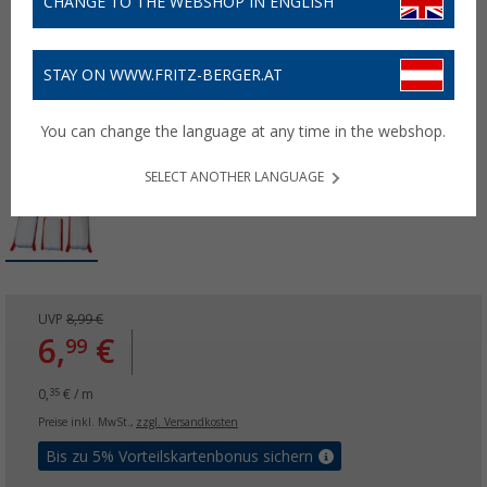
CHANGE TO THE WEBSHOP IN ENGLISH
STAY ON WWW.FRITZ-BERGER.AT
You can change the language at any time in the webshop.
SELECT ANOTHER LANGUAGE
UVP
8,99 €
6,
€
99
0,
€ / m
35
Preise inkl. MwSt.,
zzgl. Versandkosten
Bis zu 5% Vorteilskartenbonus sichern