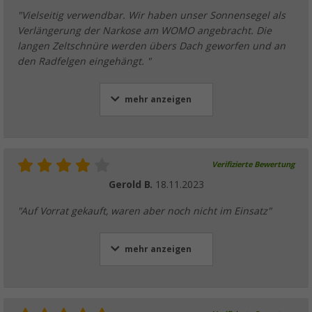
Böden, 5er-Pack
"Vielseitig verwendbar. Wir haben unser Sonnensegel als
(1)
Verlängerung der Narkose am WOMO angebracht. Die
8,
€
langen Zeltschnüre werden übers Dach geworfen und an
99
UVP
10,99 €
den Radfelgen eingehängt. "
mehr anzeigen
Berger StrongPeg Erdnagel Zelthering-Set 1
harte Böden, 15-teilig
13,
€
99
UVP
20,99 €
Verifizierte Bewertung
Gerold B.
18.11.2023
"Auf Vorrat gekauft, waren aber noch nicht im Einsatz"
mehr anzeigen
Berger LitePeg Sechskant Zelthering 19 cm
gemischte Böden, 5er-Pack
6,
€
99
UVP
8,99 €