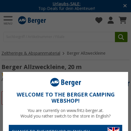
Urlaubs-SALE:
Top-Deals für dein Abenteuer!
Zeltheringe & Abspannmaterial
Berger Allzweckleine
Berger Allzweckleine, 20 m
(76)
Art.-Nr.: 401240
WELCOME TO THE BERGER CAMPING
%
WEBSHOP!
You are currently on www.fritz-berger.at.
Would you rather switch to the store in English?