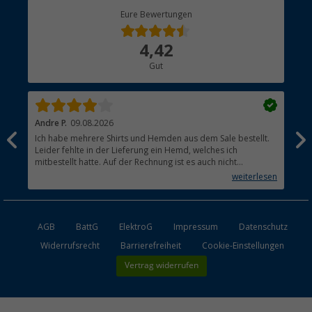
Berger Bewusst
Eure Bewertungen
Bestellstatus
Über uns
4,42
Hauptkatalog
Gut
Händler werden
Andre P.
09.08.2026
Tho
Ich habe mehrere Shirts und Hemden aus dem Sale bestellt.
Per
Leider fehlte in der Lieferung ein Hemd, welches ich
mitbestellt hatte. Auf der Rechnung ist es auch nicht
aufgetaucht, aber es gab keinen einzigen Hinweis, dass die
weiterlesen
Lieferung nicht komplett ist.
AGB
BattG
ElektroG
Impressum
Datenschutz
Widerrufsrecht
Barrierefreiheit
Cookie-Einstellungen
Vertrag widerrufen