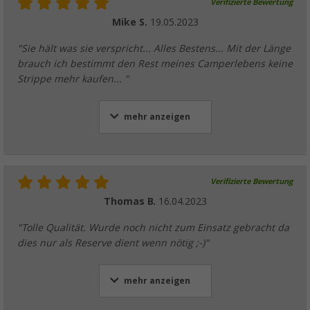
Verifizierte Bewertung
Mike S.
19.05.2023
"Sie hält was sie verspricht... Alles Bestens... Mit der Länge
Berger Stripes Outdoormatte / Vorzeltteppi
brauch ich bestimmt den Rest meines Camperlebens keine
(
Über
100)
Strippe mehr kaufen... "
44,
€
99
UVP
49,99 €
mehr anzeigen
Verifizierte Bewertung
Thomas B.
16.04.2023
"Tolle Qualität. Wurde noch nicht zum Einsatz gebracht da
dies nur als Reserve dient wenn nötig ;-)"
mehr anzeigen