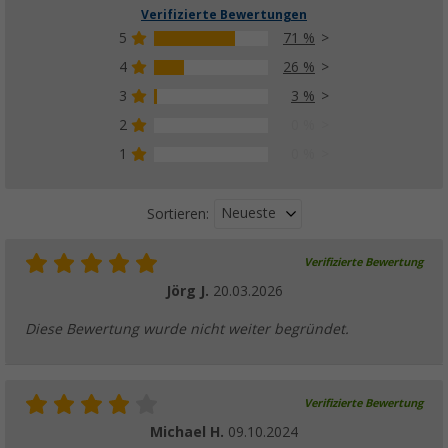
Verifizierte Bewertungen
5
71 %
4
26 %
Berger ExtremePeg Glow In The Dark Schra
3
3 %
cm aus Stahl für gemischte Böden, 20-teilig
2
0 %
(5)
1
0 %
24,
€
99
UVP
34,99 €
Neueste
Sortieren:
Verifizierte Bewertung
Berger BasePeg V-Profi Zelthering aus Stah
Jörg J.
20.03.2026
Böden, 10er-Pack
13,
€
99
Diese Bewertung wurde nicht weiter begründet.
ab
UVP
15,99 €
Verifizierte Bewertung
Michael H.
09.10.2024
Berger LitePeg T-Profil Zelthering aus Kunst