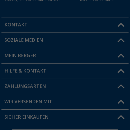
100 Tage für Vorteilskartenbesitzer
mit der Vorteilskarte
KONTAKT
SOZIALE MEDIEN
Du hast eine Frage?
MEIN BERGER
Filiale finden
HILFE & KONTAKT
Vorteilskarte
Blog
ZAHLUNGSARTEN
FAQ & Kontakt
Produkttester
Versandinformationen
WIR VERSENDEN MIT
Jobs & Karriere
Click & Collect
SICHER EINKAUFEN
Geschenkgutschein
Rücksendung