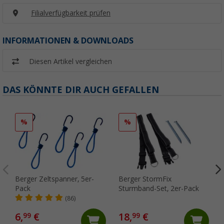
Filialverfügbarkeit prüfen
INFORMATIONEN & DOWNLOADS
Diesen Artikel vergleichen
DAS KÖNNTE DIR AUCH GEFALLEN
%
%
Berger Zeltspanner, 5er-
Berger StormFix
Pack
Sturmband-Set, 2er-Pack
(86)
6,
€
18,
€
99
99