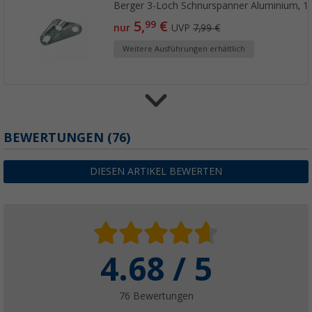
Berger 3-Loch Schnurspanner Aluminium, 1
5,
€
99
nur
UVP
7,99 €
Weitere Ausführungen erhältlich
BEWERTUNGEN
(76)
Seilspannhaken
5,
€
99
nur
6,99 €
DIESEN ARTIKEL BEWERTEN
Berger LitePeg Tarzan Erdnagel Zelthering a
4.68 / 5
weiche Böden, 6er-Pack
(4)
76 Bewertungen
7,
€
99
ab
UVP
9,99 €