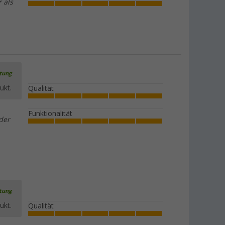
 als
rtung
ukt.
Qualität
Funktionalität
der
rtung
ukt.
Qualität