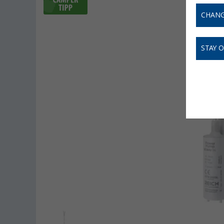
CHANG
STAY 