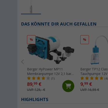
DAS KÖNNTE DIR AUCH GEFALLEN
%
%
Berger HyPower MP11
Berger TP12 Clas
Membranpumpe 12V 2,1 bar
Tauchpumpe 12V 
11,3 l/min
l/min
(1)
(4)
89,
€
9,
€
99
99
UVP 129,- €
UVP 16,99 €
HIGHLIGHTS