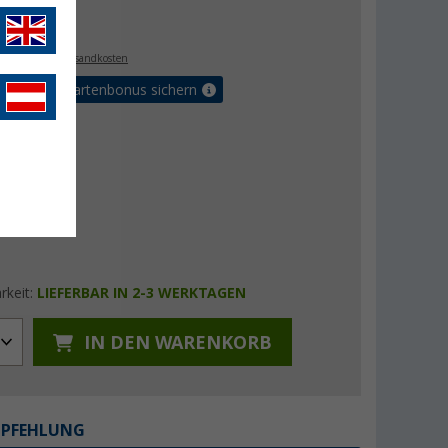
€
9
. MwSt.,
zzgl. Versandkosten
5% Vorteilskartenbonus sichern
rkeit:
LIEFERBAR IN 2-3 WERKTAGEN
IN DEN WARENKORB
MPFEHLUNG