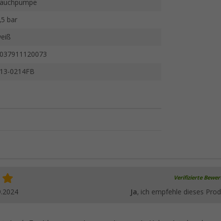
auchpumpe
,5 bar
eiß
037911120073
13-0214FB
Verifizierte Bewe
9.2024
Ja
, ich empfehle dieses Prod