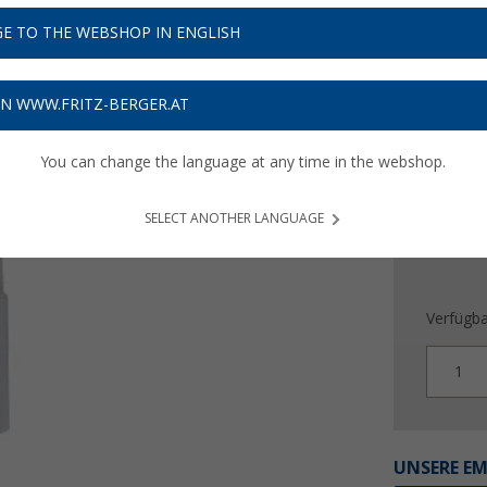
19,
9
E TO THE WEBSHOP IN ENGLISH
Preise inkl
Bis zu 
ON WWW.FRITZ-BERGER.AT
You can change the language at any time in the webshop.
SELECT ANOTHER LANGUAGE
Verfügba
1
UNSERE E