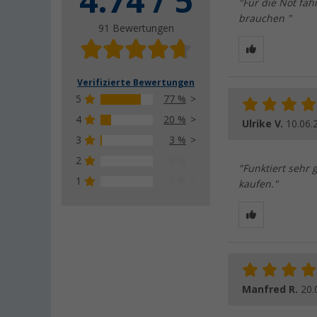
4.74 / 5
"Für die Not fäh
brauchen "
91 Bewertungen
Verifizierte Bewertungen
5
77 %
4
20 %
Ulrike V.
10.06.
3
3 %
2
0 %
"Funktiert sehr
1
0 %
kaufen."
Manfred R.
20.