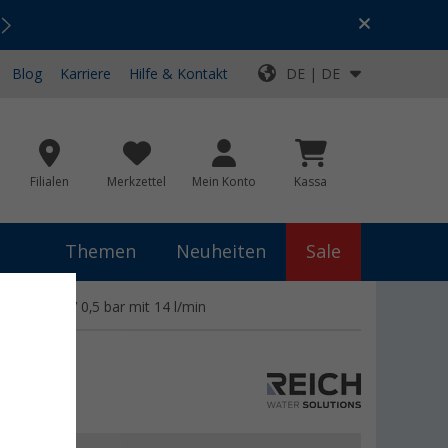
Urlaubs-SALE:
Top-Deals für dein Abenteuer!
Blog
Karriere
Hilfe & Kontakt
DE | DE
Filialen
Merkzettel
Mein Konto
Kassa
Themen
Neuheiten
Sale
obil 12 V 0,5 bar mit 14 l/min