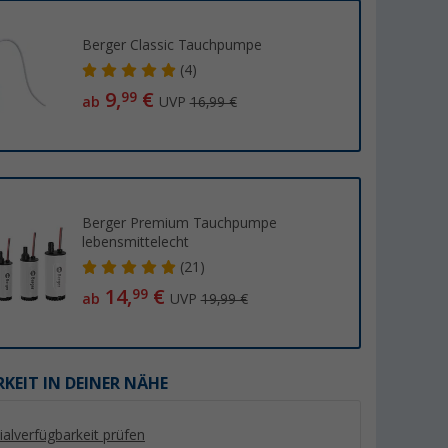
Berger Classic Tauchpumpe
(4)
9,
€
99
ab
UVP
16,99 €
%
Berger Premium Tauchpumpe
lebensmittelecht
(21)
mium
Berger Einfüllkanne mit
Lilie Wasserschlauc
14,
€
99
ab
UVP
19,99 €
smittelecht
flexiblem Ausgießer 13 Liter
10x14 mm (Meterw
in
(Über 100)
(82)
19,
€
99
3,
€
99
UVP 29,99 €
(3,
99
€ / 1 m)
KEIT IN DEINER NÄHE
lialverfügbarkeit prüfen