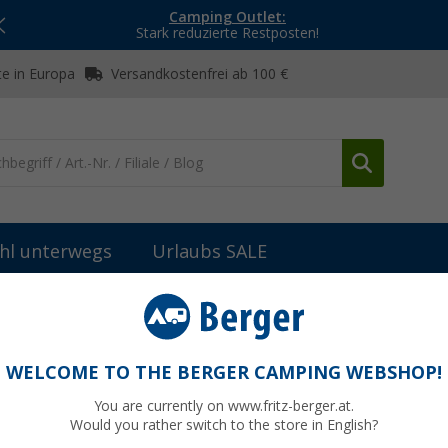
Camping Outlet:
Stark reduzierte Restposten!
e in Europa
Versandkostenfrei ab 100 €
hl unterwegs
Urlaubs SALE
Wasserpumpen
Reich Easy Tauchpumpe für Wohnwagen und Wohnm
gen und Wohnmobil 12 V 0,5 bar mit 14
WELCOME TO THE BERGER CAMPING WEBSHOP!
You are currently on www.fritz-berger.at.
Would you rather switch to the store in English?