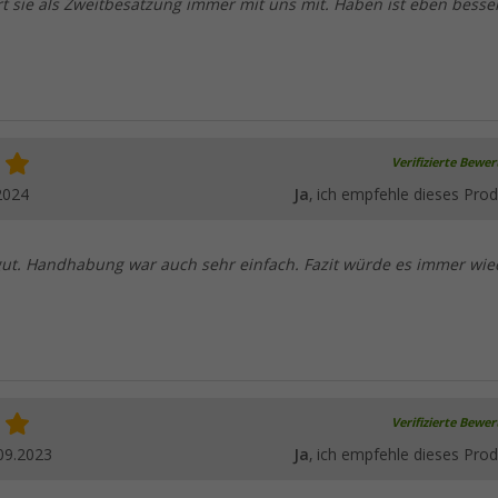
rt sie als Zweitbesatzung immer mit uns mit. Haben ist eben besser
Verifizierte Bewe
2024
Ja
, ich empfehle dieses Prod
 gut. Handhabung war auch sehr einfach. Fazit würde es immer wie
Verifizierte Bewe
09.2023
Ja
, ich empfehle dieses Prod