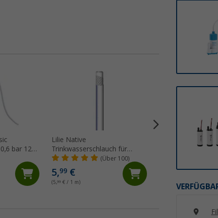
%
sic
Lilie Native
Berger TP25 Pre
0,6 bar 12
Trinkwasserschlauch für
Tauchpumpe leben
Kaltwasser 10x15 mm
12V 1,8 bar 25 l/m
(Über 100)
(21)
(Meterware)
26,
€
99
5,
€
99
UVP 34,99 €
(5,
99
€ / 1 m)
VERFÜGBAR
Fi