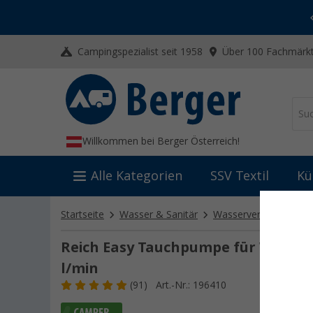
-20% auf Kleidung und Schuhe
Mit dem Aktionscode
20SSV
Campingspezialist seit 1958
Über 100 Fachmärkt
Willkommen bei Berger Österreich!
Alle Kategorien
SSV Textil
Kü
Startseite
Wasser & Sanitär
Wasserversorgung
Reich Easy Tauchpumpe für Wohnwa
l/min
(91)
Art.-Nr.: 196410