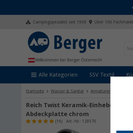
-20% auf Kleidung und Schuhe
Mit dem Aktionscode
20SSV
Campingspezialist seit 1958
Über 100 Fachmärkt
Willkommen bei Berger Österreich!
Alle Kategorien
SSV Textil
Kü
Startseite
Wasser & Sanitär
Armaturen
Mischba
Reich Twist Keramik-Einhebelmisch
Abdeckplatte chrom
(16)
Art.-Nr.: 128570