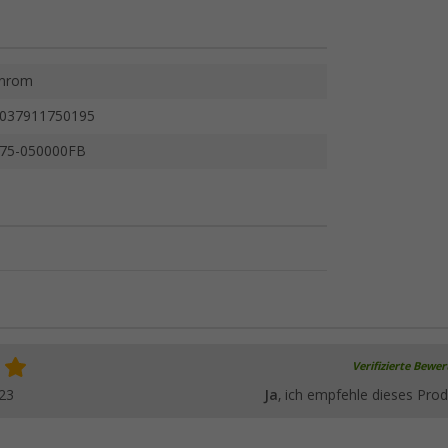
hrom
037911750195
75-050000FB
Verifizierte Bewe
23
Ja
, ich empfehle dieses Prod