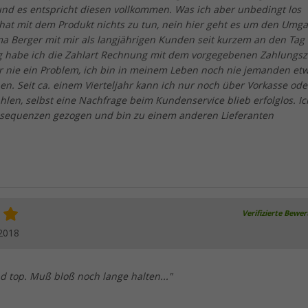
nd es entspricht diesen vollkommen. Was ich aber unbedingt los
at mit dem Produkt nichts zu tun, nein hier geht es um den Umg
a Berger mit mir als langjährigen Kunden seit kurzem an den Tag 
ag habe ich die Zahlart Rechnung mit dem vorgegebenen Zahlungsz
r nie ein Problem, ich bin in meinem Leben noch nie jemanden et
en. Seit ca. einem Vierteljahr kann ich nur noch über Vorkasse ode
hlen, selbst eine Nachfrage beim Kundenservice blieb erfolglos. Ic
sequenzen gezogen und bin zu einem anderen Lieferanten
Verifizierte Bewe
2018
nd top. Muß bloß noch lange halten..."