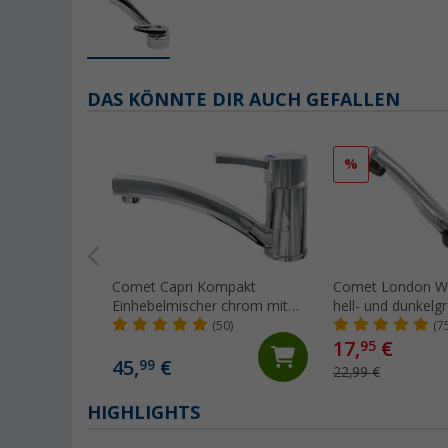
DAS KÖNNTE DIR AUCH GEFALLEN
%
Comet Capri Kompakt
Comet London W
Einhebelmischer chrom mit
hell- und dunkelg
Mikroschalter für Wohnmobil
abklappbar mit Mi
(50)
(7
und Caravan
für Wohnwagen 
17,
€
95
Wohnmobil chro
45,
€
99
22,99 €
HIGHLIGHTS