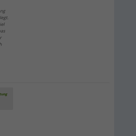
ang
legt.
iel
was
r
h
rtung