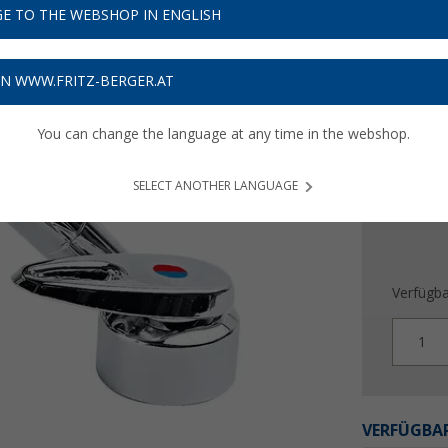
93,
9
E TO THE WEBSHOP IN ENGLISH
Preise inkl
ON WWW.FRITZ-BERGER.AT
Bis zu 
You can change the language at any time in the webshop.
SELECT ANOTHER LANGUAGE
Verfügba
1
VERFÜGBAR