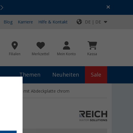
Urlaubs-SALE:
Top-Deals für dein Abenteuer!
Blog
Karriere
Hilfe & Kontakt
DE | DE
Filialen
Merkzettel
Mein Konto
Kassa
Themen
Neuheiten
Sale
r Spülbecken mit Abdeckplatte chrom