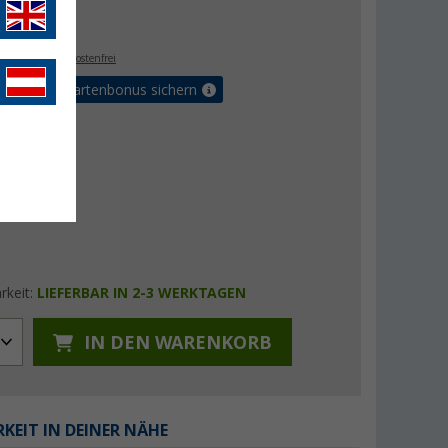
€
9
. MwSt.,
versandkostenfrei
5% Vorteilskartenbonus sichern
rkeit:
LIEFERBAR IN 2-3 WERKTAGEN
IN DEN WARENKORB
KEIT IN DEINER NÄHE