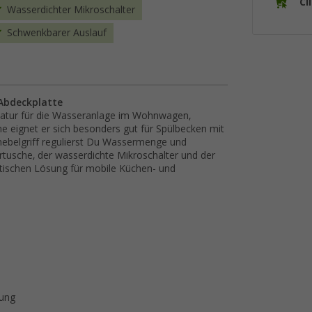
Cl
Wasserdichter Mikroschalter
Schwenkbarer Auslauf
 Abdeckplatte
matur für die Wasseranlage im Wohnwagen,
 eignet er sich besonders gut für Spülbecken mit
hebelgriff regulierst Du Wassermenge und
tusche, der wasserdichte Mikroschalter und der
tischen Lösung für mobile Küchen- und
rung