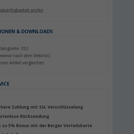
lialverfügbarkeit prüfen
IONEN & DOWNLOADS
talogseite: 352
nweise nach dem ElektroG
esen Artikel vergleichen
VICE
KERAMIK DE
Reich Keramik-
Comet Modena Aut
Ersatzkartusche 35 mm für
Mischer mit Mikrosc
Einhebelmischer
Wohnwagen und W
(2)
(15)
Ersatzteilnummer 240-0770
mattschwarz
chere Zahlung mit SSL Verschlüsselung
18,
€
61,
€
99
99
stenlose Rücksendung
s zu 5% Bonus mit der Berger Vorteilskarte