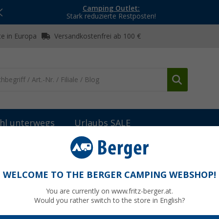
Camping Outlet:
Stark reduzierte Restposten!
e in Europa
Versandkostenfrei ab 100 €
hl unterwegs
Urlaubs SALE
tterien
Reich Twist Keramik-Einhebelmischer mit Mikroschalter fü
er mit Mikroschalter für Spülbecken mit
WELCOME TO THE BERGER CAMPING WEBSHOP!
You are currently on www.fritz-berger.at.
Would you rather switch to the store in English?