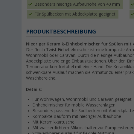
Besonders niedrige Aufbauhöhe von 40 mm
Für Spülbecken mit Abdeckplatte geeignet
PRODUKTBESCHREIBUNG
Niedriger Keramik-Einhebelmischer für Spülen mit
Der Reich Twist Einhebelmischer ist eine kompakte Ar
Wohnmobil oder Caravan. Durch die niedrige Aufbauhöhe
Abdeckplatte und enge Einbausituationen. Über den Ein
Temperatur komfortabel mit einer Hand. Die Keramikkar
schwenkbare Auslauf machen die Armatur zu einer prak
Waschbereiche.
Details:
Für Wohnwagen, Wohnmobil und Caravan geeignet
Einhebelmischer für mobile Wasseranlagen
Besonders passend für Spülbecken mit Abdeckplatte
Kompakte Bauform mit niedriger Aufbauhöhe
Mit Keramikkartusche
Mit wasserdichtem Mikroschalter zur Pumpensteue
Schwenkbarer Auslauf für flexible Nutzung