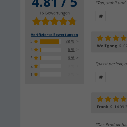
4.81 / 5
"Top, stabil und 
16 Bewertungen
Verifizierte Bewertungen
5
88 %
Wolfgang K.
0
4
6 %
3
6 %
"passt perfekt, o
2
0 %
1
0 %
Frank K.
14.09.
"Das Produkt ha