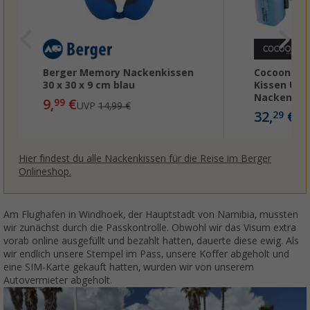
Berger Memory Nackenkissen
Cocoon Air 
30 x 30 x 9 cm blau
Kissen U f
Nackenstüt
9,
€
99
UVP
14,99 €
32,
€
29
Hier findest du alle Nackenkissen für die Reise im Berger
Onlineshop.
Am Flughafen in Windhoek, der Hauptstadt von Namibia, mussten
wir zunächst durch die Passkontrolle. Obwohl wir das Visum extra
vorab online ausgefüllt und bezahlt hatten, dauerte diese ewig. Als
wir endlich unsere Stempel im Pass, unsere Koffer abgeholt und
eine SIM-Karte gekauft hatten, wurden wir von unserem
Autovermieter abgeholt.