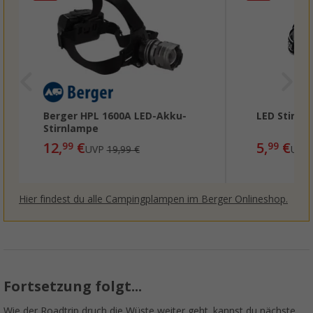
Berger HPL 1600A LED-Akku-
LED Stirnl
Stirnlampe
12,
€
5,
€
99
99
UVP
19,99 €
UVP
Hier findest du alle Campingplampen im Berger Onlineshop.
Fortsetzung folgt...
Wie der Roadtrip druch die Wüste weiter geht, kannst du nächste