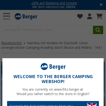
-20% auf Kleidung und Schuhe
Mit dem Aktionscode
20SSV
Reiseberichte
Namibia mit Kindern im Dachzelt: Unser
unvergesslicher Camping-Roadtrip durch Wüste und Wildnis - Teil I
BESUCHERBEITRAG
WELTWEIT
AUSSERGEWÖHNLICH
WELCOME TO THE BERGER CAMPING
WEBSHOP!
You are currently on www.fritz-berger.at.
Would you rather switch to the store in English?