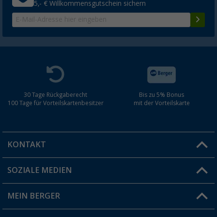
5,- € Willkommensgutschein sichern
30 Tage Rückgaberecht
Bis zu 5% Bonus
100 Tage für Vorteilskartenbesitzer
mit der Vorteilskarte
KONTAKT
SOZIALE MEDIEN
Du hast eine Frage?
MEIN BERGER
Filiale finden