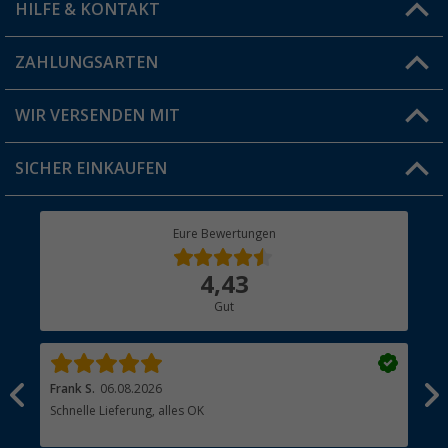
HILFE & KONTAKT
Vorteilskarte
Blog
ZAHLUNGSARTEN
FAQ & Kontakt
Produkttester
Versandinformationen
WIR VERSENDEN MIT
Jobs & Karriere
Click & Collect
SICHER EINKAUFEN
Geschenkgutschein
Rücksendung
Berger Bewusst
Eure Bewertungen
Bestellstatus
Über uns
4,43
Hauptkatalog
Gut
Händler werden
Frank S.
06.08.2026
Rai
Schnelle Lieferung, alles OK
Gut