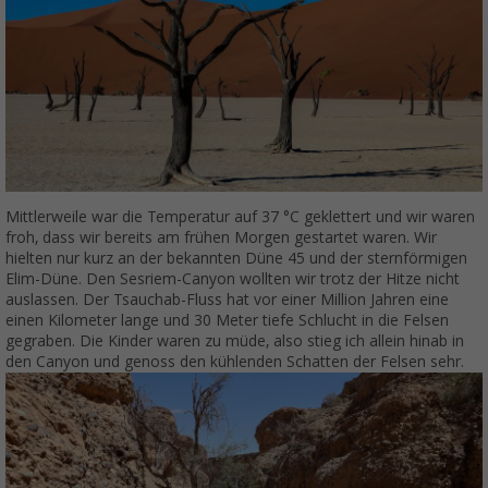
Mittlerweile war die Temperatur auf 37 °C geklettert und wir waren
froh, dass wir bereits am frühen Morgen gestartet waren. Wir
hielten nur kurz an der bekannten Düne 45 und der sternförmigen
Elim-Düne. Den Sesriem-Canyon wollten wir trotz der Hitze nicht
auslassen. Der Tsauchab-Fluss hat vor einer Million Jahren eine
einen Kilometer lange und 30 Meter tiefe Schlucht in die Felsen
gegraben. Die Kinder waren zu müde, also stieg ich allein hinab in
den Canyon und genoss den kühlenden Schatten der Felsen sehr.