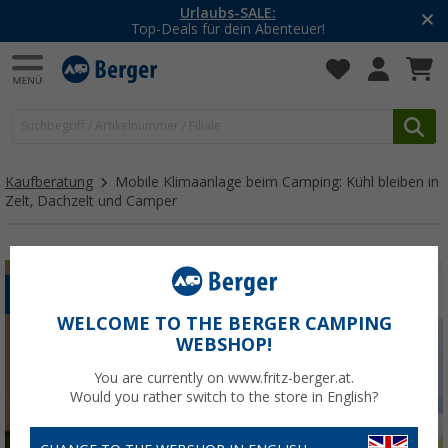
-20% auf Kleidung und Schuhe
Mit dem Aktionscode
20SSV
Kaufberatung
Mobile Klimaanlage beim Camping: Kühl bleiben in
Zelt, Dachzelt und Camper
ELEKTRONIK
WELCOME TO THE BERGER CAMPING
WEBSHOP!
You are currently on www.fritz-berger.at.
Would you rather switch to the store in English?