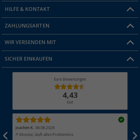
HILFE & KONTAKT
Vorteilskarte
Blog
ZAHLUNGSARTEN
FAQ & Kontakt
Produkttester
Versandinformationen
WIR VERSENDEN MIT
Jobs & Karriere
Click & Collect
SICHER EINKAUFEN
Geschenkgutschein
Rücksendung
Berger Bewusst
Eure Bewertungen
Bestellstatus
Über uns
4,43
Hauptkatalog
Gut
Händler werden
Joachim K.
06.08.2026
And
l
?? Absolut, läuft alles Problemlos
Sch