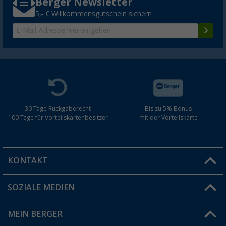
Berger Newsletter
5,- € Willkommensgutschein sichern
30 Tage Rückgaberecht
Bis zu 5% Bonus
100 Tage für Vorteilskartenbesitzer
mit der Vorteilskarte
KONTAKT
SOZIALE MEDIEN
Du hast eine Frage?
MEIN BERGER
Filiale finden