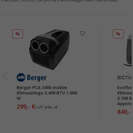
%
%
Berger PCA 3400 mobile
Ecoflo
Klimaanlage 3.400 BTU 1.000
Klimaa
W
6.100 
Appste
299,- €
UVP
349,- €
849,-