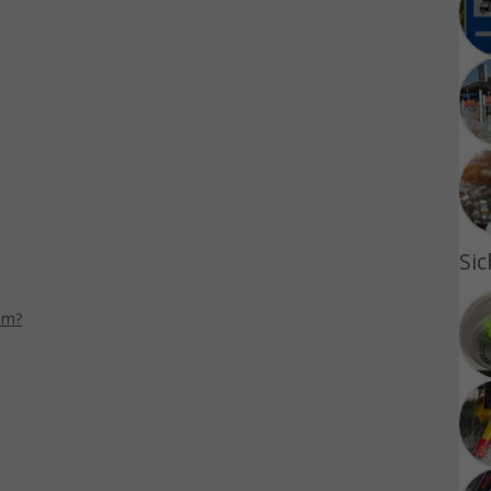
Sic
 um?