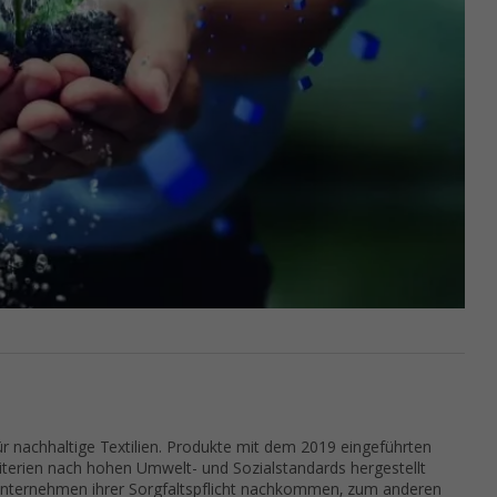
ür nachhaltige Textilien. Produkte mit dem 2019 eingeführten
riterien nach hohen Umwelt- und Sozialstandards hergestellt
Unternehmen ihrer Sorgfaltspflicht nachkommen, zum anderen