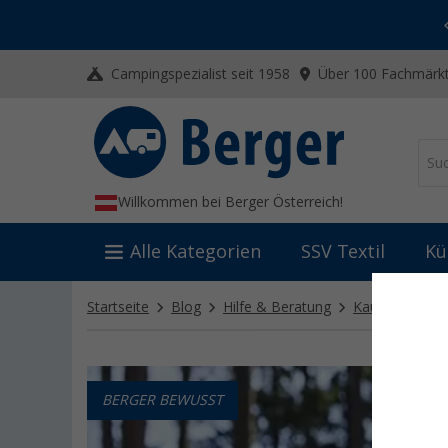
-20% auf Kleidung und Schuhe
Mit dem Aktionscode
20SSV
Campingspezialist seit 1958
Über 100 Fachmärkt
Willkommen bei Berger Österreich!
Alle Kategorien
SSV Textil
Kü
Startseite
Blog
Hilfe & Beratung
Kaufberatung
BERGER BEWUSST