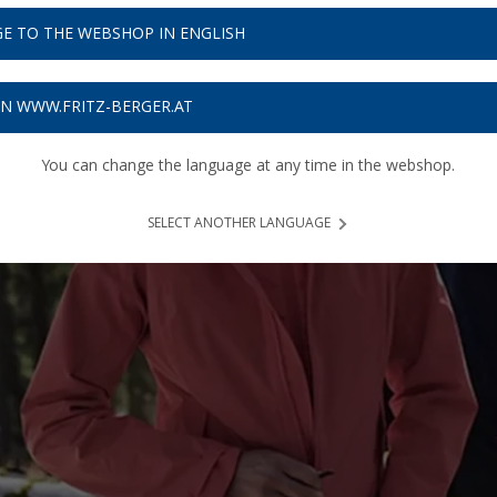
E TO THE WEBSHOP IN ENGLISH
ON WWW.FRITZ-BERGER.AT
You can change the language at any time in the webshop.
SELECT ANOTHER LANGUAGE