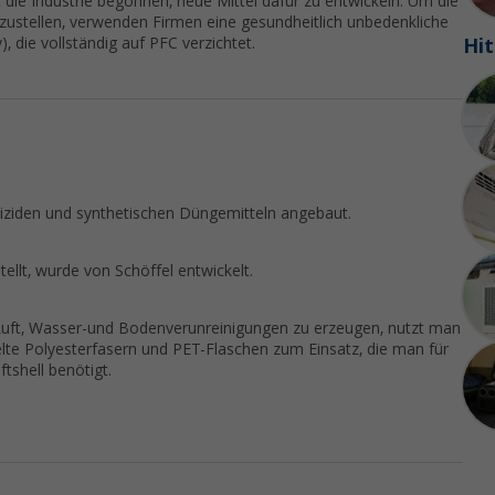
t die Industrie begonnen, neue Mittel dafür zu entwickeln. Um die
ustellen, verwenden Firmen eine gesundheitlich unbedenkliche
Hit
 die vollständig auf PFC verzichtet.
iziden und synthetischen Düngemitteln angebaut.
ellt, wurde von Schöffel entwickelt.
 Luft, Wasser-und Bodenverunreinigungen zu erzeugen, nutzt man
lte Polyesterfasern und PET-Flaschen zum Einsatz, die man für
tshell benötigt.