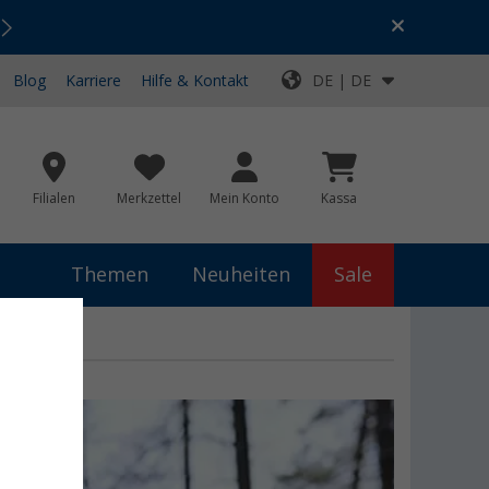
Urlaubs-SALE:
Top-Deals für dein Abenteuer!
Blog
Karriere
Hilfe & Kontakt
DE | DE
Filialen
Merkzettel
Mein Konto
Kassa
Themen
Neuheiten
Sale