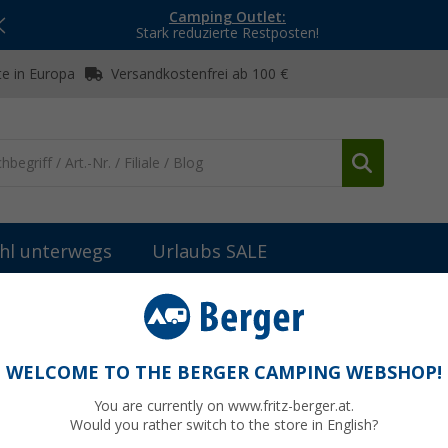
Camping Outlet:
Stark reduzierte Restposten!
e in Europa
Versandkostenfrei ab 100 €
hl unterwegs
Urlaubs SALE
Nachhaltigkeitsstrategien der Textilhersteller
WELCOME TO THE BERGER CAMPING WEBSHOP!
You are currently on www.fritz-berger.at.
Would you rather switch to the store in English?