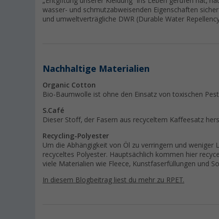
„Entgiftung unserer Kleidung“ ins Leben gerufen hat, ha
wasser- und schmutzabweisenden Eigenschaften sicherz
und umweltverträgliche DWR (Durable Water Repellency),
Nachhaltige Materialien
Organic Cotton
Bio-Baumwolle ist ohne den Einsatz von toxischen Pest
S.Café
Dieser Stoff, der Fasern aus recyceltem Kaffeesatz herst
Recycling-Polyester
Um die Abhängigkeit von Öl zu verringern und weniger
recyceltes Polyester. Hauptsächlich kommen hier recyce
viele Materialien wie Fleece, Kunstfaserfüllungen und Sof
In diesem Blogbeitrag liest du mehr zu RPET.