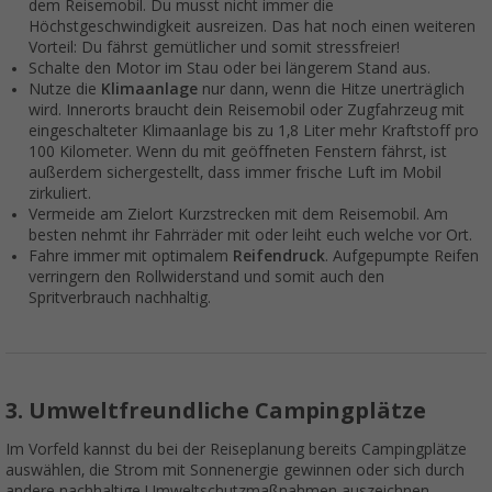
dem Reisemobil. Du musst nicht immer die
Höchstgeschwindigkeit ausreizen. Das hat noch einen weiteren
Vorteil: Du fährst gemütlicher und somit stressfreier!
Schalte den Motor im Stau oder bei längerem Stand aus.
Nutze die
Klimaanlage
nur dann, wenn die Hitze unerträglich
wird. Innerorts braucht dein Reisemobil oder Zugfahrzeug mit
eingeschalteter Klimaanlage bis zu 1,8 Liter mehr Kraftstoff pro
100 Kilometer. Wenn du mit geöffneten Fenstern fährst, ist
außerdem sichergestellt, dass immer frische Luft im Mobil
zirkuliert.
Vermeide am Zielort Kurzstrecken mit dem Reisemobil. Am
besten nehmt ihr Fahrräder mit oder leiht euch welche vor Ort.
Fahre immer mit optimalem
Reifendruck
. Aufgepumpte Reifen
verringern den Rollwiderstand und somit auch den
Spritverbrauch nachhaltig.
3. Umweltfreundliche Campingplätze
Im Vorfeld kannst du bei der Reiseplanung bereits Campingplätze
auswählen, die Strom mit Sonnenergie gewinnen oder sich durch
andere nachhaltige Umweltschutzmaßnahmen auszeichnen.