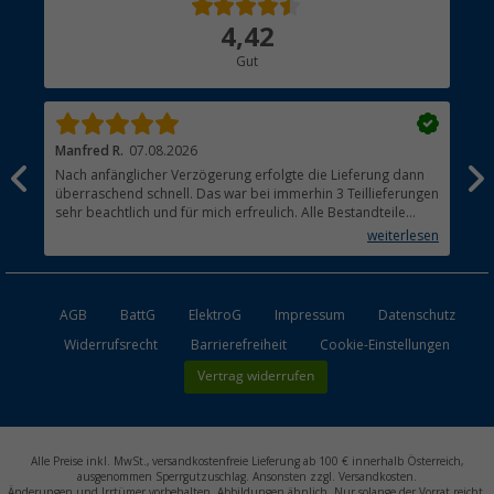
Über uns
4,42
Hauptkatalog
Gut
Händler werden
Manfred R.
07.08.2026
Han
Nach anfänglicher Verzögerung erfolgte die Lieferung dann
Sen
überraschend schnell. Das war bei immerhin 3 Teillieferungen
Lie
sehr beachtlich und für mich erfreulich. Alle Bestandteile
waren gut verpackt und in Ordnung. Das Gerät (Gasgrill)
weiterlesen
funktioniert bestens
AGB
BattG
ElektroG
Impressum
Datenschutz
Widerrufsrecht
Barrierefreiheit
Cookie-Einstellungen
Vertrag widerrufen
Alle Preise inkl. MwSt., versandkostenfreie Lieferung ab 100 € innerhalb Österreich,
ausgenommen Sperrgutzuschlag. Ansonsten zzgl. Versandkosten.
Änderungen und Irrtümer vorbehalten. Abbildungen ähnlich. Nur solange der Vorrat reicht.