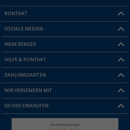
KONTAKT
SOZIALE MEDIEN
Du hast eine Frage?
MEIN BERGER
Filiale finden
HILFE & KONTAKT
Vorteilskarte
Blog
ZAHLUNGSARTEN
FAQ & Kontakt
Produkttester
Versandinformationen
WIR VERSENDEN MIT
Jobs & Karriere
Click & Collect
SICHER EINKAUFEN
Geschenkgutschein
Rücksendung
Berger Bewusst
Eure Bewertungen
Bestellstatus