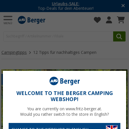
-20% auf Kleidung und Schuhe
Mit dem Aktionscode
20SSV
Campingtipps
12 Tipps für nachhaltiges Campen
BERGER BEWUSST
WELCOME TO THE BERGER CAMPING
WEBSHOP!
You are currently on www.fritz-berger.at.
Would you rather switch to the store in English?