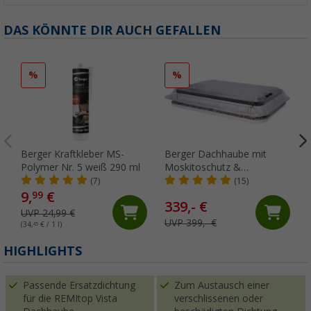
DAS KÖNNTE DIR AUCH GEFALLEN
%
%
Berger Kraftkleber MS-
Berger Dachhaube mit
Polymer Nr. 5 weiß 290 ml
Moskitoschutz &
Verdunkelungsrollo 70 x 50
(7)
(15)
cm Transparent mit LED
9,
€
99
339,- €
UVP 24,99 €
UVP 399,- €
(34,
45
€ / 1 l)
(
HIGHLIGHTS
Passende Ersatzdichtung
Zum Austausch einer
für die REMItop Vista
verschlissenen oder