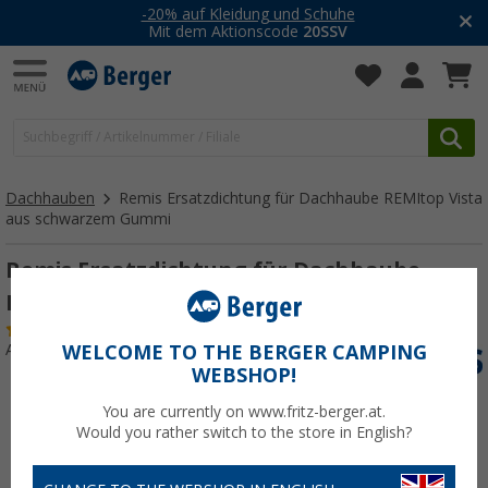
-20% auf Kleidung und Schuhe
Mit dem Aktionscode
20SSV
Dachhauben
Remis Ersatzdichtung für Dachhaube REMItop Vista
aus schwarzem Gummi
Remis Ersatzdichtung für Dachhaube
REMItop Vista aus schwarzem Gummi
(2)
Art.-Nr.: 247430
WELCOME TO THE BERGER CAMPING
WEBSHOP!
You are currently on www.fritz-berger.at.
Would you rather switch to the store in English?