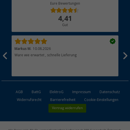
Berger Bewusst
Eure Bewertungen
Bestellstatus
Über uns
4,41
Hauptkatalog
Gut
Händler werden
Markus M.
10.08.2026
Gab
Ware wie erwartet , schnelle Lieferung
Gut
Gut
AGB
BattG
ElektroG
Impressum
Datenschutz
Widerrufsrecht
Barrierefreiheit
Cookie-Einstellungen
Vertrag widerrufen