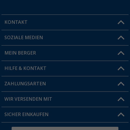
KONTAKT
SOZIALE MEDIEN
Du hast eine Frage?
MEIN BERGER
Filiale finden
HILFE & KONTAKT
Vorteilskarte
Blog
ZAHLUNGSARTEN
FAQ & Kontakt
Produkttester
Versandinformationen
WIR VERSENDEN MIT
Jobs & Karriere
Click & Collect
SICHER EINKAUFEN
Geschenkgutschein
Rücksendung