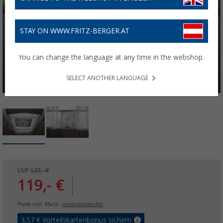
STAY ON WWW.FRITZ-BERGER.AT
You can change the language at any time in the webshop.
SELECT ANOTHER LANGUAGE
UVP
127,- €
119,- €
Preise inkl. MwSt.,
versandkostenfrei
3,57
€ Vorteilskartenbonus sichern