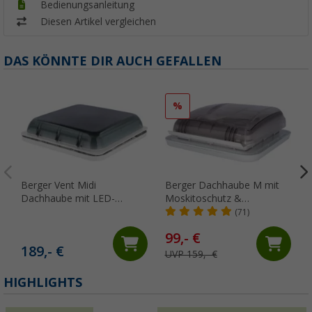
Bedienungsanleitung
Diesen Artikel vergleichen
DAS KÖNNTE DIR AUCH GEFALLEN
%
Berger Vent Midi
Berger Dachhaube M mit
Dachhaube mit LED-
Moskitoschutz &
Beleuchtung,
Verdunkelungsrollo 40 x 40
(71)
Moskitoschutz &
cm Transparent
99,- €
Verdunkelungsrollo 50 x 50
189,- €
cm
UVP 159,- €
(
HIGHLIGHTS