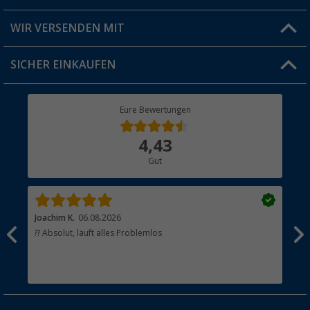
Produkttester
Versandinformationen
WIR VERSENDEN MIT
Jobs & Karriere
Click & Collect
SICHER EINKAUFEN
Geschenkgutschein
Rücksendung
Berger Bewusst
Eure Bewertungen
Bestellstatus
Über uns
4,43
Hauptkatalog
Gut
Händler werden
Joachim K.
06.08.2026
And
l
?? Absolut, läuft alles Problemlos
Sch
he
esen