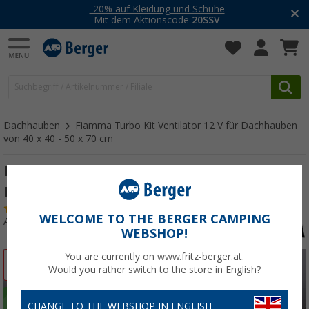
-20% auf Kleidung und Schuhe
Mit dem Aktionscode
20SSV
Dachhauben
Fiamma Turbo Kit Ventilator 12 V für Dachhauben
von 40 x 40 - 50 x 70 cm
Fiamma Turbo Kit Ventilator 12 V für
Dachhauben von 40 x 40 - 50 x 70 cm
(63)
WELCOME TO THE BERGER CAMPING
Art.-Nr.: 141210
WEBSHOP!
You are currently on www.fritz-berger.at.
%
Would you rather switch to the store in English?
CHANGE TO THE WEBSHOP IN ENGLISH