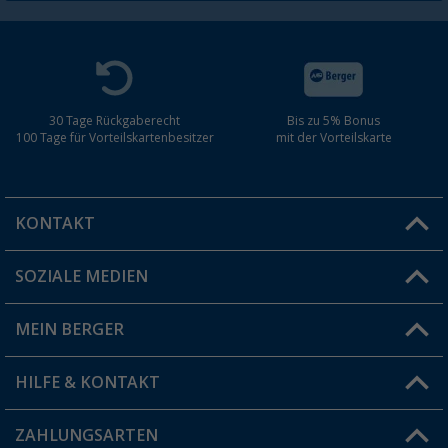
30 Tage Rückgaberecht
Bis zu 5% Bonus
100 Tage für Vorteilskartenbesitzer
mit der Vorteilskarte
KONTAKT
SOZIALE MEDIEN
Du hast eine Frage?
MEIN BERGER
Filiale finden
HILFE & KONTAKT
Vorteilskarte
Blog
ZAHLUNGSARTEN
FAQ & Kontakt