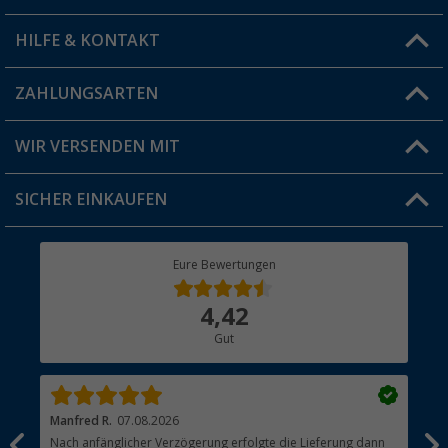
HILFE & KONTAKT
Vorteilskarte
Blog
ZAHLUNGSARTEN
FAQ & Kontakt
Produkttester
Versandinformationen
WIR VERSENDEN MIT
Jobs & Karriere
Click & Collect
SICHER EINKAUFEN
Geschenkgutschein
Rücksendung
Berger Bewusst
Eure Bewertungen
Bestellstatus
Über uns
4,42
Hauptkatalog
Gut
Händler werden
Manfred R.
07.08.2026
Han
Nach anfänglicher Verzögerung erfolgte die Lieferung dann
Sen