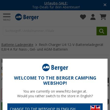
-20% auf Kleidung und Schuhe
Mit dem Aktionscode
20SSV
Batterie-Ladegeräte
Reich Charger U4 12-V-Batterieladegerät
0,8/4 A für Nass-, Gel- und AGM-Batterien
Reich Charger U4 12-V-Batterieladegerät
0,8/4 A für Nass-, Gel- und AGM-Batterien
(14)
WELCOME TO THE BERGER CAMPING
Art.-Nr.: 211730
WEBSHOP!
You are currently on www.fritz-berger.at.
%
Would you rather switch to the store in English?
CHANGE TO THE WEBSHOP IN ENGLISH