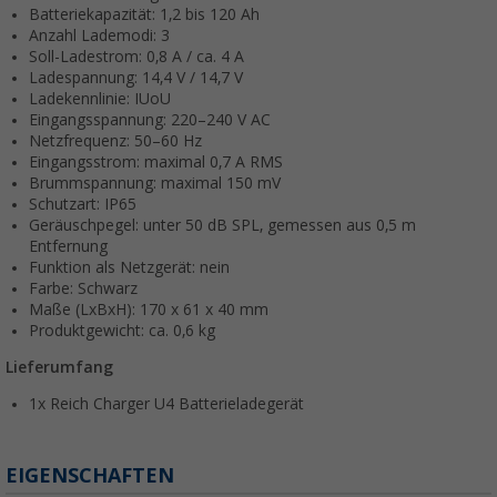
Batteriekapazität: 1,2 bis 120 Ah
Anzahl Lademodi: 3
Soll-Ladestrom: 0,8 A / ca. 4 A
Ladespannung: 14,4 V / 14,7 V
Ladekennlinie: IUoU
Eingangsspannung: 220–240 V AC
Netzfrequenz: 50–60 Hz
Eingangsstrom: maximal 0,7 A RMS
Brummspannung: maximal 150 mV
Schutzart: IP65
Geräuschpegel: unter 50 dB SPL, gemessen aus 0,5 m
Entfernung
Funktion als Netzgerät: nein
Farbe: Schwarz
Maße (LxBxH): 170 x 61 x 40 mm
Produktgewicht: ca. 0,6 kg
Lieferumfang
1x Reich Charger U4 Batterieladegerät
EIGENSCHAFTEN