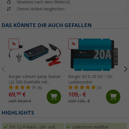
Hinweise nach dem ElektroG
Diesen Artikel vergleichen
DAS KÖNNTE DIR AUCH GEFALLEN
%
%
Berger Lithium Jump Starter
Berger BCD 20 DC / DC
LJS 500 Starthilfe mit
Ladebooster
Powerbank
(8)
(3)
69,
€
109,- €
99
UVP 99,99 €
UVP 129,- €
HIGHLIGHTS
Für 12-V-Nass-, Gel- und
Ladestrom wählbar