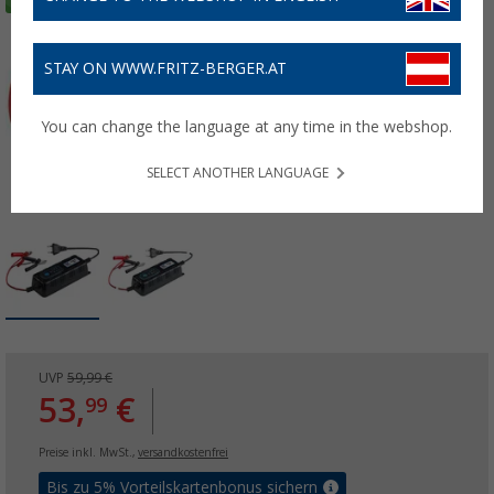
STAY ON WWW.FRITZ-BERGER.AT
You can change the language at any time in the webshop.
SELECT ANOTHER LANGUAGE
UVP
59,99 €
53,
€
99
Preise inkl. MwSt.,
versandkostenfrei
Bis zu 5% Vorteilskartenbonus sichern