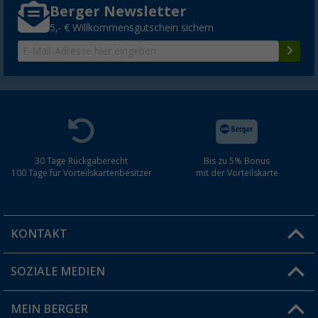
Berger Newsletter
5,- € Willkommensgutschein sichern
30 Tage Rückgaberecht
Bis zu 5% Bonus
100 Tage für Vorteilskartenbesitzer
mit der Vorteilskarte
KONTAKT
SOZIALE MEDIEN
Du hast eine Frage?
MEIN BERGER
Filiale finden