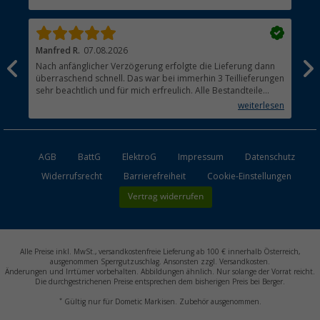
Händler werden
Manfred R.
07.08.2026
Han
Nach anfänglicher Verzögerung erfolgte die Lieferung dann
Sen
überraschend schnell. Das war bei immerhin 3 Teillieferungen
Lie
sehr beachtlich und für mich erfreulich. Alle Bestandteile
waren gut verpackt und in Ordnung. Das Gerät (Gasgrill)
weiterlesen
funktioniert bestens
AGB
BattG
ElektroG
Impressum
Datenschutz
Widerrufsrecht
Barrierefreiheit
Cookie-Einstellungen
Vertrag widerrufen
Alle Preise inkl. MwSt., versandkostenfreie Lieferung ab 100 € innerhalb Österreich,
ausgenommen Sperrgutzuschlag. Ansonsten zzgl. Versandkosten.
Änderungen und Irrtümer vorbehalten. Abbildungen ähnlich. Nur solange der Vorrat reicht.
Die durchgestrichenen Preise entsprechen dem bisherigen Preis bei Berger.
*
Gültig nur für Dometic Markisen. Zubehör ausgenommen.