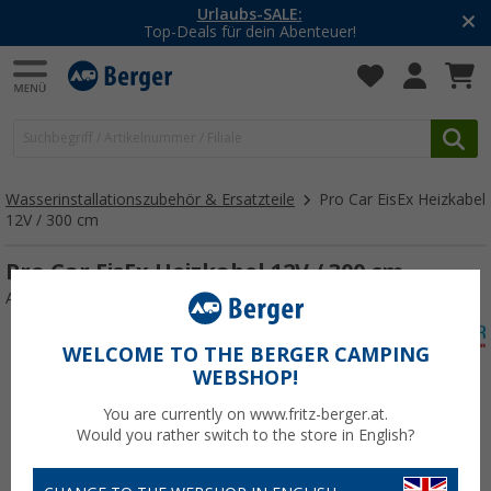
Urlaubs-SALE:
Top-Deals für dein Abenteuer!
Wasserinstallationszubehör & Ersatzteile
Pro Car EisEx Heizkabel
12V / 300 cm
Pro Car EisEx Heizkabel 12V / 300 cm
Art.-Nr.: 479490
WELCOME TO THE BERGER CAMPING
WEBSHOP!
You are currently on www.fritz-berger.at.
Would you rather switch to the store in English?