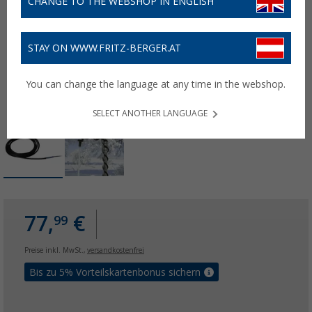
CHANGE TO THE WEBSHOP IN ENGLISH
STAY ON WWW.FRITZ-BERGER.AT
You can change the language at any time in the webshop.
SELECT ANOTHER LANGUAGE
77,
€
99
Preise inkl. MwSt.,
versandkostenfrei
Bis zu 5% Vorteilskartenbonus sichern