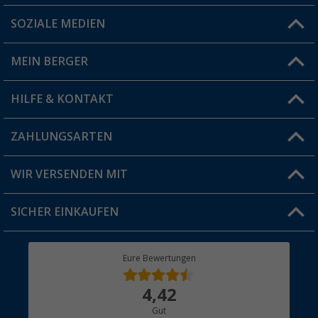
SOZIALE MEDIEN
Du hast eine Frage?
MEIN BERGER
Filiale finden
HILFE & KONTAKT
Vorteilskarte
Blog
ZAHLUNGSARTEN
FAQ & Kontakt
Produkttester
Versandinformationen
WIR VERSENDEN MIT
Jobs & Karriere
Click & Collect
SICHER EINKAUFEN
Geschenkgutschein
Rücksendung
Berger Bewusst
Eure Bewertungen
Bestellstatus
Über uns
4,42
Hauptkatalog
Gut