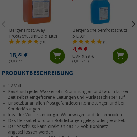
Berger FrostAway
Berger Scheibenfrostschutz
Frostschutzmittel 5 Liter
5 Liter
(18)
(5)
4,
€
99
18,
€
99
UVP 9,99 €
(3,
80
€ / 1 l)
(1,
00
€ / 1 l)
(
PRODUKTBESCHREIBUNG
12 Volt
Passt sich jeder Wasserrohr-Krümmung an und taut in kurzer
Zeit selbst eingefrorene Leitungen und Auslassschieber auf
Einsetzbar an allen frostgefährdeten Rohrleitungen und bei
Sonderlösungen
Ideal für Wintercamping in Wohnwagen und Reisemobilen
Das Heizkabel wird um Rohrleitungen gelegt oder gewickelt
Der Anschluss kann direkt an das 12 Volt Bordnetz
angeschlossen werden