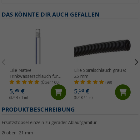
DAS KÖNNTE DIR AUCH GEFALLEN
Lilie Native
Lilie Spiralschlauch grau Ø
Trinkwasserschlauch für
25 mm
Kaltwasser 10x15 mm
(Über 100)
(99)
(Meterware)
5,
€
5,
€
99
50
(5,
99
€ / 1 m)
(5,
50
€ / 1 m)
(
PRODUKTBESCHREIBUNG
Ersatzstöpsel einzeln zu gerader Ablaufgarnitur.
Ø oben: 21 mm