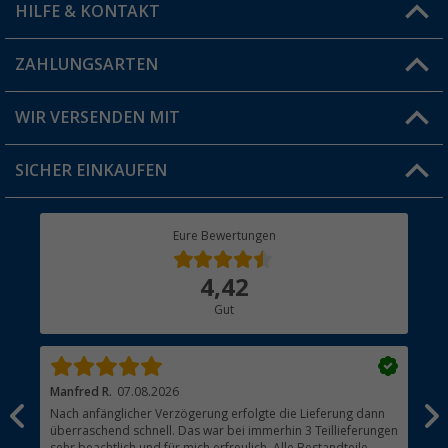
HILFE & KONTAKT
Vorteilskarte
Blog
ZAHLUNGSARTEN
FAQ & Kontakt
Produkttester
Versandinformationen
WIR VERSENDEN MIT
Jobs & Karriere
Click & Collect
SICHER EINKAUFEN
Geschenkgutschein
Rücksendung
Berger Bewusst
Eure Bewertungen
Bestellstatus
Über uns
4,42
Hauptkatalog
Gut
Händler werden
Manfred R.
07.08.2026
Han
Nach anfänglicher Verzögerung erfolgte die Lieferung dann
Sen
überraschend schnell. Das war bei immerhin 3 Teillieferungen
Lie
sehr beachtlich und für mich erfreulich. Alle Bestandteile