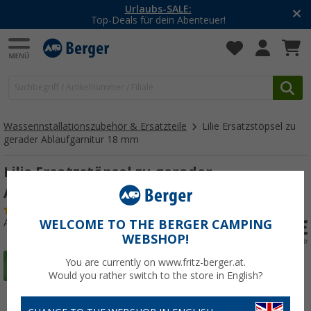
Urlaubs-SALE:
Top-Deals für dein Abenteuer!
Wasserinstallationszubehör & Ersatzteile
Lilie Ersatzstöpsel zu
gerader Ablaufgarnitur 18 mm
Lilie Ersatzstöpsel zu gerader
Ablaufgarnitur 18 mm
(31)
Art.-Nr.: 152740
WELCOME TO THE BERGER CAMPING
WEBSHOP!
You are currently on www.fritz-berger.at.
Would you rather switch to the store in English?