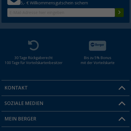
5,- € Willkommensgutschein sichern
30 Tage Rückgaberecht
Bis zu 5% Bonus
100 Tage für Vorteilskartenbesitzer
mit der Vorteilskarte
KONTAKT
SOZIALE MEDIEN
Du hast eine Frage?
MEIN BERGER
Filiale finden