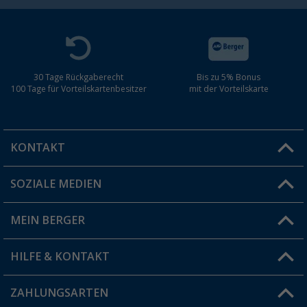
30 Tage Rückgaberecht
Bis zu 5% Bonus
100 Tage für Vorteilskartenbesitzer
mit der Vorteilskarte
KONTAKT
SOZIALE MEDIEN
Du hast eine Frage?
MEIN BERGER
Filiale finden
HILFE & KONTAKT
Vorteilskarte
Blog
ZAHLUNGSARTEN
FAQ & Kontakt