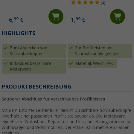
(4)
6,
€
1,
€
99
99
(
HIGHLIGHTS
Zum Abdecken von
Für Profilleisten und
Schraubenköpfen
Schraubkanäle geeignet
Individuell bestellbare
Material: Weich-PVC
Meterware
PRODUKTBESCHREIBUNG
Sauberer Abschluss für verschraubte Profilleisten
Mit dem Estorfer Leistenfüller deckst Du sichtbare Schraubenköpfe
innerhalb einer passenden Profilleiste sauber ab. Die Meterware
eignet sich für Ausbau-, Reparatur- und Instandsetzungsarbeiten an
Wohnwagen und Wohnmobilen. Der Artikel ist in mehreren Farben
erhältlich.