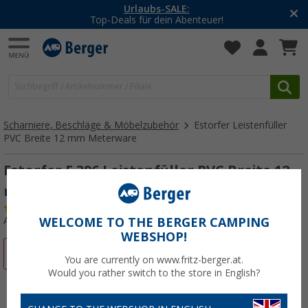
Urlaubs-SALE:
Top-Deals für dein Abenteuer!
Scharniere, Beschläge & Möbelzubehör
Estorfer Leistenfüller
PVC Breite 12 mm Meterware
Estorfer E 396 Leistenfüller PVC Breite 12
mm Meterware rot/weiß
(46)
Art.-Nr.: 226640
WELCOME TO THE BERGER CAMPING
WEBSHOP!
%
You are currently on www.fritz-berger.at.
Would you rather switch to the store in English?