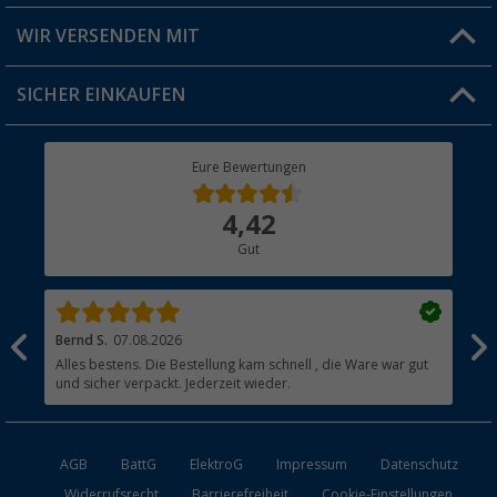
Produkttester
Versandinformationen
WIR VERSENDEN MIT
Jobs & Karriere
Click & Collect
SICHER EINKAUFEN
Geschenkgutschein
Rücksendung
Berger Bewusst
Eure Bewertungen
Bestellstatus
Über uns
4,42
Hauptkatalog
Gut
Händler werden
Bernd S.
07.08.2026
Rol
nd
Alles bestens. Die Bestellung kam schnell , die Ware war gut
Gen
und sicher verpackt. Jederzeit wieder.
AGB
BattG
ElektroG
Impressum
Datenschutz
Widerrufsrecht
Barrierefreiheit
Cookie-Einstellungen