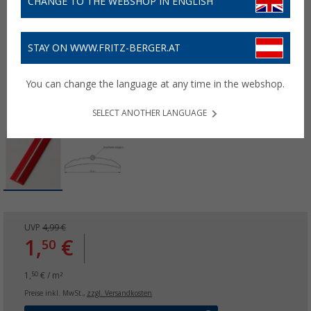
CHANGE TO THE WEBSHOP IN ENGLISH
STAY ON WWW.FRITZ-BERGER.AT
You can change the language at any time in the webshop.
SELECT ANOTHER LANGUAGE
UVP
4,99 €
1,
€
50
1,
€ / m²
50
Preise inkl. MwSt.,
zzgl. Versandkosten