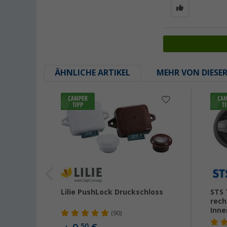
ÄHNLICHE ARTIKEL
MEHR VON DIESE
romt
Lilie PushLock Druckschloss
STS 
rech
Inne
(90)
50