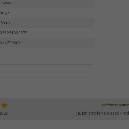
chwarz
änge
,5 cm
036231002373
0147T00011
Verifizierte Bewe
2026
Ja
, ich empfehle dieses Prod