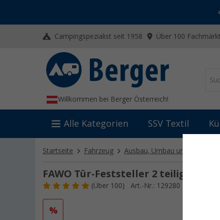
-20% auf Kleidung und Schuhe
Mit dem Aktionscode
20SSV
Campingspezialist seit 1958
Über 100 Fachmärkt
Willkommen bei Berger Österreich!
Alle Kategorien
SSV Textil
Kü
Startseite
Fahrzeug
Ausbau, Umbau und Innenaus
FAWO Tür-Feststeller 2 teilig schwa
(
Über
100)
Art.-Nr.: 129280
%