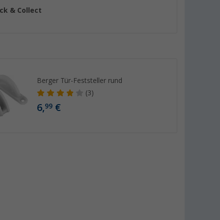
ick & Collect
Berger Tür-Feststeller rund
(3)
6,
€
99