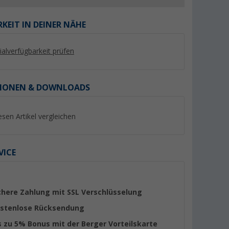
KEIT IN DEINER NÄHE
lialverfügbarkeit prüfen
%
%
IONEN & DOWNLOADS
esen Artikel vergleichen
8936
Berger Chenille-
Sika Sikaflex 522 S
ungsmasse
Flauschvorhang
Klebdichtstoff 300
VICE
er 100)
(Über 100)
(44)
9,
€
99
19,
€
99
UVP 16,89 €
UVP 34,99 €
(33,
30
€ / 1 l)
chere Zahlung mit SSL Verschlüsselung
stenlose Rücksendung
s zu 5% Bonus mit der Berger Vorteilskarte