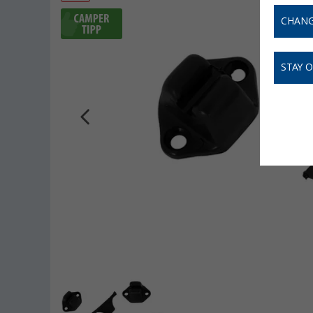
CHANG
STAY 