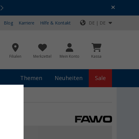
Urlaubs-SALE:
Top-Deals für dein Abenteuer!
Blog
Karriere
Hilfe & Kontakt
DE | DE
Filialen
Merkzettel
Mein Konto
Kassa
Themen
Neuheiten
Sale
 2 teilig
€