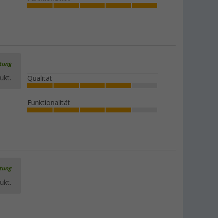
rtung
ukt.
Qualität
Funktionalität
rtung
ukt.