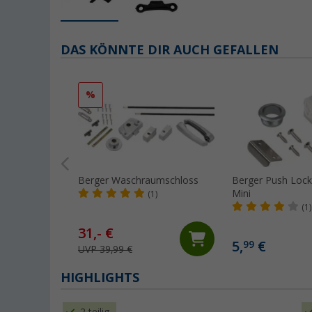
DAS KÖNNTE DIR AUCH GEFALLEN
%
Berger Waschraumschloss
Berger Push Lock
Mini
(1)
(1)
31,- €
5,
€
99
UVP 39,99 €
HIGHLIGHTS