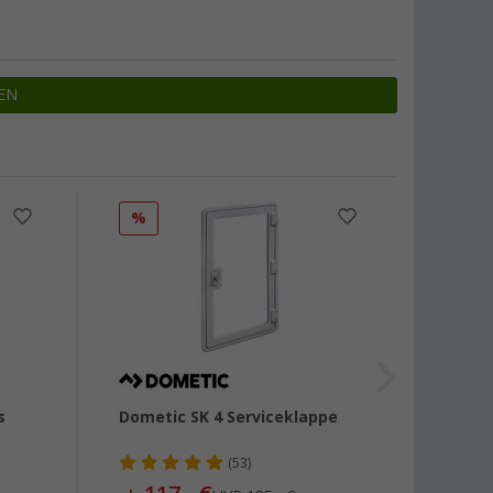
EN
%
%
s
Dometic SK 4 Serviceklappe
Estorf
Breit
(53)
50