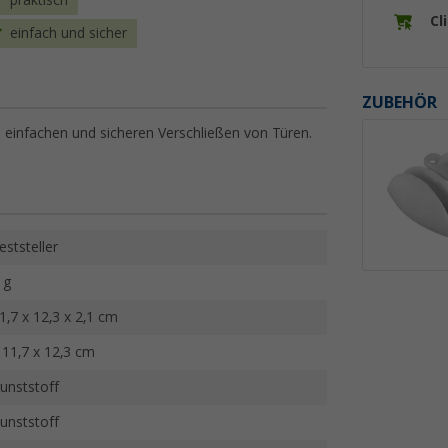
praktisch
Cl
einfach und sicher
ZUBEHÖR
 einfachen und sicheren Verschließen von Türen.
eststeller
 g
1,7 x 12,3 x 2,1 cm
 11,7 x 12,3 cm
unststoff
unststoff