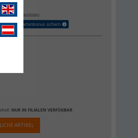
€
. MwSt.,
zzgl. Versandkosten
5% Vorteilskartenbonus sichern
rkeit:
NUR IN FILIALEN VERFÜGBAR
LICHE ARTIKEL