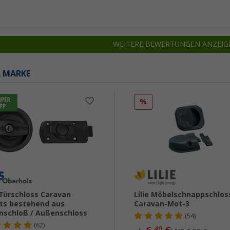
WEITERE BEWERTUNGEN ANZEIG
R MARKE
%
Türschloss Caravan
Lilie Möbelschnappschlos
ts bestehend aus
Caravan-Mot-3
nschloß / Außenschloss
(54)
(62)
40