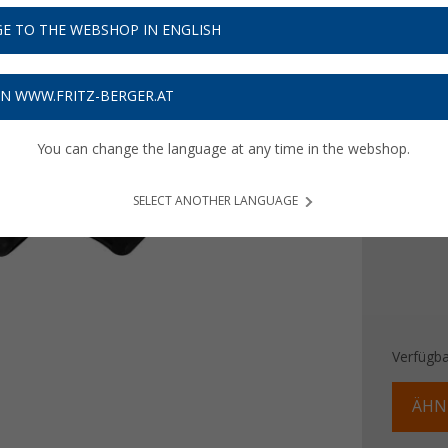
2,
99
E TO THE WEBSHOP IN ENGLISH
Preise inkl
Bis zu 
ON WWW.FRITZ-BERGER.AT
Farbe
You can change the language at any time in the webshop.
SELECT ANOTHER LANGUAGE
Verfügba
ÄHN