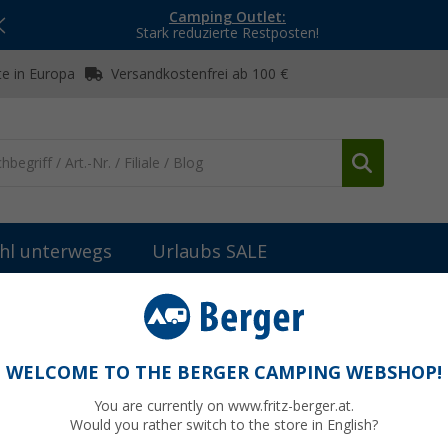
Camping Outlet:
Stark reduzierte Restposten!
e in Europa
Versandkostenfrei ab 100 €
hl unterwegs
Urlaubs SALE
bau
Scharniere, Beschläge & Möbelzubehör
FAWO Tür-Feststeller
rz
WELCOME TO THE BERGER CAMPING WEBSHOP!
You are currently on www.fritz-berger.at.
Would you rather switch to the store in English?
UVP
7,99 