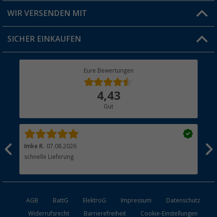
Produkttester
Versandinformationen
WIR VERSENDEN MIT
Jobs & Karriere
Click & Collect
SICHER EINKAUFEN
Geschenkgutschein
Rücksendung
Berger Bewusst
Eure Bewertungen
Bestellstatus
Über uns
4,43
Hauptkatalog
Gut
Händler werden
Imke R.
07.08.2026
Tor
schnelle Lieferung
Hei
Lie
AGB
BattG
ElektroG
Impressum
Datenschutz
Widerrufsrecht
Barrierefreiheit
Cookie-Einstellungen