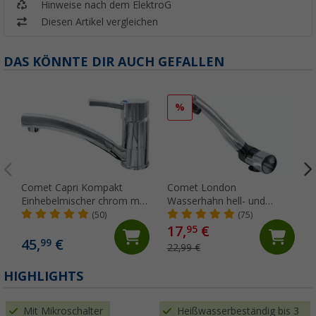
Hinweise nach dem ElektroG
Diesen Artikel vergleichen
DAS KÖNNTE DIR AUCH GEFALLEN
%
Comet Capri Kompakt
Comet London
Einhebelmischer chrom mit
Wasserhahn hell- und
Mikroschalter für
dunkelgrau abklappbar mit
(50)
(75)
Wohnmobil und Caravan
Mikroschalter für
17,
€
95
Wohnwagen und
45,
€
99
22,99 €
Wohnmobil chrom
HIGHLIGHTS
Mit Mikroschalter
Heißwasserbeständig bis 3