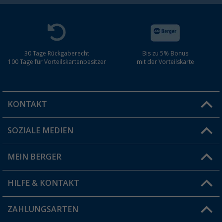
30 Tage Rückgaberecht
Bis zu 5% Bonus
100 Tage für Vorteilskartenbesitzer
mit der Vorteilskarte
KONTAKT
SOZIALE MEDIEN
Du hast eine Frage?
MEIN BERGER
Filiale finden
HILFE & KONTAKT
Vorteilskarte
Blog
ZAHLUNGSARTEN
FAQ & Kontakt