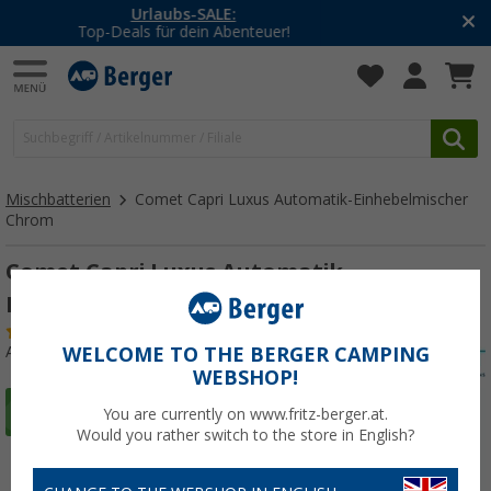
-20% auf Kleidung und Schuhe
Mit dem Aktionscode
20SSV
Mischbatterien
Comet Capri Luxus Automatik-Einhebelmischer
Chrom
Comet Capri Luxus Automatik-
Einhebelmischer Chrom
(25)
Art.-Nr.: 139240
WELCOME TO THE BERGER CAMPING
WEBSHOP!
You are currently on www.fritz-berger.at.
Would you rather switch to the store in English?