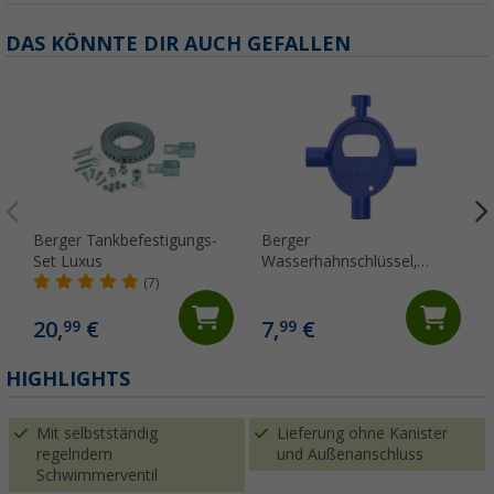
DAS KÖNNTE DIR AUCH GEFALLEN
Berger Tankbefestigungs-
Berger
Set Luxus
Wasserhahnschlüssel,
multifunktional
(7)
20,
€
7,
€
99
99
(
HIGHLIGHTS
Mit selbstständig
Lieferung ohne Kanister
regelndem
und Außenanschluss
Schwimmerventil