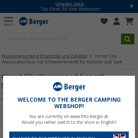
Urlaubs-SALE:
Top-Deals für dein Abenteuer!
Wasserversorgung Ersatzteile und Zubehör
Comet City-
Wasseranschluss mit Schwimmerventil für Kanister und Tank
Comet City-Wasseranschluss mit
Schwimmerventil für Kanister und Tank
(24)
Art.-Nr.: 121980
WELCOME TO THE BERGER CAMPING
WEBSHOP!
You are currently on www.fritz-berger.at.
Would you rather switch to the store in English?