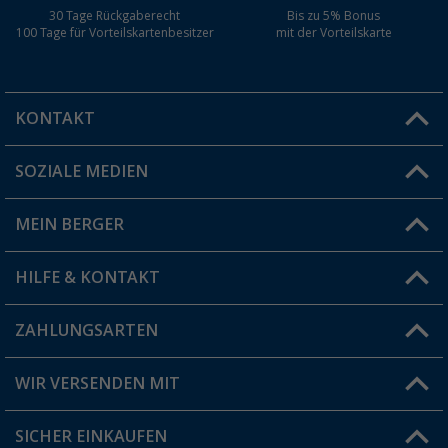
30 Tage Rückgaberecht
Bis zu 5% Bonus
100 Tage für Vorteilskartenbesitzer
mit der Vorteilskarte
KONTAKT
SOZIALE MEDIEN
Du hast eine Frage?
MEIN BERGER
Filiale finden
HILFE & KONTAKT
Vorteilskarte
Blog
ZAHLUNGSARTEN
FAQ & Kontakt
Produkttester
Versandinformationen
WIR VERSENDEN MIT
Jobs & Karriere
Click & Collect
SICHER EINKAUFEN