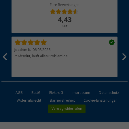
Berger Bewusst
Eure Bewertungen
Bestellstatus
Über uns
4,43
Hauptkatalog
Gut
Händler werden
Joachim K.
06.08.2026
And
l
?? Absolut, läuft alles Problemlos
Sch
he
esen
AGB
BattG
ElektroG
Impressum
Datenschutz
Widerrufsrecht
Barrierefreiheit
Cookie-Einstellungen
Vertrag widerrufen