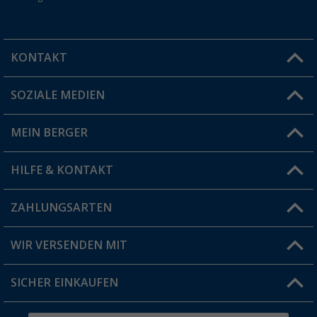
KONTAKT
SOZIALE MEDIEN
Du hast eine Frage?
MEIN BERGER
Filiale finden
HILFE & KONTAKT
Vorteilskarte
Blog
ZAHLUNGSARTEN
FAQ & Kontakt
Produkttester
Versandinformationen
WIR VERSENDEN MIT
Jobs & Karriere
Click & Collect
SICHER EINKAUFEN
Geschenkgutschein
Rücksendung