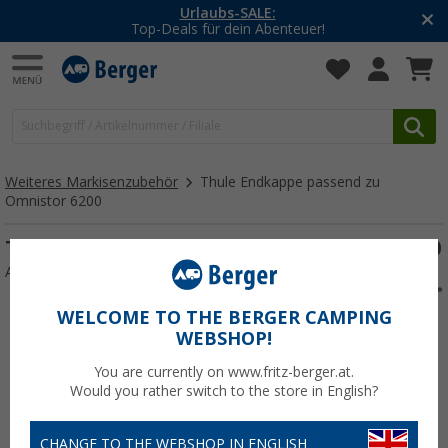
Urlaubs-SALE:
Top-Deals für dein Abenteuer!
Weiteres Markisenzubehör
Thule Endkappe passend zu
Omnistor 6200
Thule Endkappe passend zu Omnistor 6200
Art.-Nr.: Endkappeluralu6200114333
WELCOME TO THE BERGER CAMPING
WEBSHOP!
You are currently on www.fritz-berger.at.
Would you rather switch to the store in English?
CHANGE TO THE WEBSHOP IN ENGLISH