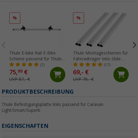
%
%
Thule E-bike Rail E-Bike
Thule Montageschienen für
Schiene passend für Thule
Fahrradträger Velo Slide
Sport G2 / Esse 4 CD
70cm
(7)
(17)
Fahrradträger
75,
€
69,- €
99
UVP 87,- €
UVP 79,- €
PRODUKTBESCHREIBUNG
Thule Befestigungsplatte links passend für Caravan
Light/Smart/Superb
EIGENSCHAFTEN