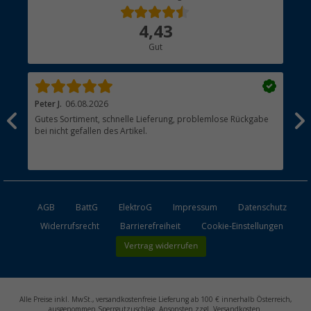
Über uns
4,43
Hauptkatalog
Gut
Händler werden
Peter J.
06.08.2026
Th
Gutes Sortiment, schnelle Lieferung, problemlose Rückgabe
Top
bei nicht gefallen des Artikel.
der
esen
AGB
BattG
ElektroG
Impressum
Datenschutz
Widerrufsrecht
Barrierefreiheit
Cookie-Einstellungen
Vertrag widerrufen
Alle Preise inkl. MwSt., versandkostenfreie Lieferung ab 100 € innerhalb Österreich,
ausgenommen Sperrgutzuschlag. Ansonsten zzgl. Versandkosten.