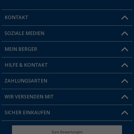
KONTAKT
SOZIALE MEDIEN
Du hast eine Frage?
MEIN BERGER
Filiale finden
HILFE & KONTAKT
Vorteilskarte
Blog
ZAHLUNGSARTEN
FAQ & Kontakt
Produkttester
Versandinformationen
WIR VERSENDEN MIT
Jobs & Karriere
Click & Collect
SICHER EINKAUFEN
Geschenkgutschein
Rücksendung
Berger Bewusst
Eure Bewertungen
Bestellstatus