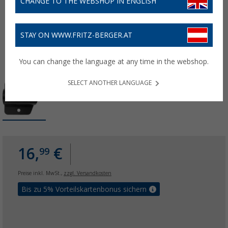
CHANGE TO THE WEBSHOP IN ENGLISH
STAY ON WWW.FRITZ-BERGER.AT
You can change the language at any time in the webshop.
SELECT ANOTHER LANGUAGE
16,
€
99
Preise inkl. MwSt.,
zzgl. Versandkosten
Bis zu 5% Vorteilskartenbonus sichern