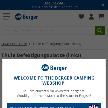
Urlaubs-SALE:
Top-Deals für dein Abenteuer!
Ersatzteile Thule
Thule Befestigungsplatte (links)
Thule Befestigungsplatte (links)
Art.-Nr.: 116873
WELCOME TO THE BERGER CAMPING
WEBSHOP!
You are currently on www.fritz-berger.at.
Would you rather switch to the store in English?