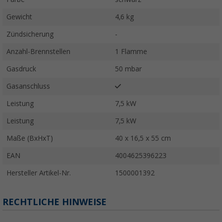
Gewicht
4,6 kg
Zündsicherung
-
Anzahl-Brennstellen
1 Flamme
Gasdruck
50 mbar
Gasanschluss
Leistung
7,5 kW
Leistung
7,5 kW
Maße (BxHxT)
40 x 16,5 x 55 cm
EAN
4004625396223
Hersteller Artikel-Nr.
1500001392
RECHTLICHE HINWEISE