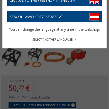
CHANGE TO THE WEBSHOP IN ENGLISH
STAY ON WWW.FRITZ-BERGER.AT
You can change the language at any time in the webshop.
SELECT ANOTHER LANGUAGE
UVP
65,99 €
50,
€
99
Preise inkl. MwSt.,
versandkostenfrei
Bis zu 5% Vorteilskartenbonus sichern