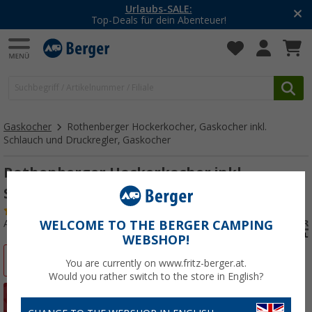
Urlaubs-SALE:
Top-Deals für dein Abenteuer!
Gaskocher
Rothenberger Hockerkocher, Gaskocher inkl.
Schlauch und Druckregler, Gaskocher
Rothenberger Hockerkocher inkl.
Schlauch und Druckregler, Gaskocher
(17)
Art.-Nr.: 459030
WELCOME TO THE BERGER CAMPING
WEBSHOP!
%
You are currently on www.fritz-berger.at.
Would you rather switch to the store in English?