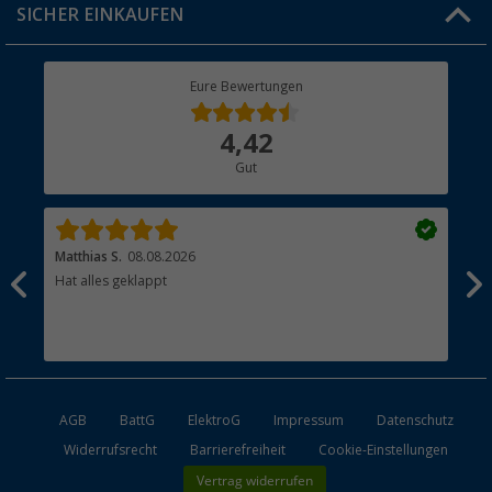
SICHER EINKAUFEN
Geschenkgutschein
Rücksendung
Berger Bewusst
Eure Bewertungen
Bestellstatus
Über uns
4,42
Hauptkatalog
Gut
Händler werden
Matthias S.
08.08.2026
Kat
Hat alles geklappt
Sch
Bez
AGB
BattG
ElektroG
Impressum
Datenschutz
Widerrufsrecht
Barrierefreiheit
Cookie-Einstellungen
Vertrag widerrufen