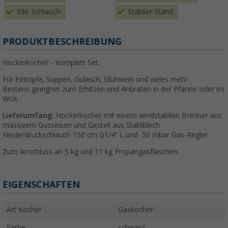
Inkl. Schlauch
Stabiler Stand
PRODUKTBESCHREIBUNG
Hockerkocher - Komplett Set.
Für Eintöpfe, Suppen, Gulasch, Glühwein und vieles mehr.
Bestens geeignet zum Erhitzen und Anbraten in der Pfanne oder im
Wok.
Lieferumfang:
Hockerkocher mit einem windstabilen Brenner aus
massivem Gusseisen und Gestell aus Stahlblech.
Niederdruckschlauch 150 cm G1/4“ L und 50 mbar Gas-Regler.
Zum Anschluss an 5 kg und 11 kg Propangasflaschen.
EIGENSCHAFTEN
Art Kocher
Gaskocher
Farbe
schwarz