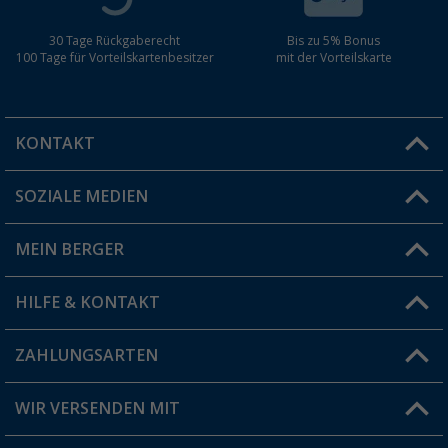
30 Tage Rückgaberecht
Bis zu 5% Bonus
100 Tage für Vorteilskartenbesitzer
mit der Vorteilskarte
KONTAKT
SOZIALE MEDIEN
Du hast eine Frage?
MEIN BERGER
Filiale finden
HILFE & KONTAKT
Vorteilskarte
Blog
ZAHLUNGSARTEN
FAQ & Kontakt
Produkttester
Versandinformationen
WIR VERSENDEN MIT
Jobs & Karriere
Click & Collect