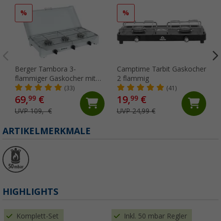
%
%
Berger Tambora 3-
Camptime Tarbit Gaskocher
flammiger Gaskocher mit
2 flammig
Zündsicherung
(33)
(41)
69,
€
19,
€
99
99
UVP 109,- €
UVP 24,99 €
ARTIKELMERKMALE
HIGHLIGHTS
Komplett-Set
Inkl. 50 mbar Regler