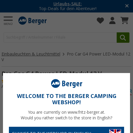
Urlaubs-SALE:
Top-Deals für dein Abenteuer!
Einbauleuchten & Leuchtmittel
Pro Car G4 Power LED-Modul 12
V
Pro Car G4 Power LED-Modul 12 V
(2)
Art.-Nr.: 225020
WELCOME TO THE BERGER CAMPING
WEBSHOP!
You are currently on www.fritz-berger.at.
Would you rather switch to the store in English?