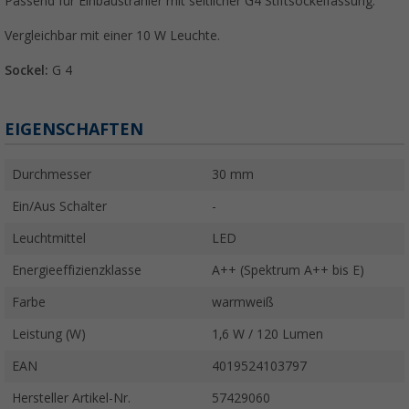
Passend für Einbaustrahler mit seitlicher G4 Stiftsockelfassung.
Vergleichbar mit einer 10 W Leuchte.
Sockel:
G 4
EIGENSCHAFTEN
Durchmesser
30 mm
Ein/Aus Schalter
-
Leuchtmittel
LED
Energieeffizienzklasse
A++ (Spektrum A++ bis E)
Farbe
warmweiß
Leistung (W)
1,6 W / 120 Lumen
EAN
4019524103797
Hersteller Artikel-Nr.
57429060