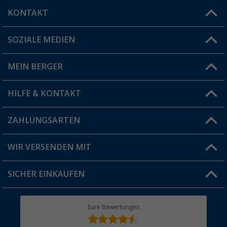
KONTAKT
SOZIALE MEDIEN
Du hast eine Frage?
MEIN BERGER
Filiale finden
HILFE & KONTAKT
Vorteilskarte
Blog
ZAHLUNGSARTEN
FAQ & Kontakt
Produkttester
Versandinformationen
WIR VERSENDEN MIT
Jobs & Karriere
Click & Collect
SICHER EINKAUFEN
Geschenkgutschein
Rücksendung
Berger Bewusst
Eure Bewertungen
Bestellstatus
Über uns