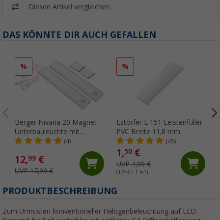
Diesen Artikel vergleichen
DAS KÖNNTE DIR AUCH GEFALLEN
%
%
Berger Nivaria 20 Magnet-
Estorfer E 151 Leistenfüller
Unterbauleuchte mit
PVC Breite 11,8 mm
Bewegungssensor 2er-Set
Meterware weiß
(4)
(45)
20 cm
1,
€
50
12,
€
99
UVP 4,99 €
UVP 17,99 €
(1,
50
€ / 1 m²)
(
PRODUKTBESCHREIBUNG
Zum Umrüsten konventioneller Halogenbeleuchtung auf LED.