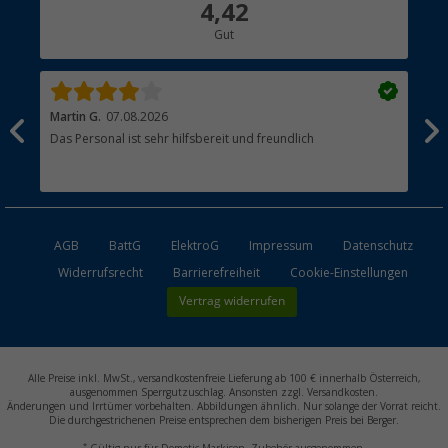
4,42
Hauptkatalog
Gut
Händler werden
Martin G.
07.08.2026
Jue
Das Personal ist sehr hilfsbereit und freundlich
Per
AGB
BattG
ElektroG
Impressum
Datenschutz
Widerrufsrecht
Barrierefreiheit
Cookie-Einstellungen
Vertrag widerrufen
Alle Preise inkl. MwSt., versandkostenfreie Lieferung ab 100 € innerhalb Österreich,
ausgenommen Sperrgutzuschlag. Ansonsten zzgl. Versandkosten.
Änderungen und Irrtümer vorbehalten. Abbildungen ähnlich. Nur solange der Vorrat reicht.
Die durchgestrichenen Preise entsprechen dem bisherigen Preis bei Berger.
*