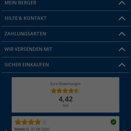
MEIN BERGER
Filiale finden
HILFE & KONTAKT
Vorteilskarte
Blog
ZAHLUNGSARTEN
FAQ & Kontakt
Produkttester
Versandinformationen
WIR VERSENDEN MIT
Jobs & Karriere
Click & Collect
SICHER EINKAUFEN
Geschenkgutschein
Rücksendung
Berger Bewusst
Eure Bewertungen
Bestellstatus
Über uns
4,42
Hauptkatalog
Gut
Händler werden
Martin G.
07.08.2026
Jue