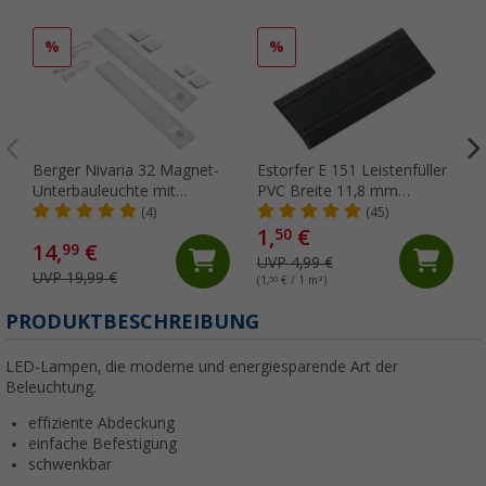
%
%
Berger Nivaria 32 Magnet-
Estorfer E 151 Leistenfüller
Unterbauleuchte mit
PVC Breite 11,8 mm
Bewegungssensor 2er-Set
Meterware schwarz
(4)
(45)
32 cm
1,
€
50
14,
€
99
UVP 4,99 €
UVP 19,99 €
(1,
50
€ / 1 m²)
(
PRODUKTBESCHREIBUNG
LED-Lampen, die moderne und energiesparende Art der
Beleuchtung.
effiziente Abdeckung
einfache Befestigung
schwenkbar