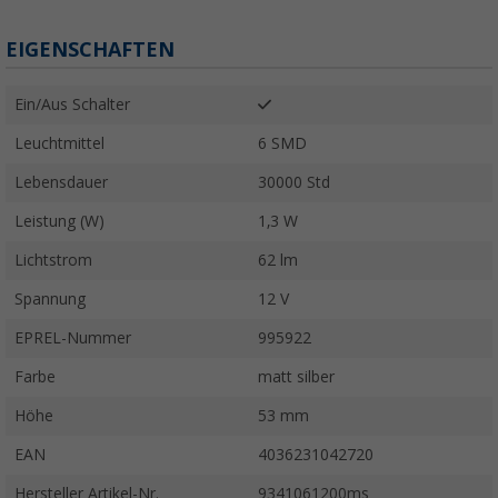
EIGENSCHAFTEN
Ein/Aus Schalter
Leuchtmittel
6 SMD
Lebensdauer
30000 Std
Leistung (W)
1,3 W
Lichtstrom
62 lm
Spannung
12 V
EPREL-Nummer
995922
Farbe
matt silber
Höhe
53 mm
EAN
4036231042720
Hersteller Artikel-Nr.
9341061200ms