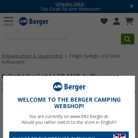
Urlaubs-SALE:
Top-Deals für dein Abenteuer!
Einbauleuchten & Leuchtmittel
Frilight Eyelight LED SMD
Aufbauspot
Frilight Eyelight LED SMD Aufbauspot
(14)
Art.-Nr.: 252730
WELCOME TO THE BERGER CAMPING
WEBSHOP!
You are currently on www.fritz-berger.at.
Would you rather switch to the store in English?