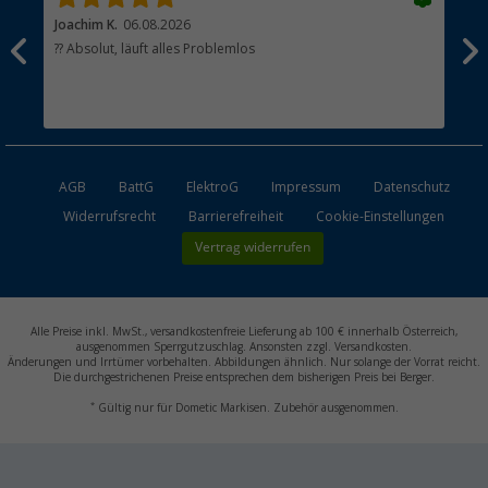
Joachim K.
06.08.2026
And
l
?? Absolut, läuft alles Problemlos
Sch
he
esen
AGB
BattG
ElektroG
Impressum
Datenschutz
Widerrufsrecht
Barrierefreiheit
Cookie-Einstellungen
Vertrag widerrufen
Alle Preise inkl. MwSt., versandkostenfreie Lieferung ab 100 € innerhalb Österreich,
ausgenommen Sperrgutzuschlag. Ansonsten zzgl. Versandkosten.
Änderungen und Irrtümer vorbehalten. Abbildungen ähnlich. Nur solange der Vorrat reicht.
Die durchgestrichenen Preise entsprechen dem bisherigen Preis bei Berger.
*
Gültig nur für Dometic Markisen. Zubehör ausgenommen.