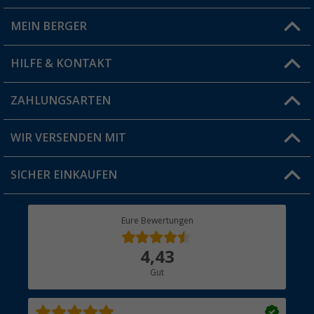
MEIN BERGER
Filiale finden
HILFE & KONTAKT
Vorteilskarte
Blog
ZAHLUNGSARTEN
FAQ & Kontakt
Produkttester
Versandinformationen
WIR VERSENDEN MIT
Jobs & Karriere
Click & Collect
SICHER EINKAUFEN
Geschenkgutschein
Rücksendung
Berger Bewusst
Eure Bewertungen
Bestellstatus
Über uns
4,43
Hauptkatalog
Gut
Händler werden