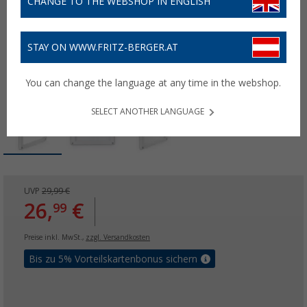
CHANGE TO THE WEBSHOP IN ENGLISH
STAY ON WWW.FRITZ-BERGER.AT
You can change the language at any time in the webshop.
SELECT ANOTHER LANGUAGE
UVP
29,99 €
26,
€
99
Preise inkl. MwSt.,
zzgl. Versandkosten
Bis zu 5% Vorteilskartenbonus sichern