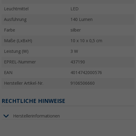
Leuchtmittel
LED
Ausführung
140 Lumen
Farbe
silber
Maße (LxBxH)
10 x 10 x 0,5 cm
Leistung (W)
3 W
EPREL-Nummer
437190
EAN
4014742000576
Hersteller Artikel-Nr.
9106506660
RECHTLICHE HINWEISE
Herstellerinformationen