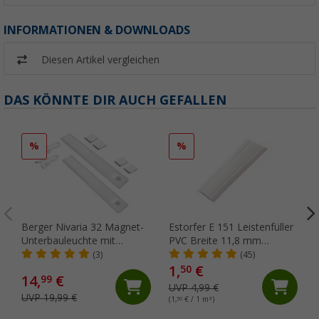
INFORMATIONEN & DOWNLOADS
Diesen Artikel vergleichen
DAS KÖNNTE DIR AUCH GEFALLEN
%
%
Berger Nivaria 32 Magnet-
Estorfer E 151 Leistenfüller
Unterbauleuchte mit
PVC Breite 11,8 mm
Bewegungssensor 2er-Set
Meterware weiß
(3)
(45)
32 cm
1,
€
50
14,
€
99
UVP 4,99 €
UVP 19,99 €
(1,
50
€ / 1 m²)
(