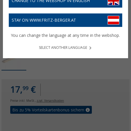
CHANGE TO THE WEBSHOP IN ENGLISH
STAY ON WWW.FRITZ-BERGER.AT
You can change the language at any time in the webshop.
SELECT ANOTHER LANGUAGE
17,
€
99
Preise inkl. MwSt.,
zzgl. Versandkosten
Bis zu 5% Vorteilskartenbonus sichern