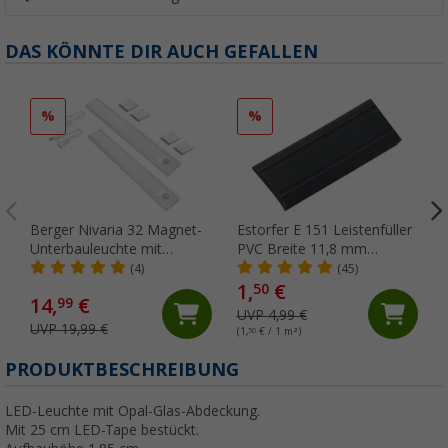
DAS KÖNNTE DIR AUCH GEFALLEN
%
%
Berger Nivaria 32 Magnet-
Estorfer E 151 Leistenfüller
Unterbauleuchte mit
PVC Breite 11,8 mm
Bewegungssensor 2er-Set
Meterware schwarz
(4)
(45)
32 cm
1,
€
50
14,
€
99
UVP 4,99 €
UVP 19,99 €
(1,
50
€ / 1 m²)
(
PRODUKTBESCHREIBUNG
LED-Leuchte mit Opal-Glas-Abdeckung.
Mit 25 cm LED-Tape bestückt.