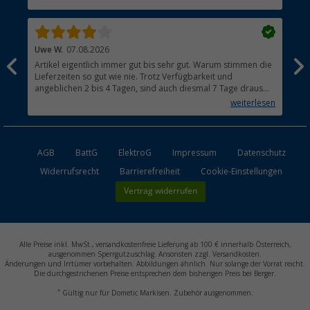
Händler werden
Uwe W.
07.08.2026
Ber
Artikel eigentlich immer gut bis sehr gut. Warum stimmen die
Seh
Lieferzeiten so gut wie nie. Trotz Verfügbarkeit und
meh
angeblichen 2 bis 4 Tagen, sind auch diesmal 7 Tage draus
imm
geworden. Aus den Niederlanden brauchen Pakete
weiterlesen
grundsätzlich 2 bis 3 Tage. Warum?
AGB
BattG
ElektroG
Impressum
Datenschutz
Widerrufsrecht
Barrierefreiheit
Cookie-Einstellungen
Vertrag widerrufen
Alle Preise inkl. MwSt., versandkostenfreie Lieferung ab 100 € innerhalb Österreich,
ausgenommen Sperrgutzuschlag. Ansonsten zzgl. Versandkosten.
Änderungen und Irrtümer vorbehalten. Abbildungen ähnlich. Nur solange der Vorrat reicht.
Die durchgestrichenen Preise entsprechen dem bisherigen Preis bei Berger.
*
Gültig nur für Dometic Markisen. Zubehör ausgenommen.