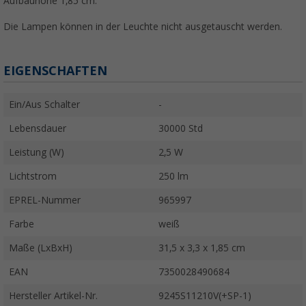
Aufbauhöhe 1,85 cm.
Die Lampen können in der Leuchte nicht ausgetauscht werden.
EIGENSCHAFTEN
Ein/Aus Schalter
-
Lebensdauer
30000 Std
Leistung (W)
2,5 W
Lichtstrom
250 lm
EPREL-Nummer
965997
Farbe
weiß
Maße (LxBxH)
31,5 x 3,3 x 1,85 cm
EAN
7350028490684
Hersteller Artikel-Nr.
9245S11210V(+SP-1)