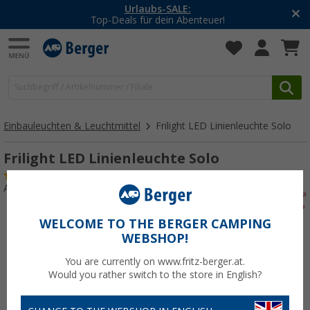
Urlaubs-SALE:
Top-Deals für dein Abenteuer!
Einbauleuchten & Leuchtmittel
Frilight LED Linienleuchte Solo
Frilight LED Linienleuchte Solo
(11)
Art.-Nr.: 223310
WELCOME TO THE BERGER CAMPING
WEBSHOP!
You are currently on www.fritz-berger.at.
Would you rather switch to the store in English?