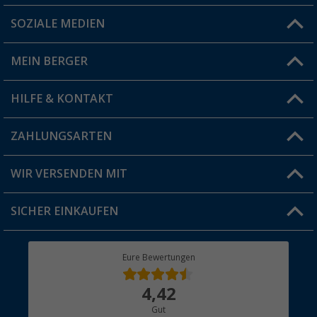
SOZIALE MEDIEN
Du hast eine Frage?
MEIN BERGER
Filiale finden
HILFE & KONTAKT
Vorteilskarte
Blog
ZAHLUNGSARTEN
FAQ & Kontakt
Produkttester
Versandinformationen
WIR VERSENDEN MIT
Jobs & Karriere
Click & Collect
SICHER EINKAUFEN
Geschenkgutschein
Rücksendung
Berger Bewusst
Eure Bewertungen
Bestellstatus
Über uns
4,42
Hauptkatalog
Gut