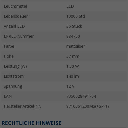
Leuchtmittel
LED
Lebensdauer
10000 Std
Anzahl LED
36 Stück
EPREL-Nummer
884750
Farbe
mattsilber
Höhe
37 mm
Leistung (W)
1,30 W
Lichtstrom
140 lm
Spannung
12 V
EAN
7350028491704
Hersteller Artikel-Nr.
9710361200MS(+SP-1)
RECHTLICHE HINWEISE