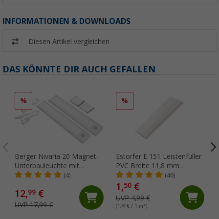
INFORMATIONEN & DOWNLOADS
Diesen Artikel vergleichen
DAS KÖNNTE DIR AUCH GEFALLEN
%
%
Berger Nivaria 20 Magnet-
Estorfer E 151 Leistenfüller
Unterbauleuchte mit
PVC Breite 11,8 mm
Bewegungssensor 2er-Set
Meterware weiß
(4)
(46)
20 cm
1,
€
50
12,
€
99
UVP 4,99 €
UVP 17,99 €
(1,
50
€ / 1 m²)
(