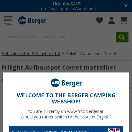
-20% auf Kleidung und Schuhe
Mit dem Aktionscode
20SSV
Einbauleuchten & Leuchtmittel
Frilight Aufbauspot Comet
Frilight Aufbauspot Comet mattsilber
(4)
Art.-Nr.: 229440
WELCOME TO THE BERGER CAMPING
WEBSHOP!
You are currently on www.fritz-berger.at.
Would you rather switch to the store in English?