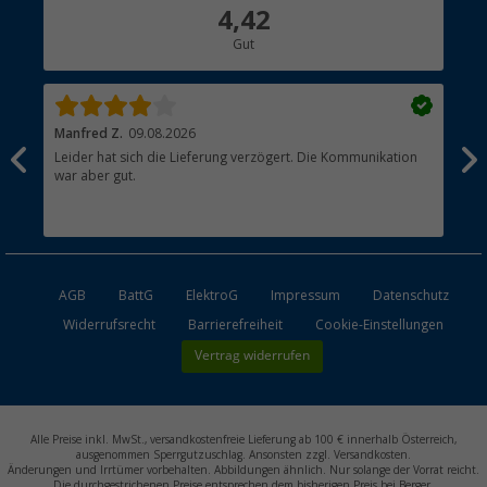
Über uns
4,42
Hauptkatalog
Gut
Händler werden
Manfred Z.
09.08.2026
And
Leider hat sich die Lieferung verzögert. Die Kommunikation
Sch
war aber gut.
AGB
BattG
ElektroG
Impressum
Datenschutz
Widerrufsrecht
Barrierefreiheit
Cookie-Einstellungen
Vertrag widerrufen
Alle Preise inkl. MwSt., versandkostenfreie Lieferung ab 100 € innerhalb Österreich,
ausgenommen Sperrgutzuschlag. Ansonsten zzgl. Versandkosten.
Änderungen und Irrtümer vorbehalten. Abbildungen ähnlich. Nur solange der Vorrat reicht.
Die durchgestrichenen Preise entsprechen dem bisherigen Preis bei Berger.