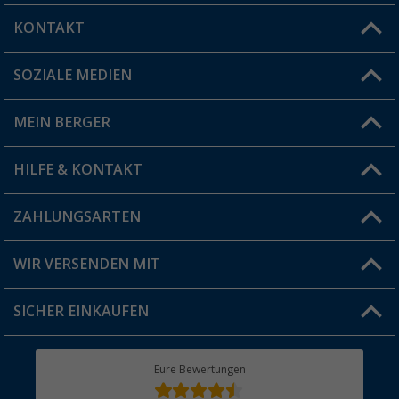
KONTAKT
SOZIALE MEDIEN
Du hast eine Frage?
MEIN BERGER
Filiale finden
HILFE & KONTAKT
Vorteilskarte
Blog
ZAHLUNGSARTEN
FAQ & Kontakt
Produkttester
Versandinformationen
WIR VERSENDEN MIT
Jobs & Karriere
Click & Collect
SICHER EINKAUFEN
Geschenkgutschein
Rücksendung
Berger Bewusst
Eure Bewertungen
Bestellstatus