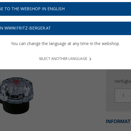
67,
9
E TO THE WEBSHOP IN ENGLISH
Preise inkl
Bis zu 
ON WWW.FRITZ-BERGER.AT
You can change the language at any time in the webshop.
SELECT ANOTHER LANGUAGE
Verfügba
1
INFORMAT