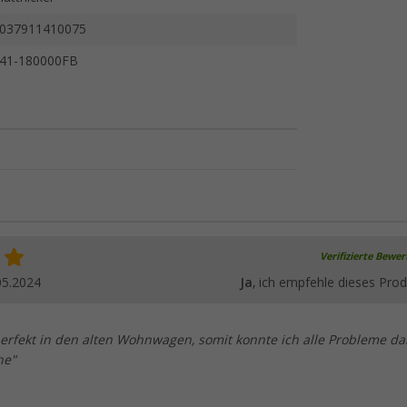
037911410075
41-180000FB
Verifizierte Bewe
05.2024
Ja
, ich empfehle dieses Prod
perfekt in den alten Wohnwagen, somit konnte ich alle Probleme da
he"