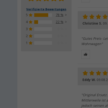
Verifizierte Bewertungen
5
78 %
4
22 %
Christine S.
09.
3
0 %
2
0 %
"Gutes Preis- Le
1
0 %
Wohnwagen"
Eddy W.
09.08.
"Original Ersatz
Mittlerweile is
jedoch seinen a