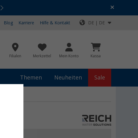
Urlaubs-SALE:
Top-Deals für dein Abenteuer!
Blog
Karriere
Hilfe & Kontakt
DE | DE
Filialen
Merkzettel
Mein Konto
Kassa
Themen
Neuheiten
Sale