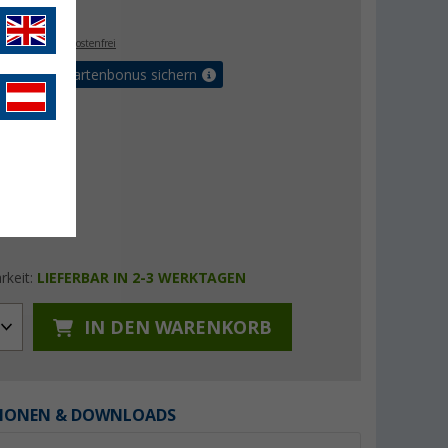
€
9
. MwSt.,
versandkostenfrei
5% Vorteilskartenbonus sichern
rkeit:
LIEFERBAR IN 2-3 WERKTAGEN
IN DEN WARENKORB
IONEN & DOWNLOADS