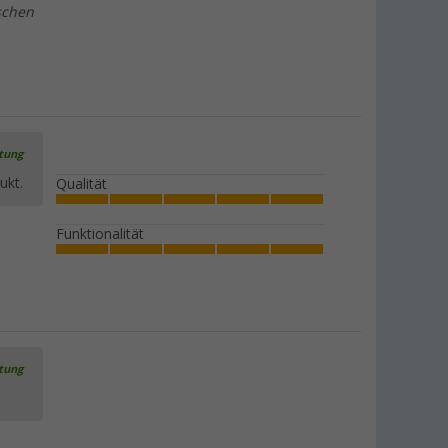
schen
rtung
ukt.
Qualität
Funktionalität
rtung