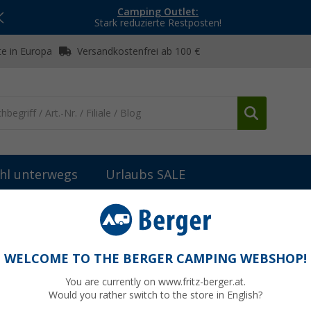
Camping Outlet:
Stark reduzierte Restposten!
e in Europa
Versandkostenfrei ab 100 €
hl unterwegs
Urlaubs SALE
tterien
Mischbatterie DE LUXE
WELCOME TO THE BERGER CAMPING WEBSHOP!
You are currently on www.fritz-berger.at.
Would you rather switch to the store in English?