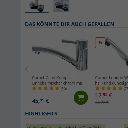
DAS KÖNNTE DIR AUCH GEFALLEN
%
Comet Capri Kompakt
Comet London W
Einhebelmischer chrom mit
hell- und dunkelg
Mikroschalter für Wohnmobil
abklappbar mit Mi
(50)
(7
und Caravan
für Wohnwagen 
17,
€
95
Wohnmobil chro
45,
€
99
22,99 €
HIGHLIGHTS
hochwertige, pflegeleichte Oberfläche