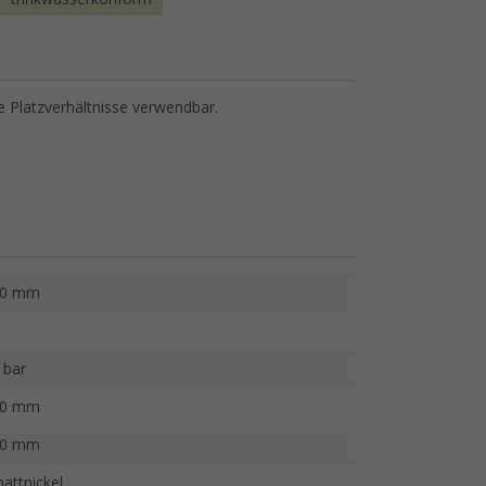
e Platzverhältnisse verwendbar.
40 mm
 bar
20 mm
20 mm
attnickel