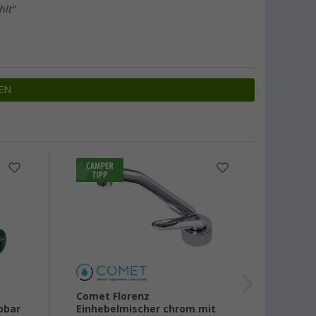
hlt"
EN
Comet Florenz
Comet
pbar
Einhebelmischer chrom mit
Einhe