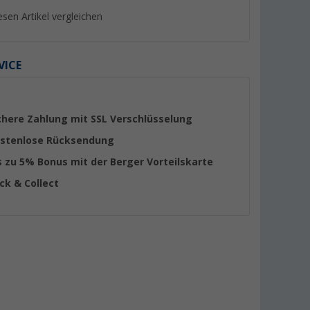
esen Artikel vergleichen
VICE
chere Zahlung mit SSL Verschlüsselung
stenlose Rücksendung
s zu 5% Bonus mit der Berger Vorteilskarte
ick & Collect
KERAMIK DE
Comet Modena Automatik-
Comet Lucca Autom
Mischer mit Mikroschalter für
Einhebelmischer ch
Wohnwagen und Wohnmobil
Mikroschalter und 
(15)
(22)
mattschwarz
Auslauf
61,
€
64,
€
99
99