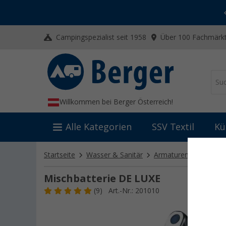
-20% auf Kleidung und Schuhe
Mit dem Aktionscode
20SSV
Campingspezialist seit 1958
Über 100 Fachmärkt
Willkommen bei Berger Österreich!
Alle Kategorien
SSV Textil
Kü
Startseite
Wasser & Sanitär
Armaturen
Mischba
Mischbatterie DE LUXE
(9)
Art.-Nr.: 201010