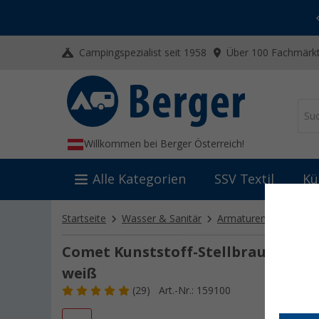
-20% auf Kleidung und Schuhe
Mit dem Aktionscode
20SSV
Campingspezialist seit 1958
Über 100 Fachmärkt
Willkommen bei Berger Österreich!
Alle Kategorien
SSV Textil
Kü
Startseite
Wasser & Sanitär
Armaturen
Handbr
Comet Kunststoff-Stellbrause 2-teil
weiß
(29)
Art.-Nr.: 159100