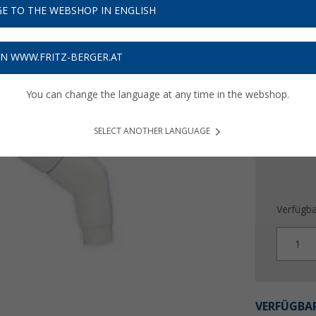
bisher
22
E TO THE WEBSHOP IN ENGLISH
15,
9
Preise inkl
ON WWW.FRITZ-BERGER.AT
Bis zu 
You can change the language at any time in the webshop.
SELECT ANOTHER LANGUAGE
Verfügba
1
VERFÜGBAR