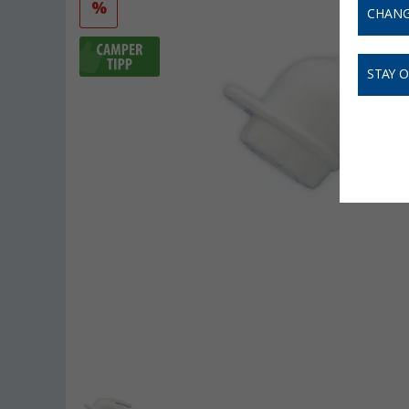
%
CHANG
STAY 