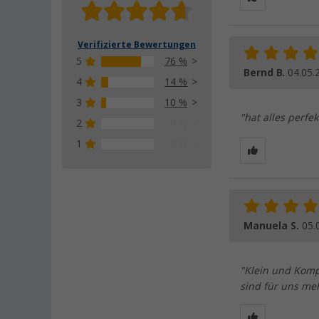
Verifizierte Bewertungen
5
76 %
Bernd B.
04.05.
4
14 %
3
10 %
"hat alles perfek
2
0 %
1
0 %
Manuela S.
05.
"Klein und Kompa
sind für uns me