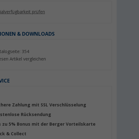
lialverfügbarkeit prüfen
IONEN & DOWNLOADS
talogseite: 354
esen Artikel vergleichen
VICE
KERAMIK DE
Comet Modena Automatik-
Comet Lucca Autom
Mischer mit Mikroschalter für
Einhebelmischer ch
Wohnwagen und Wohnmobil
Mikroschalter und 
(15)
(22)
chere Zahlung mit SSL Verschlüsselung
mattschwarz
Auslauf
61,
€
64,
€
99
99
stenlose Rücksendung
s zu 5% Bonus mit der Berger Vorteilskarte
ick & Collect