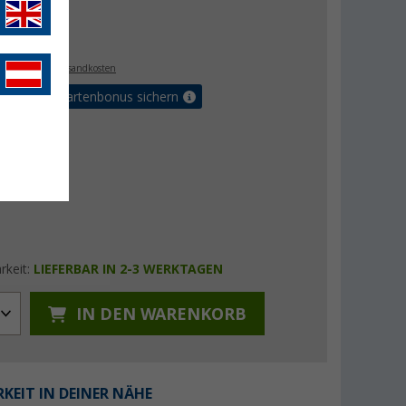
,99 €
€
0
. MwSt.,
zzgl. Versandkosten
5% Vorteilskartenbonus sichern
rkeit:
LIEFERBAR IN 2-3 WERKTAGEN
IN DEN WARENKORB
KEIT IN DEINER NÄHE