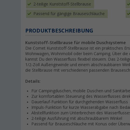
2-teilige Kunststoff-Stellbrause
Passend für gängige Brauseschläuche
PRODUKTBESCHREIBUNG
Kunststoff-Stellbrause für mobile Duschsysteme
Die Comet Kunststoff-Stellbrause ist ein praktisches E
Wohnwagen, Wohnmobil oder beim Camping. Über die dr
kannst Du den Wasserfluss flexibel steuern. Das 2-teil
1/2-Zoll Außengewinde und einem abschraubbaren Winke
die Stellbrause mit verschiedenen passenden Brausesc
Details:
Für Campingduschen, mobile Duschen und Sanitärber
Zur komfortablen Steuerung des Wasserflusses dire
Dauerlauf-Funktion für durchgehenden Wasserfluss
Impuls-Funktion für kurze Wasserabgabe nach Beda
Abstellfunktion zum Unterbrechen des Wasserflusse
2-teilige Ausführung mit abschraubbarem Winkel
Passend für Brauseschläuche mit Konus oder Überw