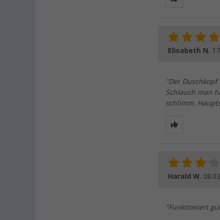
Elisabeth N.
17
"Der Duschkopf 
Schlauch man ha
schlimm. Haupts
Harald W.
08.0
"Funktioniert gu