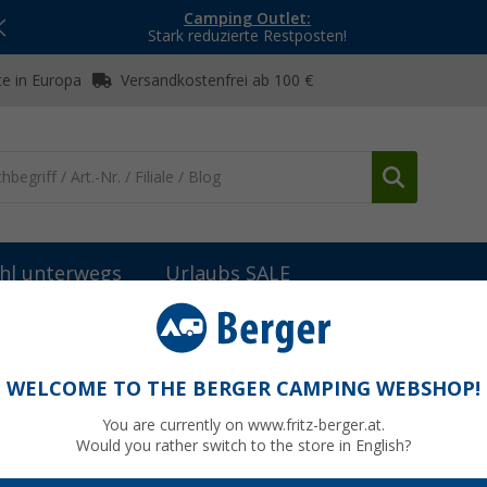
Camping Outlet:
Stark reduzierte Restposten!
e in Europa
Versandkostenfrei ab 100 €
hl unterwegs
Urlaubs SALE
ausen
Comet Kunststoff-Stellbrause 2-teilig mit 1/2-Zoll Anschluss
ig mit 1/2-Zoll Anschluss und 3/8-Zoll Winke
WELCOME TO THE BERGER CAMPING WEBSHOP!
You are currently on www.fritz-berger.at.
Would you rather switch to the store in English?