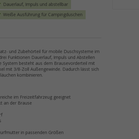
Dauerlauf, Impuls und abstellbar
Weiße Ausführung für Campingduschen
rsatz- und Zubehörteil für mobile Duschsysteme im
ei Funktionen Dauerlauf, Impuls und Abstellen
ige System besteht aus dem Brausevorderteil mit
l mit 3/8-Zoll Außengewinde. Dadurch lässt sich
hläuchen kombinieren.
eiche im Freizeitfahrzeug geeignet
kt an der Brause
rf
s
urfmutter in passenden Größen