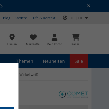
Urlaubs-SALE:
Top-Deals für dein Abenteuer!
Blog
Karriere
Hilfe & Kontakt
DE | DE
Filialen
Merkzettel
Mein Konto
Kassa
Themen
Neuheiten
Sale
 und 3/8-Zoll Winkel weiß
l