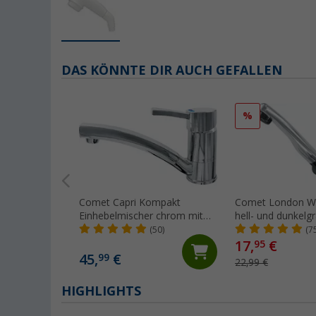
DAS KÖNNTE DIR AUCH GEFALLEN
%
Comet Capri Kompakt
Comet London W
Einhebelmischer chrom mit
hell- und dunkelg
Mikroschalter für Wohnmobil
abklappbar mit Mi
(50)
(7
und Caravan
für Wohnwagen 
17,
€
95
Wohnmobil chro
45,
€
99
22,99 €
HIGHLIGHTS