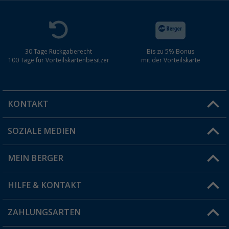
30 Tage Rückgaberecht
Bis zu 5% Bonus
100 Tage für Vorteilskartenbesitzer
mit der Vorteilskarte
KONTAKT
SOZIALE MEDIEN
Du hast eine Frage?
MEIN BERGER
Filiale finden
HILFE & KONTAKT
Vorteilskarte
Blog
ZAHLUNGSARTEN
FAQ & Kontakt