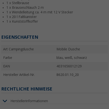
1 x Stellbrause
1 x Brauseschlauch 2 m
1 x Wendelleitung ca. 4 m mit 12 V Stecker
1 x 20 l Faltkanister
1 x Kunststoffkoffer
EIGENSCHAFTEN
Art Campingdusche
Mobile Dusche
Farbe
blau, weiß, schwarz
EAN
4031656012129
Hersteller Artikel-Nr.
8620.01.10_20
RECHTLICHE HINWEISE
Herstellerinformationen