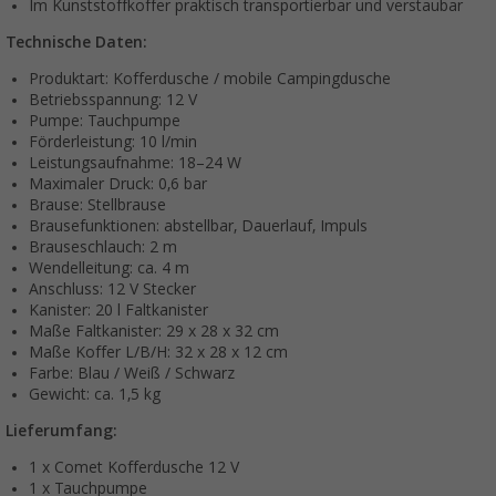
Im Kunststoffkoffer praktisch transportierbar und verstaubar
Technische Daten:
Produktart: Kofferdusche / mobile Campingdusche
Betriebsspannung: 12 V
Pumpe: Tauchpumpe
Förderleistung: 10 l/min
Leistungsaufnahme: 18–24 W
Maximaler Druck: 0,6 bar
Brause: Stellbrause
Brausefunktionen: abstellbar, Dauerlauf, Impuls
Brauseschlauch: 2 m
Wendelleitung: ca. 4 m
Anschluss: 12 V Stecker
Kanister: 20 l Faltkanister
Maße Faltkanister: 29 x 28 x 32 cm
Maße Koffer L/B/H: 32 x 28 x 12 cm
Farbe: Blau / Weiß / Schwarz
Gewicht: ca. 1,5 kg
Lieferumfang:
1 x Comet Kofferdusche 12 V
1 x Tauchpumpe