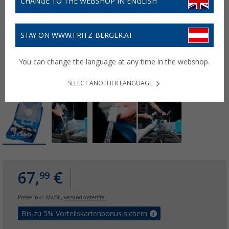
CHANGE TO THE WEBSHOP IN ENGLISH
STAY ON WWW.FRITZ-BERGER.AT
You can change the language at any time in the webshop.
SELECT ANOTHER LANGUAGE
67,
€
99
Preise inkl. MwSt.,
versandkostenfrei
Bis zu 5% Vorteilskartenbonus sichern