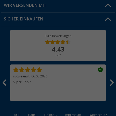
Produkttester
Versandinformationen
WIR VERSENDEN MIT
Jobs & Karriere
Click & Collect
SICHER EINKAUFEN
Geschenkgutschein
Rücksendung
Berger Bewusst
Eure Bewertungen
Bestellstatus
Über uns
4,43
Hauptkatalog
Gut
Händler werden
cuculeanu l.
06.08.2026
Bär
Super. Top ?
Seh
Sta
AGB
BattG
ElektroG
Impressum
Datenschutz