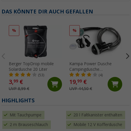
DAS KÖNNTE DIR AUCH GEFALLEN
%
%
Berger TopDrop mobile
Kampa Power Dusche
Solardusche 20 Liter
Campingdusche
akkubetrieben 2,5
(53)
(4)
Liter/Minute
3,
€
19,
€
99
99
UVP 8,99 €
UVP 44,50 €
HIGHLIGHTS
Mit Tauchpumpe
20 l Faltkanister enthalten
2 m Brauseschlauch
Mobile 12 V Kofferdusche