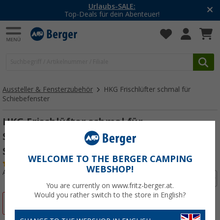
Urlaubs-SALE:
Top-Deals für dein Abenteuer!
Aussteller & Fensterzubehör
HKG Frischlüfter schmal für
Schiebefenster
HKG Frischlüfter schmal für
Schiebefenster für VW T4 1990-2003 linke
Seite
WELCOME TO THE BERGER CAMPING
(19)
WEBSHOP!
Art.-Nr.: 226130
You are currently on www.fritz-berger.at.
Would you rather switch to the store in English?
%