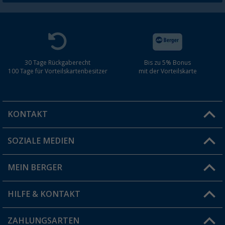
30 Tage Rückgaberecht
Bis zu 5% Bonus
100 Tage für Vorteilskartenbesitzer
mit der Vorteilskarte
KONTAKT
SOZIALE MEDIEN
Du hast eine Frage?
MEIN BERGER
Filiale finden
HILFE & KONTAKT
Vorteilskarte
Blog
ZAHLUNGSARTEN
FAQ & Kontakt