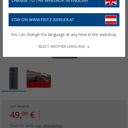
CHANGE TO THE WEBSHOP IN ENGLISH
STAY ON WWW.FRITZ-BERGER.AT
You can change the language at any time in the webshop.
SELECT ANOTHER LANGUAGE
UVP
61,99 €
49,
€
99
Preise inkl. MwSt.,
zzgl. Versandkosten