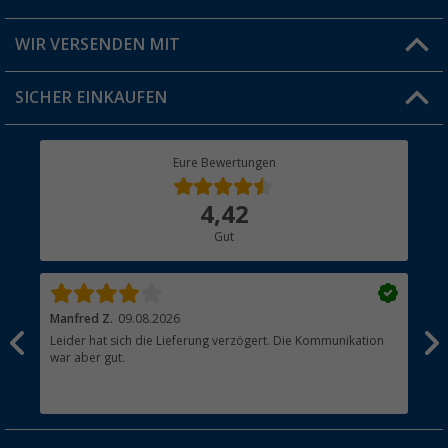
Produkttester
Versandinformationen
WIR VERSENDEN MIT
Jobs & Karriere
Click & Collect
SICHER EINKAUFEN
Geschenkgutschein
Rücksendung
Berger Bewusst
Eure Bewertungen
Bestellstatus
Über uns
4,42
Hauptkatalog
Gut
Händler werden
Manfred Z.
09.08.2026
And
Leider hat sich die Lieferung verzögert. Die Kommunikation
Sch
war aber gut.