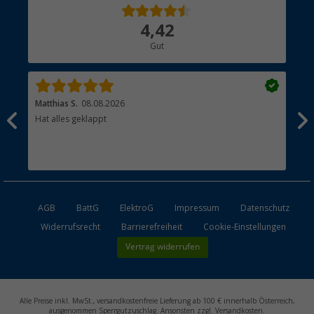
Über uns
4,42
Hauptkatalog
Gut
Händler werden
Matthias S.
08.08.2026
Kat
Hat alles geklappt
Sch
Bez
AGB
BattG
ElektroG
Impressum
Datenschutz
Widerrufsrecht
Barrierefreiheit
Cookie-Einstellungen
Vertrag widerrufen
Alle Preise inkl. MwSt., versandkostenfreie Lieferung ab 100 € innerhalb Österreich,
ausgenommen Sperrgutzuschlag. Ansonsten zzgl. Versandkosten.