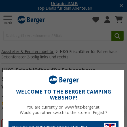
Urlaubs-SALE:
Top-Deals für dein Abenteuer!
Aussteller & Fensterzubehör
HKG Frischlüfter für Fahrerhaus-
Seitenfenster 2-teilig links und rechts
HKG Frischlüfter für Fahrerhaus-
Seitenfenster 2-teilig links und rechts für
VW T5 2003 - 2015 / T6 2015 - 2019 / T6.1 2019
WELCOME TO THE BERGER CAMPING
- 2024
WEBSHOP!
(9)
You are currently on www.fritz-berger.at.
Art.-Nr.: 226120
Would you rather switch to the store in English?
%