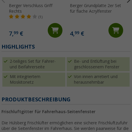
Berger Verschluss Griff
Berger Grundplatte 2er Set
Rechts
für flache Acrylfenster
(1)
7,
€
4,
€
99
99
(
HIGHLIGHTS
2-teiliges Set für Fahrer-
Be- und Entlüftung bei
und Beifahrerseite
geschlossenem Fenster
Mit integriertem
Von innen arretiert und
Moskitonetz
herausnehmbar
PRODUKTBESCHREIBUNG
Frischluftgitter für Fahrerhaus-Seitenfenster
Die Hülsberg Frischlüfter ermöglichen eine sichere Frischluftzufuhr
über die Seitenfenster im Fahrerhaus. Sie werden paarweise für die