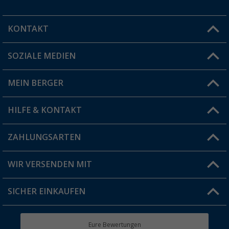
KONTAKT
SOZIALE MEDIEN
Du hast eine Frage?
MEIN BERGER
Filiale finden
HILFE & KONTAKT
Vorteilskarte
Blog
ZAHLUNGSARTEN
FAQ & Kontakt
Produkttester
Versandinformationen
WIR VERSENDEN MIT
Jobs & Karriere
Click & Collect
SICHER EINKAUFEN
Geschenkgutschein
Rücksendung
Berger Bewusst
Eure Bewertungen
Bestellstatus