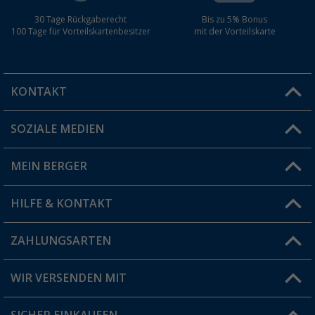
30 Tage Rückgaberecht
Bis zu 5% Bonus
100 Tage für Vorteilskartenbesitzer
mit der Vorteilskarte
KONTAKT
SOZIALE MEDIEN
Du hast eine Frage?
MEIN BERGER
Filiale finden
HILFE & KONTAKT
Vorteilskarte
Blog
ZAHLUNGSARTEN
FAQ & Kontakt
Produkttester
Versandinformationen
WIR VERSENDEN MIT
Jobs & Karriere
Click & Collect