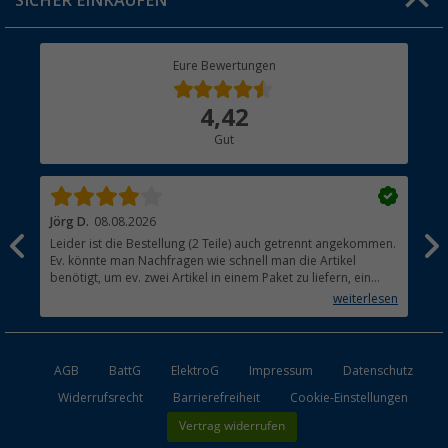
SICHER EINKAUFEN
Geschenkgutschein
Rücksendung
Berger Bewusst
Eure Bewertungen
Bestellstatus
Über uns
4,42
Hauptkatalog
Gut
Händler werden
Jörg D.
08.08.2026
Uta
Leider ist die Bestellung (2 Teile) auch getrennt angekommen.
Ich
Ev. könnte man Nachfragen wie schnell man die Artikel
noc
benötigt, um ev. zwei Artikel in einem Paket zu liefern, ein
den
kleiner Beitrag um die Umwelt zu schonen.
weiterlesen
AGB
BattG
ElektroG
Impressum
Datenschutz
Widerrufsrecht
Barrierefreiheit
Cookie-Einstellungen
Vertrag widerrufen