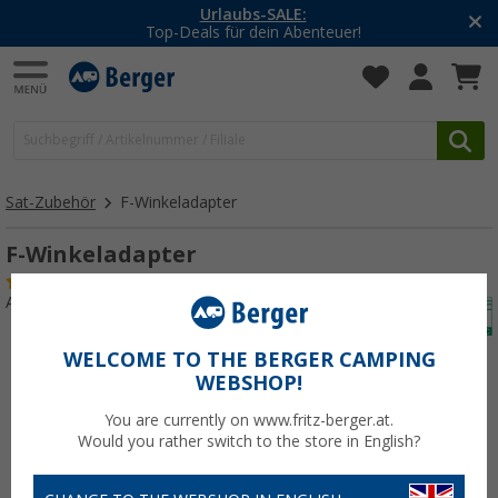
Urlaubs-SALE:
Top-Deals für dein Abenteuer!
Sat-Zubehör
F-Winkeladapter
F-Winkeladapter
(8)
Art.-Nr.: F-Winkeladapter62608
WELCOME TO THE BERGER CAMPING
WEBSHOP!
You are currently on www.fritz-berger.at.
Would you rather switch to the store in English?