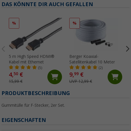
DAS KÖNNTE DIR AUCH GEFALLEN
%
%
5 m High Speed HDMI®
Berger Koaxial-
Kabel mit Ethernet
Satellitenkabel 10 Meter
(5)
(2)
4,
€
9,
€
50
99
15,99 €
UVP 12,99 €
PRODUKTBESCHREIBUNG
Gummitülle für F-Stecker, 2er Set.
EIGENSCHAFTEN