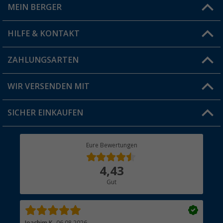
MEIN BERGER
Filiale finden
HILFE & KONTAKT
Vorteilskarte
Blog
ZAHLUNGSARTEN
FAQ & Kontakt
Produkttester
Versandinformationen
WIR VERSENDEN MIT
Jobs & Karriere
Click & Collect
SICHER EINKAUFEN
Geschenkgutschein
Rücksendung
Berger Bewusst
Eure Bewertungen
Bestellstatus
Über uns
4,43
Hauptkatalog
Gut
Händler werden
Joachim K.
06.08.2026
And