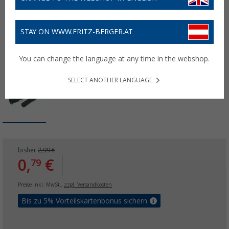
STAY ON WWW.FRITZ-BERGER.AT
You can change the language at any time in the webshop.
SELECT ANOTHER LANGUAGE
bisher
2,99 €
0,
€
79
Preise inkl. MwSt.,
zzgl. Versandkosten
Bis zu 5% Vorteilskartenbonus sichern