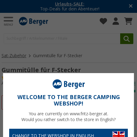
Urlaubs-SALE:
Top-Deals für dein Abenteuer!
Sat-Zubehör
Gummitülle für F-Stecker
Gummitülle für F-Stecker
(3)
Art.-Nr.: 180850
WELCOME TO THE BERGER CAMPING
%
WEBSHOP!
You are currently on www.fritz-berger.at.
Would you rather switch to the store in English?
CHANGE TO THE WEBSHOP IN ENGLISH