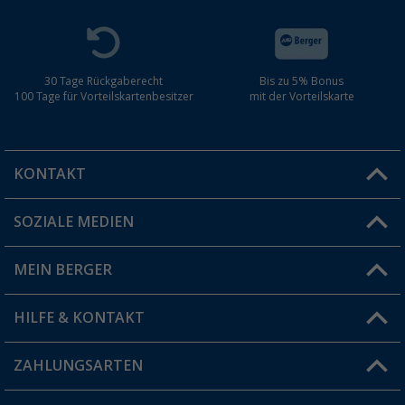
30 Tage Rückgaberecht
Bis zu 5% Bonus
100 Tage für Vorteilskartenbesitzer
mit der Vorteilskarte
KONTAKT
SOZIALE MEDIEN
Du hast eine Frage?
MEIN BERGER
Filiale finden
HILFE & KONTAKT
Vorteilskarte
Blog
ZAHLUNGSARTEN
FAQ & Kontakt
Produkttester