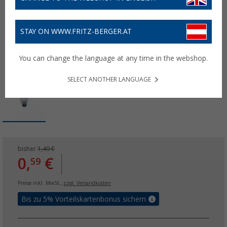
STAY ON WWW.FRITZ-BERGER.AT
You can change the language at any time in the webshop.
SELECT ANOTHER LANGUAGE
bisher
1,49 €
0,
€
59
Preise inkl. MwSt.,
zzgl. Versandkosten
Bis zu 5% Vorteilskartenbonus sichern