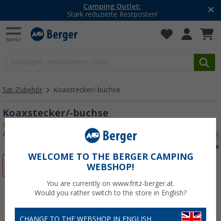
Camping Outlet:
Stark reduzierte Restposten!
Sat-Zubehör
Koaxstecker/-buchse
Koaxstecker/-buchse
(1)
Art.-Nr.: 170650
WELCOME TO THE BERGER CAMPING
%
WEBSHOP!
You are currently on www.fritz-berger.at.
Would you rather switch to the store in English?
CHANGE TO THE WEBSHOP IN ENGLISH