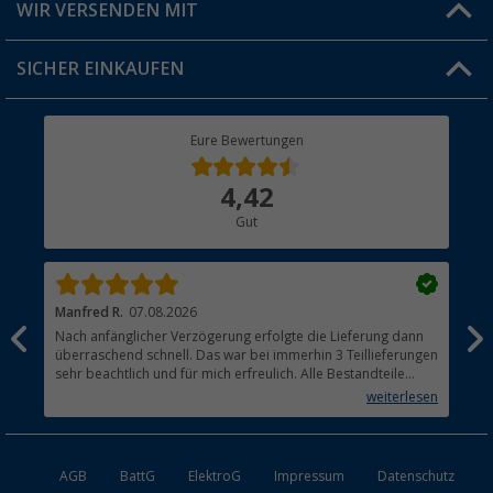
Versandinformationen
WIR VERSENDEN MIT
Jobs & Karriere
Click & Collect
SICHER EINKAUFEN
Geschenkgutschein
Rücksendung
Berger Bewusst
Eure Bewertungen
Bestellstatus
Über uns
4,42
Hauptkatalog
Gut
Händler werden
Manfred R.
07.08.2026
Han
Nach anfänglicher Verzögerung erfolgte die Lieferung dann
Sen
überraschend schnell. Das war bei immerhin 3 Teillieferungen
Lie
sehr beachtlich und für mich erfreulich. Alle Bestandteile
waren gut verpackt und in Ordnung. Das Gerät (Gasgrill)
weiterlesen
funktioniert bestens
AGB
BattG
ElektroG
Impressum
Datenschutz