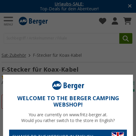
Urlaubs-SALE:
Top-Deals für dein Abenteuer!
Sat-Zubehör
F-Stecker für Koax-Kabel
F-Stecker für Koax-Kabel
(7)
Art.-Nr.: 181630
WELCOME TO THE BERGER CAMPING
%
WEBSHOP!
You are currently on www.fritz-berger.at.
Would you rather switch to the store in English?