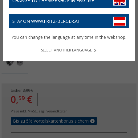
CHANGE TO THE WEBSHOP IN ENGLISH
STAY ON WWW.FRITZ-BERGER.AT
You can change the language at any time in the webshop.
SELECT ANOTHER LANGUAGE
bisher
2,99 €
0,
€
59
Preise inkl. MwSt.,
zzgl. Versandkosten
Bis zu 5% Vorteilskartenbonus sichern