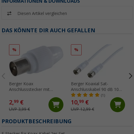
INFORMATIONEN & DOWNLOADS
Diesen Artikel vergleichen
DAS KÖNNTE DIR AUCH GEFALLEN
%
%
Berger Koax
Berger Koaxial Sat-
Anschlussstecker mit
Anschlusskabel 90 dB 10
Schraubbefestigung
Meter
(1)
2,
€
10,
€
99
99
UVP 3,99 €
UVP 12,99 €
PRODUKTBESCHREIBUNG
F-Stecker für Koax-Kabel 2er-Set