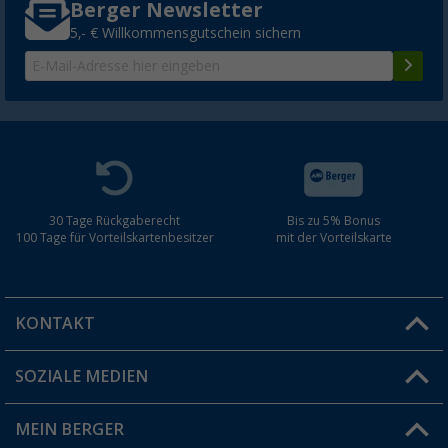
Berger Newsletter
5,- € Willkommensgutschein sichern
30 Tage Rückgaberecht
Bis zu 5% Bonus
100 Tage für Vorteilskartenbesitzer
mit der Vorteilskarte
KONTAKT
SOZIALE MEDIEN
Du hast eine Frage?
MEIN BERGER
Filiale finden